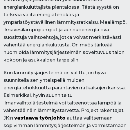
energiankuluttajista pientalossa. Tästä syystä on
tärkeää valita energiatehokas ja
ympäristöystävällinen lämmitysratkaisu. Maalämpö,
ilmavesilämpöpumput ja aurinkoenergia ovat
suosittuja vaihtoehtoja, jotka voivat merkittävästi
vähentää energiankulutusta. On myös tärkeää
huomioida lämmitysjärjestelmän soveltuvuus talon
kokoon ja asukkaiden tarpeisiin.
Kun lämmitysjärjestelmä on valittu, on hyvä
suunnitella sen yhteispeliä muiden
energiatehokkuutta parantavien ratkaisujen kanssa.
Esimerkiksi, hyvin suunniteltu
ilmanvaihtojärjestelmä voi talteenottaa lämpöä ja
vähentää näin lämmitystarvetta. Projektirakentajat
JK:n
vastaava työnjohto
auttaa valitsemaan
sopivimman lämmitysjärjestelmän ja varmistamaan