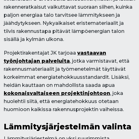
rakenneratkaisut vaikuttavat suoraan siihen, kuinka
paljon energiaa talo tarvitsee lämmitykseen ja
jäähdytykseen. Nykyaikaiset eristemateriaalit ja
tiivis rakennustapa pitävät lämpöenergian talon
sisällä ja kylmän ulkona.
Projektirakentajat JK tarjoaa
vastaavan
työnjohtajan palveluita
, jotka varmistavat, että
rakennusmateriaalit ja työmenetelmät täyttävät
korkeimmat energiatehokkuusstandardit. Lisäksi,
heidän kauttaan on mahdollista saada apua
kokonaisvaltaiseen projektinjohtoon
, joka
huolehtii siitä, että energiatehokkuus otetaan
huomioon kaikissa rakennusprojektin vaiheissa.
Lämmitysjärjestelmän valinta
Lämmitysjärjestelmä on yksi suurimmista