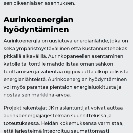
sen oikeanlaisen asennuksen.
Aurinkoenergian
hyödyntäminen
Aurinkoenergia on uusiutuva energianlähde, joka on
sekä ympäristöystävällinen että kustannustehokas
pitkällä aikavälillä. Aurinkopaneelien asentaminen
katolle tai tontille mahdollistaa oman sähkön
tuottamisen ja vähentää riippuvuutta ulkopuolisista
energianlähteistä. Aurinkoenergian hyödyntäminen
voi myös parantaa pientalon energialuokitusta ja
nostaa sen markkina-arvoa.
Projektirakentajat JK:n asiantuntijat voivat auttaa
aurinkoenergiajärjestelmän suunnittelussa ja
toteutuksessa. Heidän kokemuksensa varmistaa,
että järjestelmä integroituu saumattomasti