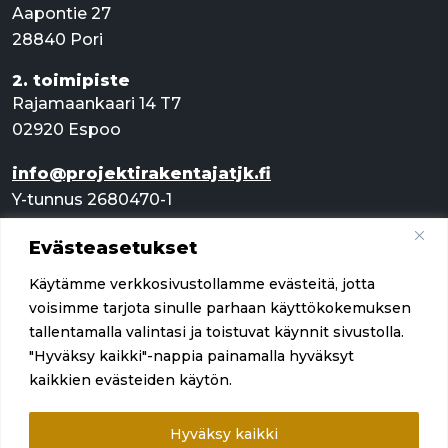
Aapontie 27
28840 Pori
2. toimipiste
Rajamaankaari 14 T7
02920 Espoo
info@projektirakentajatjk.fi
Y-tunnus 2680470-1
Evästeasetukset
Pikalinkit
Käytämme verkkosivustollamme evästeitä, jotta
Palvelut
voisimme tarjota sinulle parhaan käyttökokemuksen
tallentamalla valintasi ja toistuvat käynnit sivustolla.
Referenssit
"Hyväksy kaikki"-nappia painamalla hyväksyt
kaikkien evästeiden käytön.
Yritys
Ota yhteyttä
Hyväksy kaikki