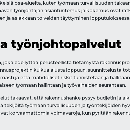
isiä osa-alueita, kuten työmaan turvallisuuden takaami
aavan työnjohtajan asiantuntemus ja kokemus ovat rat
en ja asiakkaan toiveiden täyttyminen lopputuloksessa
ja työnjohtopalvelut
 joka edellyttää perusteellista tietämystä rakennuspros
kennusprojektin kulkua alusta loppuun, suunnittelusta to
masti ja että mahdolliset riskit tunnistetaan ja hallita
iseen työmaan hallintaan ja työvaiheiden seurantaan.
elut takaavat, että rakennushanke pysyy budjetin ja aik
 tekijöitä työmaan turvallisuuden ja työntekijöiden hy
a ovat korvaamattomia voimavaroja, kun pyritään rake