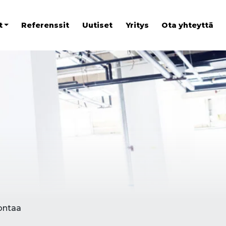
t
Referenssit
Uutiset
Yritys
Ota yhteyttä
vontaa