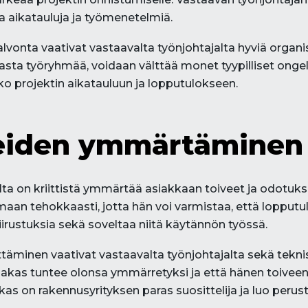
ja aikatauluja ja työmenetelmiä.
alvonta vaativat vastaavalta työnjohtajalta hyviä organ
okasta työryhmää, voidaan välttää monet tyypilliset ongel
ko projektin aikatauluun ja lopputulokseen.
veiden ymmärtäminen
 on kriittistä ymmärtää asiakkaan toiveet ja odotuks
n tehokkaasti, jotta hän voi varmistaa, että lopputul
iirustuksia sekä soveltaa niitä käytännön työssä.
yttäminen vaativat vastaavalta työnjohtajalta sekä tekn
asiakas tuntee olonsa ymmärretyksi ja että hänen toiv
as on rakennusyrityksen paras suosittelija ja luo perusta