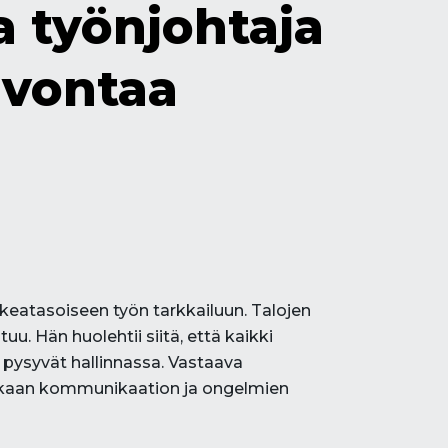
a työnjohtaja
lvontaa
eatasoiseen työn tarkkailuun. Talojen
. Hän huolehtii siitä, että kaikki
pysyvät hallinnassa. Vastaava
okkaan kommunikaation ja ongelmien