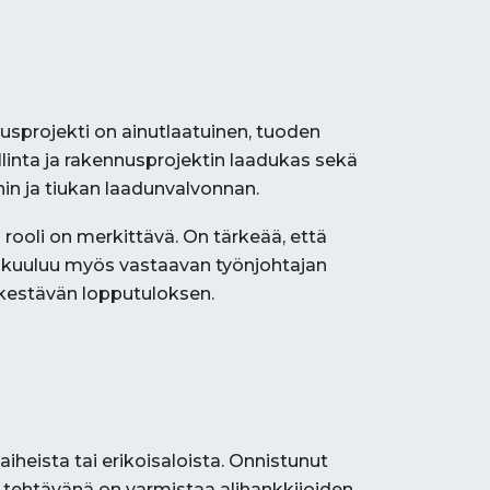
usprojekti on ainutlaatuinen, tuoden
linta ja rakennusprojektin laadukas sekä
in ja tiukan laadunvalvonnan.
 rooli on merkittävä. On tärkeää, että
n kuuluu myös vastaavan työnjohtajan
 kestävän lopputuloksen.
iheista tai erikoisaloista. Onnistunut
n tehtävänä on varmistaa alihankkijoiden