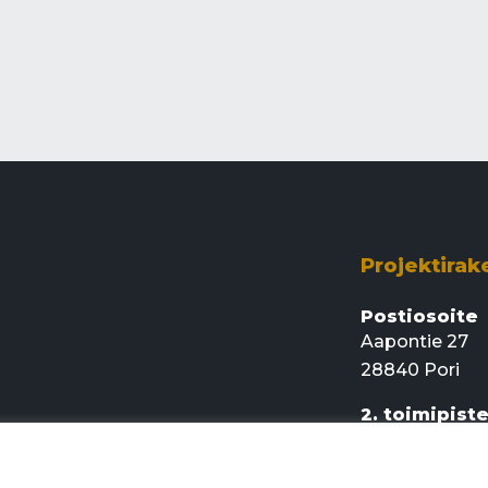
Projektirak
Postiosoite
Aapontie 27
28840 Pori
2. toimipist
Rajamaankaari
02920 Espoo