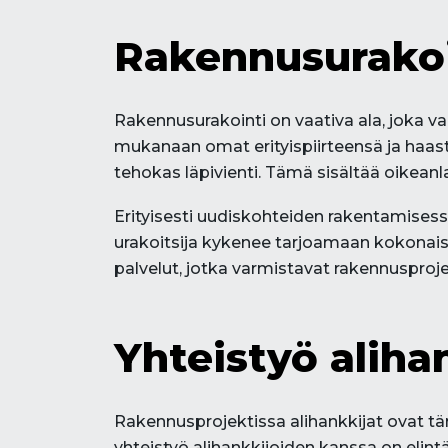
Rakennusurakoi
Rakennusurakointi on vaativa ala, joka va
mukanaan omat erityispiirteensä ja haast
tehokas läpivienti. Tämä sisältää oikean
Erityisesti uudiskohteiden rakentamisessa
urakoitsija kykenee tarjoamaan kokonais
palvelut, jotka varmistavat rakennuspro
Yhteistyö aliha
Rakennusprojektissa alihankkijat ovat tär
yhteistyö alihankkijoiden kanssa on elin