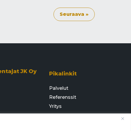
Seuraava »
entajat JK Oy
Pikalinkit
Palvelut
Referenssit
Yritys
e
Ota yhteyttä
 14 T7