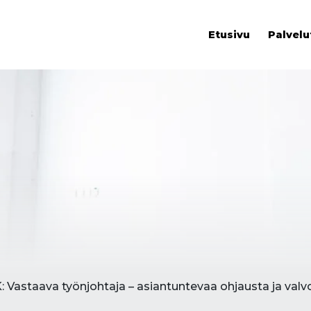
Etusivu
Palvelu
K: Vastaava työnjohtaja – asiantuntevaa ohjausta ja val