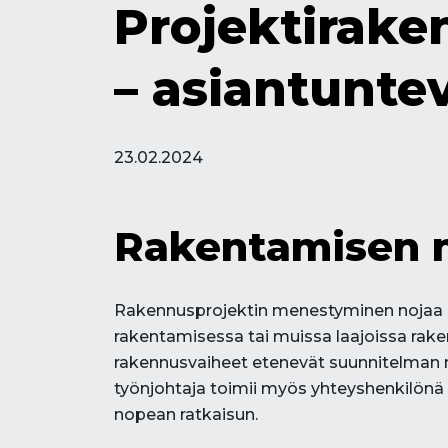
Projektirake
– asiantunte
23.02.2024
Rakentamisen m
Rakennusprojektin menestyminen nojaa hu
rakentamisessa tai muissa laajoissa rake
rakennusvaiheet etenevät suunnitelman m
työnjohtaja toimii myös yhteyshenkilönä
nopean ratkaisun.