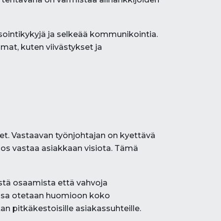
isointikykyjä ja selkeää kommunikointia.
mat, kuten viivästykset ja
et. Vastaavan työnjohtajan on kyettävä
os vastaa asiakkaan visiota. Tämä
istä osaamista että vahvoja
eensa otetaan huomioon koko
n pitkäkestoisille asiakassuhteille.