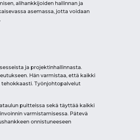
sen, alihankkijoiden hallinnan ja
kaisevassa asemassa, jotta voidaan
.
esseista ja projektinhallinnasta.
teutukseen. Hän varmistaa, että kaikki
an tehokkaasti. Työnjohtopalvelut
ataulun puitteissa sekä täyttää kaikki
vinvoinnin varmistamisessa. Pätevä
nnushankkeen onnistuneeseen