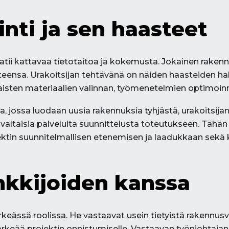
nti ja sen haasteet
atii kattavaa tietotaitoa ja kokemusta. Jokainen rakenn
eensa. Urakoitsijan tehtävänä on näiden haasteiden hal
laisten materiaalien valinnan, työmenetelmien optimoinn
, jossa luodaan uusia rakennuksia tyhjästä, urakoitsijan
valtaisia palveluita suunnittelusta toteutukseen. Tähä
jektin suunnitelmallisen etenemisen ja laadukkaan sekä
nkkijoiden kanssa
keässä roolissa. He vastaavat usein tietyistä rakennusva
tärkeää projektin onnistumiselle. Vastaavan työnjohtaja