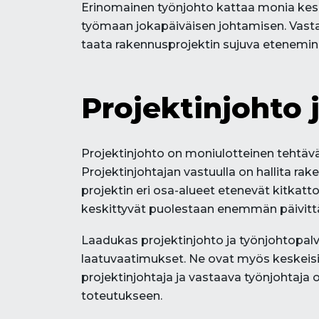
Erinomainen työnjohto kattaa monia keske
työmaan jokapäiväisen johtamisen. Vast
taata rakennusprojektin sujuva etenemin
Projektinjohto 
Projektinjohto on moniulotteinen tehtävä,
Projektinjohtajan vastuulla on hallita ra
projektin eri osa-alueet etenevät kitkatto
keskittyvät puolestaan enemmän päivittä
Laadukas projektinjohto ja työnjohtopalv
laatuvaatimukset. Ne ovat myös keskeisiä
projektinjohtaja ja vastaava työnjohtaj
toteutukseen.