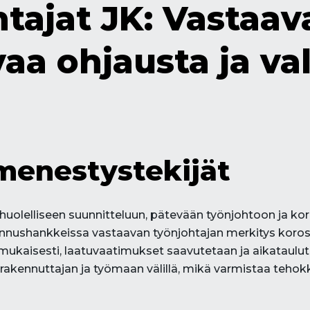
ntajat JK: Vastaav
vaa ohjausta ja va
enestystekijät
olelliseen suunnitteluun, pätevään työnjohtoon ja kork
nnushankkeissa vastaavan työnjohtajan merkitys korostuu
ukaisesti, laatuvaatimukset saavutetaan ja aikataulut 
 rakennuttajan ja työmaan välillä, mikä varmistaa teh