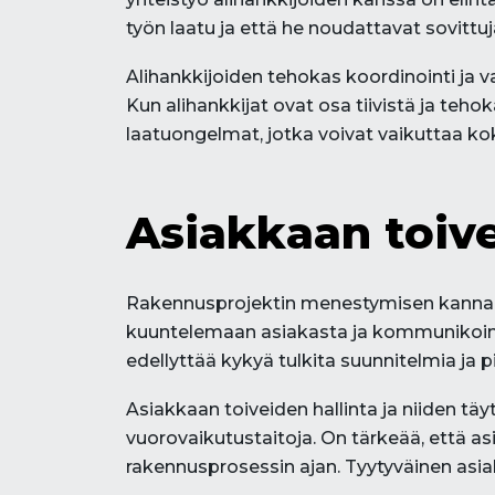
työn laatu ja että he noudattavat sovittu
Alihankkijoiden tehokas koordinointi ja v
Kun alihankkijat ovat osa tiivistä ja teh
laatuongelmat, jotka voivat vaikuttaa ko
Asiakkaan toi
Rakennusprojektin menestymisen kannalta
kuuntelemaan asiakasta ja kommunikoimaa
edellyttää kykyä tulkita suunnitelmia ja p
Asiakkaan toiveiden hallinta ja niiden tä
vuorovaikutustaitoja. On tärkeää, että 
rakennusprosessin ajan. Tyytyväinen asiak