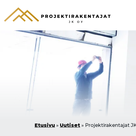
Etusivu
»
Uutiset
»
Projektirakentajat J