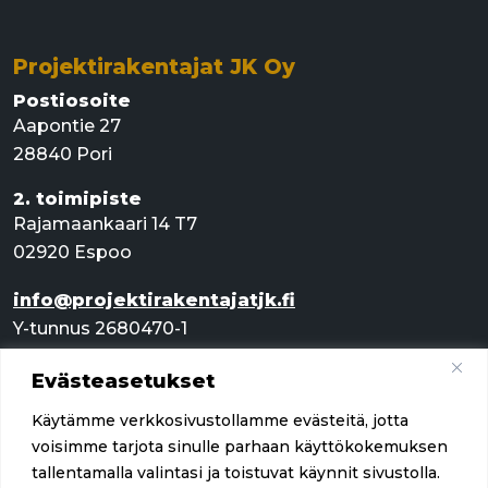
Projektirakentajat JK Oy
Postiosoite
Aapontie 27
28840 Pori
2. toimipiste
Rajamaankaari 14 T7
02920 Espoo
info@projektirakentajatjk.fi
Y-tunnus 2680470-1
Evästeasetukset
Pikalinkit
Käytämme verkkosivustollamme evästeitä, jotta
Palvelut
voisimme tarjota sinulle parhaan käyttökokemuksen
tallentamalla valintasi ja toistuvat käynnit sivustolla.
Referenssit