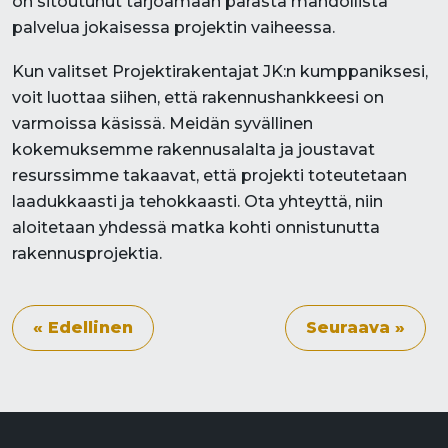
on sitoutunut tarjoamaan parasta mahdollista
palvelua jokaisessa projektin vaiheessa.
Kun valitset Projektirakentajat JK:n kumppaniksesi,
voit luottaa siihen, että rakennushankkeesi on
varmoissa käsissä. Meidän syvällinen
kokemuksemme rakennusalalta ja joustavat
resurssimme takaavat, että projekti toteutetaan
laadukkaasti ja tehokkaasti. Ota yhteyttä, niin
aloitetaan yhdessä matka kohti onnistunutta
rakennusprojektia.
« Edellinen
Seuraava »