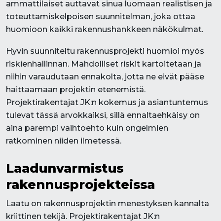
ammattilaiset auttavat sinua luomaan realistisen ja
toteuttamiskelpoisen suunnitelman, joka ottaa
huomioon kaikki rakennushankkeen näkökulmat.
Hyvin suunniteltu rakennusprojekti huomioi myös
riskienhallinnan. Mahdolliset riskit kartoitetaan ja
niihin varaudutaan ennakolta, jotta ne eivät pääse
haittaamaan projektin etenemistä.
Projektirakentajat JK:n kokemus ja asiantuntemus
tulevat tässä arvokkaiksi, sillä ennaltaehkäisy on
aina parempi vaihtoehto kuin ongelmien
ratkominen niiden ilmetessä.
Laadunvarmistus
rakennusprojekteissa
Laatu on rakennusprojektin menestyksen kannalta
kriittinen tekijä. Projektirakentajat JK:n