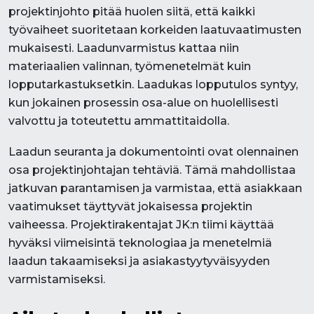
projektinjohto pitää huolen siitä, että kaikki
työvaiheet suoritetaan korkeiden laatuvaatimusten
mukaisesti. Laadunvarmistus kattaa niin
materiaalien valinnan, työmenetelmät kuin
lopputarkastuksetkin. Laadukas lopputulos syntyy,
kun jokainen prosessin osa-alue on huolellisesti
valvottu ja toteutettu ammattitaidolla.
Laadun seuranta ja dokumentointi ovat olennainen
osa projektinjohtajan tehtäviä. Tämä mahdollistaa
jatkuvan parantamisen ja varmistaa, että asiakkaan
vaatimukset täyttyvät jokaisessa projektin
vaiheessa. Projektirakentajat JK:n tiimi käyttää
hyväksi viimeisintä teknologiaa ja menetelmiä
laadun takaamiseksi ja asiakastyytyväisyyden
varmistamiseksi.