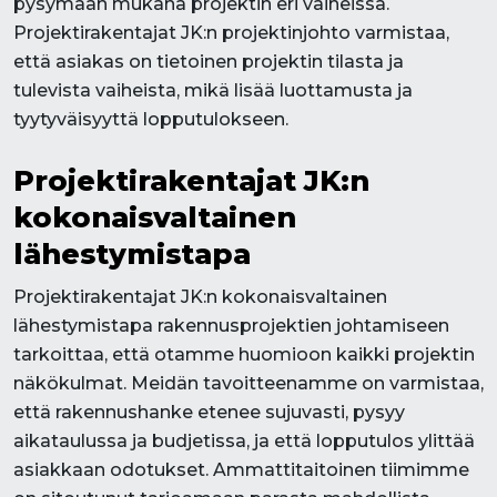
pysymään mukana projektin eri vaiheissa.
Projektirakentajat JK:n projektinjohto varmistaa,
että asiakas on tietoinen projektin tilasta ja
tulevista vaiheista, mikä lisää luottamusta ja
tyytyväisyyttä lopputulokseen.
Projektirakentajat JK:n
kokonaisvaltainen
lähestymistapa
Projektirakentajat JK:n kokonaisvaltainen
lähestymistapa rakennusprojektien johtamiseen
tarkoittaa, että otamme huomioon kaikki projektin
näkökulmat. Meidän tavoitteenamme on varmistaa,
että rakennushanke etenee sujuvasti, pysyy
aikataulussa ja budjetissa, ja että lopputulos ylittää
asiakkaan odotukset. Ammattitaitoinen tiimimme