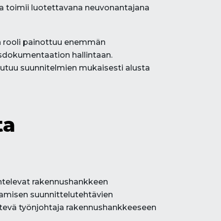
ja toimii luotettavana neuvonantajana
an rooli painottuu enemmän
sdokumentaation hallintaan.
utuu suunnitelmien mukaisesti alusta
ta
ihtelevat rakennushankkeen
amisen suunnittelutehtävien
Pätevä työnjohtaja rakennushankkeeseen