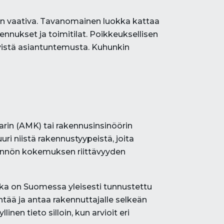
en vaativa. Tavanomainen luokka kattaa
ennukset ja toimitilat. Poikkeuksellisen
ityistä asiantuntemusta. Kuhunkin
arin (AMK) tai rakennusinsinöörin
ri niistä rakennustyypeistä, joita
ytännön kokemuksen riittävyyden
ka on Suomessa yleisesti tunnustettu
ää ja antaa rakennuttajalle selkeän
nen tieto silloin, kun arvioit eri