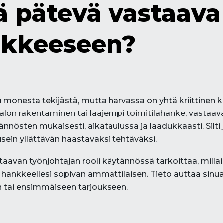
ä pätevä vastaava
kkeeseen?
onesta tekijästä, mutta harvassa on yhtä kriittinen k
lon rakentaminen tai laajempi toimitilahanke, vastaava 
äännösten mukaisesti, aikataulussa ja laadukkaasti. Silti
usein yllättävän haastavaksi tehtäväksi.
taavan työnjohtajan rooli käytännössä tarkoittaa, mill
t hankkeellesi sopivan ammattilaisen. Tieto auttaa sin
an tai ensimmäiseen tarjoukseen.