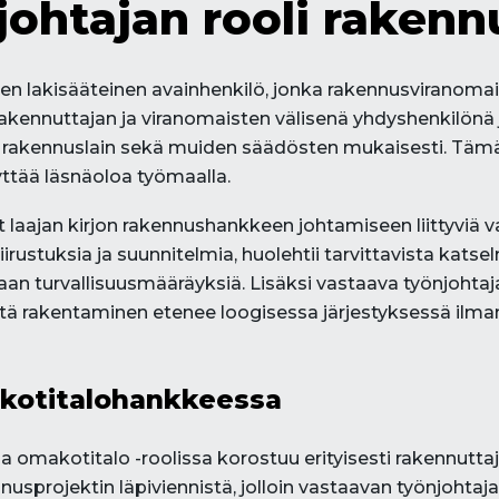
johtajan rooli raken
en lakisääteinen avainhenkilö, jonka rakennusviranom
akennuttajan ja viranomaisten välisenä yhdyshenkilönä ja
akennuslain sekä muiden säädösten mukaisesti. Tämä ei 
yttää läsnäoloa työmaalla.
 laajan kirjon rakennushankkeen johtamiseen liittyviä v
ustuksia ja suunnitelmia, huolehtii tarvittavista katsel
n turvallisuusmääräyksiä. Lisäksi vastaava työnjohtaja 
ttä rakentaminen etenee loogisessa järjestyksessä ilman 
akotitalohankkeessa
omakotitalo -roolissa korostuu erityisesti rakennuttaja
sprojektin läpiviennistä, jolloin vastaavan työnjoht