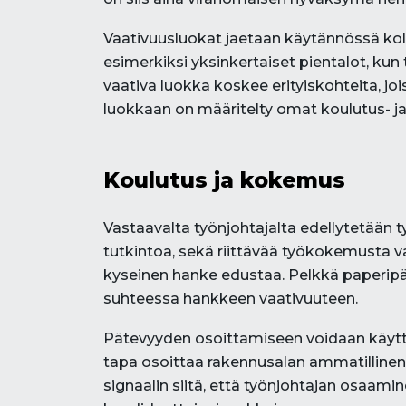
Vaativuusluokat jaetaan käytännössä kol
esimerkiksi yksinkertaiset pientalot, kun
vaativa luokka koskee erityiskohteita, joi
luokkaan on määritelty omat koulutus- 
Koulutus ja kokemus
Vastaavalta työnjohtajalta edellytetään t
tutkintoa, sekä riittävää työkokemusta va
kyseinen hanke edustaa. Pelkkä paperipät
suhteessa hankkeen vaativuuteen.
Pätevyyden osoittamiseen voidaan käyttä
tapa osoittaa rakennusalan ammatillinen
signaalin siitä, että työnjohtajan osaamin