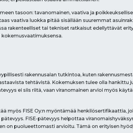
meen tasoon: tavanomainen, vaativa ja poikkeuksellis
 taas vaativa luokka pitää sisällään suuremmat asuinrak
ssa rakenteelliset tai tekniset ratkaisut edellyttävät er
ja kokemusvaatimuksensa.
yypillisesti rakennusalan tutkintoa, kuten rakennusmest
staavista tehtävistä. Kokemuksen tulee olla hankittu juu
evyys ei siis riitä, vaan viranomainen arvioi myös kä
ä myös FISE Oy:n myöntämää henkilösertifikaattia, jo
 pätevyys. FISE-pätevyys helpottaa viranomaishyväksynt
en on puolueettomasti arvioitu. Tämä on erityisen hyödylli