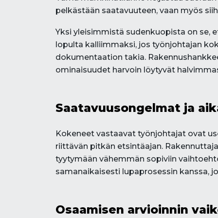
pelkästään saatavuuteen, vaan myös siih
Yksi yleisimmistä sudenkuopista on se, et
lopulta kalliimmaksi, jos työnjohtajan ko
dokumentaation takia. Rakennushankkeen 
ominaisuudet harvoin löytyvät halvimmas
Saatavuusongelmat ja aik
Kokeneet vastaavat työnjohtajat ovat use
riittävän pitkän etsintäajan. Rakennuttaj
tyytymään vähemmän sopiviin vaihtoehtoi
samanaikaisesti lupaprosessin kanssa, jo
Osaamisen arvioinnin vai