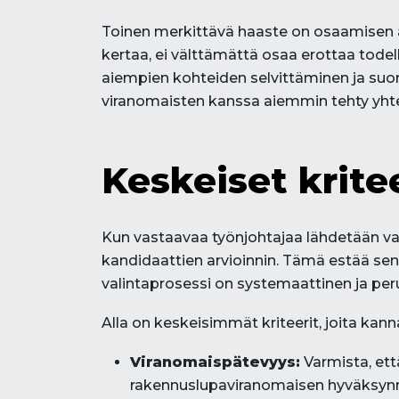
Toinen merkittävä haaste on osaamisen 
kertaa, ei välttämättä osaa erottaa todel
aiempien kohteiden selvittäminen ja suor
viranomaisten kanssa aiemmin tehty yhtei
Keskeiset krite
Kun vastaavaa työnjohtajaa lähdetään vali
kandidaattien arvioinnin. Tämä estää sen,
valintaprosessi on systemaattinen ja peru
Alla on keskeisimmät kriteerit, joita kan
Viranomaispätevyys:
Varmista, ett
rakennuslupaviranomaisen hyväksyn