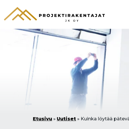
Etusivu
»
Uutiset
»
Kuinka löytää pätev