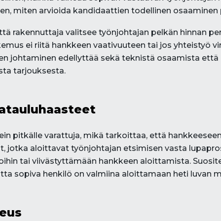
en, miten arvioida kandidaattien todellinen osaaminen 
tä rakennuttaja valitsee työnjohtajan pelkän hinnan peru
kemus ei riitä hankkeen vaativuuteen tai jos yhteistyö v
johtaminen edellyttää sekä teknistä osaamista että ha
ta tarjouksesta.
atauluhaasteet
in pitkälle varattuja, mikä tarkoittaa, että hankkeesee
at, jotka aloittavat työnjohtajan etsimisen vasta lupapr
hin tai viivästyttämään hankkeen aloittamista. Suosit
tta sopiva henkilö on valmiina aloittamaan heti luvan 
keus