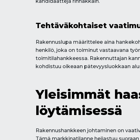
kandidaatteja rinnakkain.
Tehtäväkohtaiset vaatim
Rakennuslupa määrittelee aina hankekohta
henkilö, joka on toiminut vastaavana ty
toimitilahankkeessa. Rakennuttajan kanna
kohdistuu oikeaan pätevyysluokkaan alus
Yleisimmät haa
löytämisessä
Rakennushankkeen johtaminen on vaativa t
Tämä markkinatilanne heijastuu suoraan s