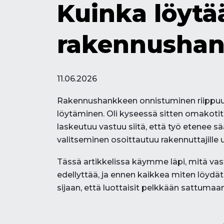
Kuinka löytä
rakennushan
11.06.2026
Rakennushankkeen onnistuminen riippuu m
löytäminen. Oli kyseessä sitten omakotita
laskeutuu vastuu siitä, että työ etenee s
valitseminen osoittautuu rakennuttajille 
Tässä artikkelissa käymme läpi, mitä vas
edellyttää, ja ennen kaikkea miten löydä
sijaan, että luottaisit pelkkään sattuma