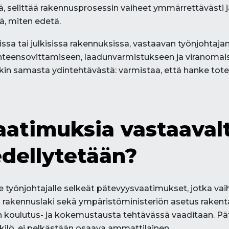
, selittää rakennusprosessin vaiheet ymmärrettävästi 
dä, miten edetä.
ssa tai julkisissa rakennuksissa, vastaavan työnjohtaj
yhteensovittamiseen, laadunvarmistukseen ja viranomai
n samasta ydintehtävästä: varmistaa, että hanke tote
aatimuksia vastaaval
edellytetään?
 työnjohtajalle selkeät pätevyysvaatimukset, jotka va
 rakennuslaki sekä ympäristöministeriön asetus rakent
nen koulutus- ja kokemustausta tehtävässä vaaditaan. 
ilö, ei pelkästään osaava ammattilainen.