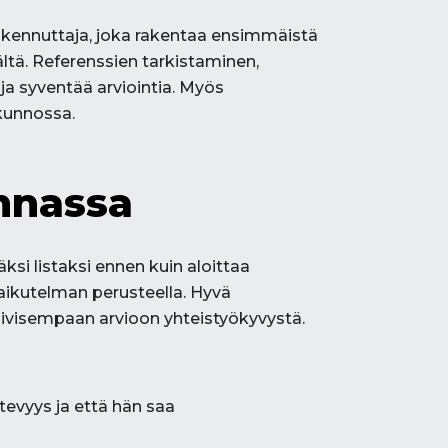
akennuttaja, joka rakentaa ensimmäistä
ältä. Referenssien tarkistaminen,
a syventää arviointia. Myös
 kunnossa.
innassa
ksi listaksi ennen kuin aloittaa
vaikutelman perusteella. Hyvä
tiivisempaan arvioon yhteistyökyvystä.
evyys ja että hän saa