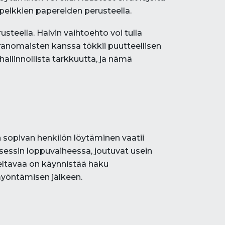
pelkkien papereiden perusteella.
steella. Halvin vaihtoehto voi tulla
iranomaisten kanssa tökkii puutteellisen
llinnollista tarkkuutta, ja nämä
n sopivan henkilön löytäminen vaatii
osessin loppuvaiheessa, joutuvat usein
eltavaa on käynnistää haku
myöntämisen jälkeen.