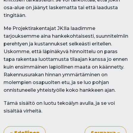
osa-alue on jäänyt laskematta tai että laadusta
tingitään.
Me Projektirakentajat JK:lla laadimme
tarjouksemme aina hankekohtaisesti, suunnitelmiin
perehtyen ja kustannukset selkeästi eritellen.
Uskomme, että läpinäkyvä hinnoittelu on paras
tapa rakentaa luottamusta tilaajan kanssa jo ennen
kuin ensimmäinen lapiollinen maata on käännetty.
Rakennusurakan hinnan ymmärtäminen on
molempien osapuolten etu, ja se luo pohjan
onnistuneelle yhteistyölle koko hankkeen ajan.
Tämä sisältö on luotu tekoälyn avulla, ja se voi
sisältää virheitä.
« Edellinen
Seuraava »