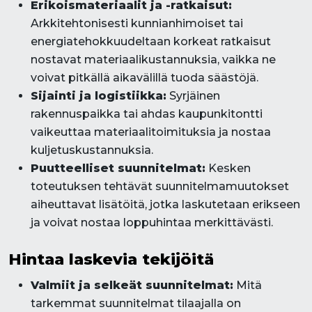
Erikoismateriaalit ja -ratkaisut:
Arkkitehtonisesti kunnianhimoiset tai
energiatehokkuudeltaan korkeat ratkaisut
nostavat materiaalikustannuksia, vaikka ne
voivat pitkällä aikavälillä tuoda säästöjä.
Sijainti ja logistiikka:
Syrjäinen
rakennuspaikka tai ahdas kaupunkitontti
vaikeuttaa materiaalitoimituksia ja nostaa
kuljetuskustannuksia.
Puutteelliset suunnitelmat:
Kesken
toteutuksen tehtävät suunnitelmamuutokset
aiheuttavat lisätöitä, jotka laskutetaan erikseen
ja voivat nostaa loppuhintaa merkittävästi.
Hintaa laskevia tekijöitä
Valmiit ja selkeät suunnitelmat:
Mitä
tarkemmat suunnitelmat tilaajalla on