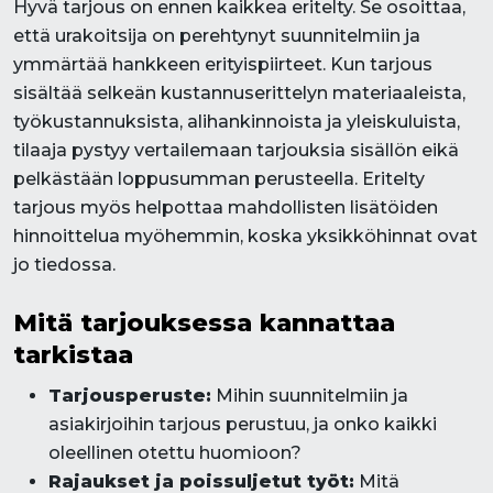
Hyvä tarjous on ennen kaikkea eritelty. Se osoittaa,
että urakoitsija on perehtynyt suunnitelmiin ja
ymmärtää hankkeen erityispiirteet. Kun tarjous
sisältää selkeän kustannuserittelyn materiaaleista,
työkustannuksista, alihankinnoista ja yleiskuluista,
tilaaja pystyy vertailemaan tarjouksia sisällön eikä
pelkästään loppusumman perusteella. Eritelty
tarjous myös helpottaa mahdollisten lisätöiden
hinnoittelua myöhemmin, koska yksikköhinnat ovat
jo tiedossa.
Mitä tarjouksessa kannattaa
tarkistaa
Tarjousperuste:
Mihin suunnitelmiin ja
asiakirjoihin tarjous perustuu, ja onko kaikki
oleellinen otettu huomioon?
Rajaukset ja poissuljetut työt:
Mitä