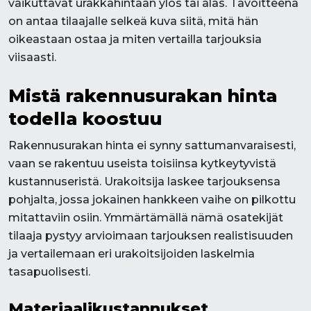
vaikuttavat urakkahintaan ylös tai alas. Tavoitteena
on antaa tilaajalle selkeä kuva siitä, mitä hän
oikeastaan ostaa ja miten vertailla tarjouksia
viisaasti.
Mistä rakennusurakan hinta
todella koostuu
Rakennusurakan hinta ei synny sattumanvaraisesti,
vaan se rakentuu useista toisiinsa kytkeytyvistä
kustannuseristä. Urakoitsija laskee tarjouksensa
pohjalta, jossa jokainen hankkeen vaihe on pilkottu
mitattaviin osiin. Ymmärtämällä nämä osatekijät
tilaaja pystyy arvioimaan tarjouksen realistisuuden
ja vertailemaan eri urakoitsijoiden laskelmia
tasapuolisesti.
Materiaalikustannukset