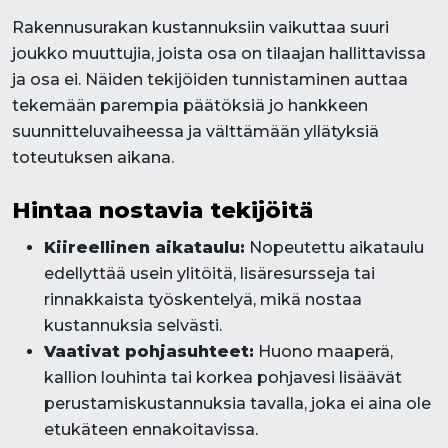
Rakennusurakan kustannuksiin vaikuttaa suuri
joukko muuttujia, joista osa on tilaajan hallittavissa
ja osa ei. Näiden tekijöiden tunnistaminen auttaa
tekemään parempia päätöksiä jo hankkeen
suunnitteluvaiheessa ja välttämään yllätyksiä
toteutuksen aikana.
Hintaa nostavia tekijöitä
Kiireellinen aikataulu:
Nopeutettu aikataulu
edellyttää usein ylitöitä, lisäresursseja tai
rinnakkaista työskentelyä, mikä nostaa
kustannuksia selvästi.
Vaativat pohjasuhteet:
Huono maaperä,
kallion louhinta tai korkea pohjavesi lisäävät
perustamiskustannuksia tavalla, joka ei aina ole
etukäteen ennakoitavissa.