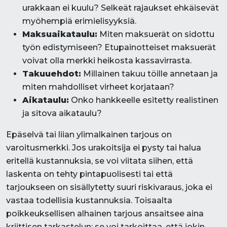
urakkaan ei kuulu? Selkeät rajaukset ehkäisevät
myöhempiä erimielisyyksiä.
Maksuaikataulu:
Miten maksuerät on sidottu
työn edistymiseen? Etupainotteiset maksuerät
voivat olla merkki heikosta kassavirrasta.
Takuuehdot:
Millainen takuu töille annetaan ja
miten mahdolliset virheet korjataan?
Aikataulu:
Onko hankkeelle esitetty realistinen
ja sitova aikataulu?
Epäselvä tai liian ylimalkainen tarjous on
varoitusmerkki. Jos urakoitsija ei pysty tai halua
eritellä kustannuksia, se voi viitata siihen, että
laskenta on tehty pintapuolisesti tai että
tarjoukseen on sisällytetty suuri riskivaraus, joka ei
vastaa todellisia kustannuksia. Toisaalta
poikkeuksellisen alhainen tarjous ansaitsee aina
kriittisen tarkastelun: se voi tarkoittaa, että jokin