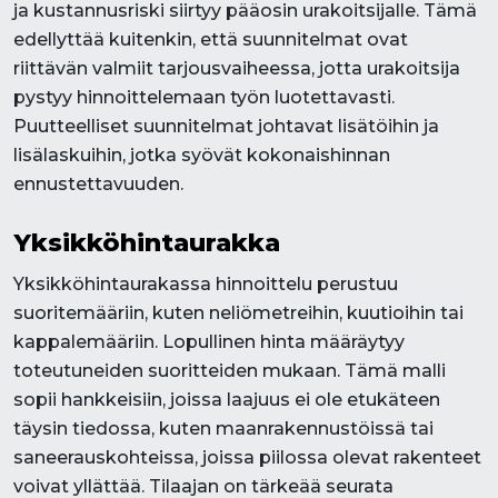
ja kustannusriski siirtyy pääosin urakoitsijalle. Tämä
edellyttää kuitenkin, että suunnitelmat ovat
riittävän valmiit tarjousvaiheessa, jotta urakoitsija
pystyy hinnoittelemaan työn luotettavasti.
Puutteelliset suunnitelmat johtavat lisätöihin ja
lisälaskuihin, jotka syövät kokonaishinnan
ennustettavuuden.
Yksikköhintaurakka
Yksikköhintaurakassa hinnoittelu perustuu
suoritemääriin, kuten neliömetreihin, kuutioihin tai
kappalemääriin. Lopullinen hinta määräytyy
toteutuneiden suoritteiden mukaan. Tämä malli
sopii hankkeisiin, joissa laajuus ei ole etukäteen
täysin tiedossa, kuten maanrakennustöissä tai
saneerauskohteissa, joissa piilossa olevat rakenteet
voivat yllättää. Tilaajan on tärkeää seurata