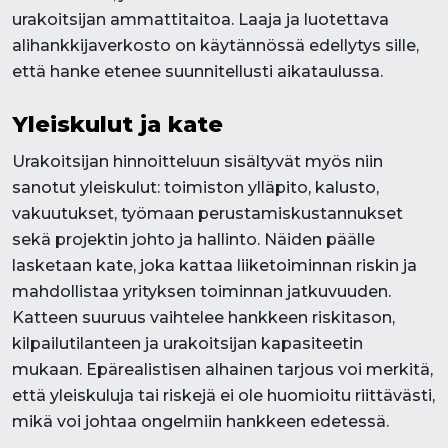
urakoitsijan ammattitaitoa. Laaja ja luotettava
alihankkijaverkosto on käytännössä edellytys sille,
että hanke etenee suunnitellusti aikataulussa.
Yleiskulut ja kate
Urakoitsijan hinnoitteluun sisältyvät myös niin
sanotut yleiskulut: toimiston ylläpito, kalusto,
vakuutukset, työmaan perustamiskustannukset
sekä projektin johto ja hallinto. Näiden päälle
lasketaan kate, joka kattaa liiketoiminnan riskin ja
mahdollistaa yrityksen toiminnan jatkuvuuden.
Katteen suuruus vaihtelee hankkeen riskitason,
kilpailutilanteen ja urakoitsijan kapasiteetin
mukaan. Epärealistisen alhainen tarjous voi merkitä,
että yleiskuluja tai riskejä ei ole huomioitu riittävästi,
mikä voi johtaa ongelmiin hankkeen edetessä.