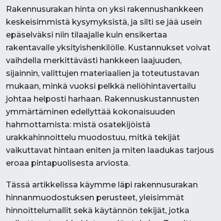
Rakennusurakan hinta on yksi rakennushankkeen
keskeisimmistä kysymyksistä, ja silti se jää usein
epäselväksi niin tilaajalle kuin ensikertaa
rakentavalle yksityishenkilölle. Kustannukset voivat
vaihdella merkittävästi hankkeen laajuuden,
sijainnin, valittujen materiaalien ja toteutustavan
mukaan, minkä vuoksi pelkkä neliöhintavertailu
johtaa helposti harhaan. Rakennuskustannusten
ymmärtäminen edellyttää kokonaisuuden
hahmottamista: mistä osatekijöistä
urakkahinnoittelu muodostuu, mitkä tekijät
vaikuttavat hintaan eniten ja miten laadukas tarjous
eroaa pintapuolisesta arviosta.
Tässä artikkelissa käymme läpi rakennusurakan
hinnanmuodostuksen perusteet, yleisimmät
hinnoittelumallit sekä käytännön tekijät, jotka