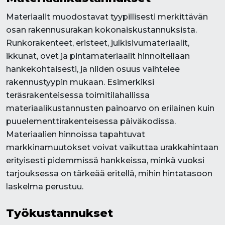
Materiaalit muodostavat tyypillisesti merkittävän
osan rakennusurakan kokonaiskustannuksista.
Runkorakenteet, eristeet, julkisivumateriaalit,
ikkunat, ovet ja pintamateriaalit hinnoitellaan
hankekohtaisesti, ja niiden osuus vaihtelee
rakennustyypin mukaan. Esimerkiksi
teräsrakenteisessa toimitilahallissa
materiaalikustannusten painoarvo on erilainen kuin
puuelementtirakenteisessa päiväkodissa.
Materiaalien hinnoissa tapahtuvat
markkinamuutokset voivat vaikuttaa urakkahintaan
erityisesti pidemmissä hankkeissa, minkä vuoksi
tarjouksessa on tärkeää eritellä, mihin hintatasoon
laskelma perustuu.
Työkustannukset