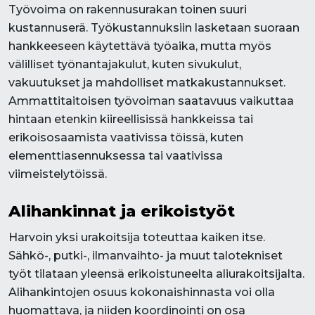
Työvoima on rakennusurakan toinen suuri
kustannuserä. Työkustannuksiin lasketaan suoraan
hankkeeseen käytettävä työaika, mutta myös
välilliset työnantajakulut, kuten sivukulut,
vakuutukset ja mahdolliset matkakustannukset.
Ammattitaitoisen työvoiman saatavuus vaikuttaa
hintaan etenkin kiireellisissä hankkeissa tai
erikoisosaamista vaativissa töissä, kuten
elementtiasennuksessa tai vaativissa
viimeistelytöissä.
Alihankinnat ja erikoistyöt
Harvoin yksi urakoitsija toteuttaa kaiken itse.
Sähkö-, putki-, ilmanvaihto- ja muut talotekniset
työt tilataan yleensä erikoistuneelta aliurakoitsijalta.
Alihankintojen osuus kokonaishinnasta voi olla
huomattava, ja niiden koordinointi on osa