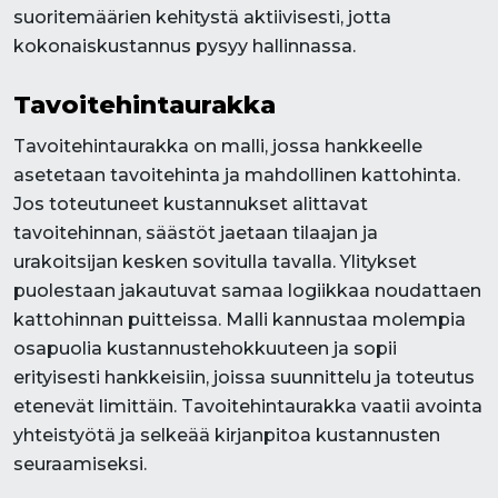
suoritemäärien kehitystä aktiivisesti, jotta
kokonaiskustannus pysyy hallinnassa.
Tavoitehintaurakka
Tavoitehintaurakka on malli, jossa hankkeelle
asetetaan tavoitehinta ja mahdollinen kattohinta.
Jos toteutuneet kustannukset alittavat
tavoitehinnan, säästöt jaetaan tilaajan ja
urakoitsijan kesken sovitulla tavalla. Ylitykset
puolestaan jakautuvat samaa logiikkaa noudattaen
kattohinnan puitteissa. Malli kannustaa molempia
osapuolia kustannustehokkuuteen ja sopii
erityisesti hankkeisiin, joissa suunnittelu ja toteutus
etenevät limittäin. Tavoitehintaurakka vaatii avointa
yhteistyötä ja selkeää kirjanpitoa kustannusten
seuraamiseksi.