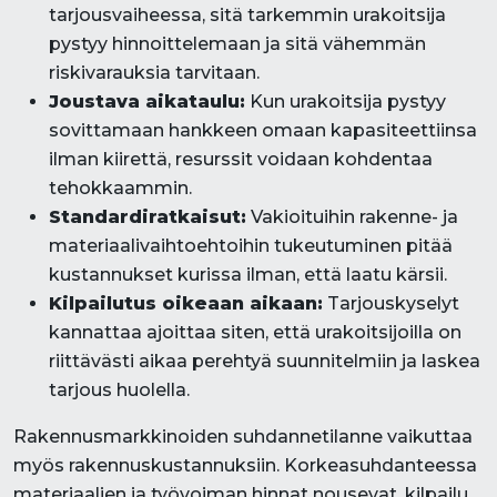
tarjousvaiheessa, sitä tarkemmin urakoitsija
pystyy hinnoittelemaan ja sitä vähemmän
riskivarauksia tarvitaan.
Joustava aikataulu:
Kun urakoitsija pystyy
sovittamaan hankkeen omaan kapasiteettiinsa
ilman kiirettä, resurssit voidaan kohdentaa
tehokkaammin.
Standardiratkaisut:
Vakioituihin rakenne- ja
materiaalivaihtoehtoihin tukeutuminen pitää
kustannukset kurissa ilman, että laatu kärsii.
Kilpailutus oikeaan aikaan:
Tarjouskyselyt
kannattaa ajoittaa siten, että urakoitsijoilla on
riittävästi aikaa perehtyä suunnitelmiin ja laskea
tarjous huolella.
Rakennusmarkkinoiden suhdannetilanne vaikuttaa
myös rakennuskustannuksiin. Korkeasuhdanteessa
materiaalien ja työvoiman hinnat nousevat, kilpailu