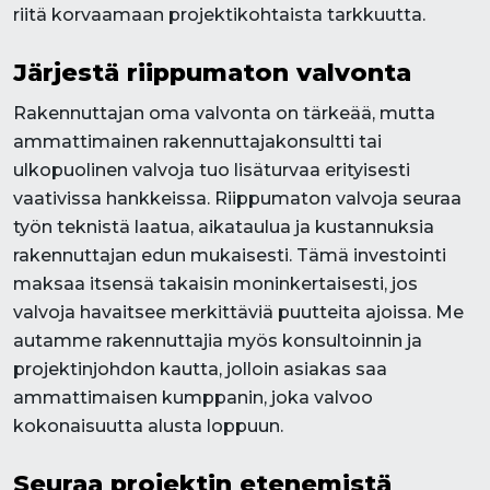
riitä korvaamaan projektikohtaista tarkkuutta.
Järjestä riippumaton valvonta
Rakennuttajan oma valvonta on tärkeää, mutta
ammattimainen rakennuttajakonsultti tai
ulkopuolinen valvoja tuo lisäturvaa erityisesti
vaativissa hankkeissa. Riippumaton valvoja seuraa
työn teknistä laatua, aikataulua ja kustannuksia
rakennuttajan edun mukaisesti. Tämä investointi
maksaa itsensä takaisin moninkertaisesti, jos
valvoja havaitsee merkittäviä puutteita ajoissa. Me
autamme rakennuttajia myös konsultoinnin ja
projektinjohdon kautta, jolloin asiakas saa
ammattimaisen kumppanin, joka valvoo
kokonaisuutta alusta loppuun.
Seuraa projektin etenemistä