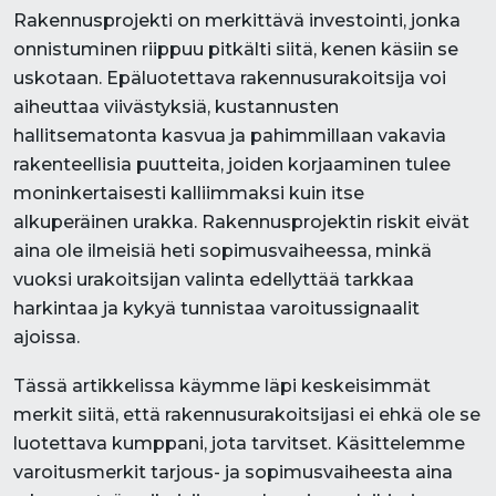
Rakennusprojekti on merkittävä investointi, jonka
onnistuminen riippuu pitkälti siitä, kenen käsiin se
uskotaan. Epäluotettava rakennusurakoitsija voi
aiheuttaa viivästyksiä, kustannusten
hallitsematonta kasvua ja pahimmillaan vakavia
rakenteellisia puutteita, joiden korjaaminen tulee
moninkertaisesti kalliimmaksi kuin itse
alkuperäinen urakka. Rakennusprojektin riskit eivät
aina ole ilmeisiä heti sopimusvaiheessa, minkä
vuoksi urakoitsijan valinta edellyttää tarkkaa
harkintaa ja kykyä tunnistaa varoitussignaalit
ajoissa.
Tässä artikkelissa käymme läpi keskeisimmät
merkit siitä, että rakennusurakoitsijasi ei ehkä ole se
luotettava kumppani, jota tarvitset. Käsittelemme
varoitusmerkit tarjous- ja sopimusvaiheesta aina