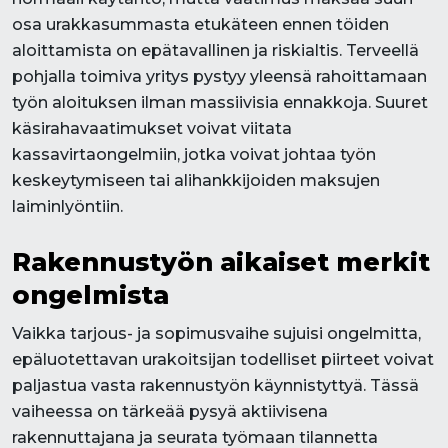
osa urakkasummasta etukäteen ennen töiden
aloittamista on epätavallinen ja riskialtis. Terveellä
pohjalla toimiva yritys pystyy yleensä rahoittamaan
työn aloituksen ilman massiivisia ennakkoja. Suuret
käsirahavaatimukset voivat viitata
kassavirtaongelmiin, jotka voivat johtaa työn
keskeytymiseen tai alihankkijoiden maksujen
laiminlyöntiin.
Rakennustyön aikaiset merkit
ongelmista
Vaikka tarjous- ja sopimusvaihe sujuisi ongelmitta,
epäluotettavan urakoitsijan todelliset piirteet voivat
paljastua vasta rakennustyön käynnistyttyä. Tässä
vaiheessa on tärkeää pysyä aktiivisena
rakennuttajana ja seurata työmaan tilannetta