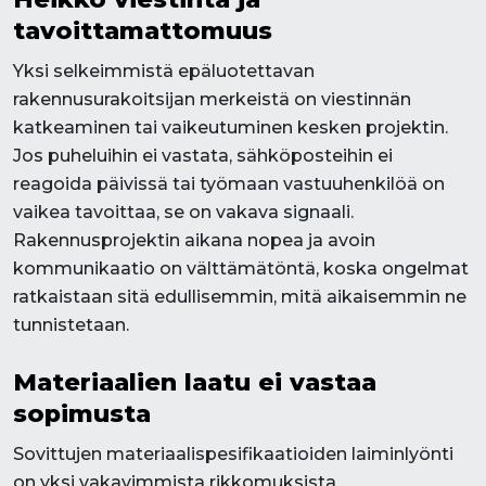
tavoittamattomuus
Yksi selkeimmistä epäluotettavan
rakennusurakoitsijan merkeistä on viestinnän
katkeaminen tai vaikeutuminen kesken projektin.
Jos puheluihin ei vastata, sähköposteihin ei
reagoida päivissä tai työmaan vastuuhenkilöä on
vaikea tavoittaa, se on vakava signaali.
Rakennusprojektin aikana nopea ja avoin
kommunikaatio on välttämätöntä, koska ongelmat
ratkaistaan sitä edullisemmin, mitä aikaisemmin ne
tunnistetaan.
Materiaalien laatu ei vastaa
sopimusta
Sovittujen materiaalispesifikaatioiden laiminlyönti
on yksi vakavimmista rikkomuksista