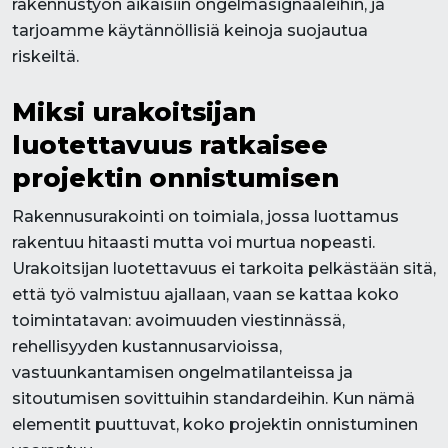
rakennustyön aikaisiin ongelmasignaaleihin, ja
tarjoamme käytännöllisiä keinoja suojautua
riskeiltä.
Miksi urakoitsijan
luotettavuus ratkaisee
projektin onnistumisen
Rakennusurakointi on toimiala, jossa luottamus
rakentuu hitaasti mutta voi murtua nopeasti.
Urakoitsijan luotettavuus ei tarkoita pelkästään sitä,
että työ valmistuu ajallaan, vaan se kattaa koko
toimintatavan: avoimuuden viestinnässä,
rehellisyyden kustannusarvioissa,
vastuunkantamisen ongelmatilanteissa ja
sitoutumisen sovittuihin standardeihin. Kun nämä
elementit puuttuvat, koko projektin onnistuminen