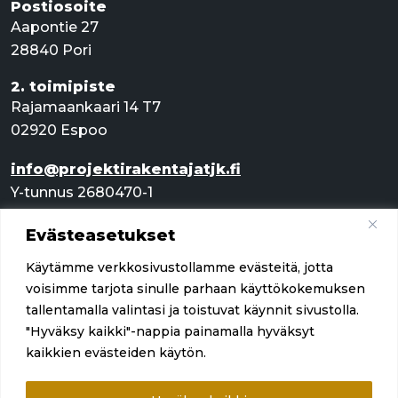
Postiosoite
Aapontie 27
28840 Pori
2. toimipiste
Rajamaankaari 14 T7
02920 Espoo
info@projektirakentajatjk.fi
Y-tunnus 2680470-1
Evästeasetukset
Pikalinkit
Käytämme verkkosivustollamme evästeitä, jotta
Palvelut
voisimme tarjota sinulle parhaan käyttökokemuksen
tallentamalla valintasi ja toistuvat käynnit sivustolla.
Referenssit
"Hyväksy kaikki"-nappia painamalla hyväksyt
kaikkien evästeiden käytön.
Yritys