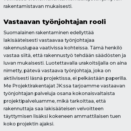
rakentamistavan mukaisesti.
Vastaavan työnjohtajan rooli
Suomalainen rakentaminen edellyttää
lakisääteisesti vastaavaa työnjohtajaa
rakennuslupaa vaativissa kohteissa. Tämä henkilö
vastaa siitä, että rakennustyö tehdään säädösten ja
luvan mukaisesti. Luotettavalla urakoitsijalla on aina
nimetty, pätevä vastaava työnjohtaja, joka on
aktiivisesti läsnä projektissa, ei pelkästään paperilla.
Me Projektirakentajat JK:ssa tarjoamme vastaavan
työnjohtajan palveluja osana kokonaisvaltaista
projektipalveluamme, mikä tarkoittaa, että
rakennuttaja saa lakisääteisen velvoitteen
täyttymisen lisäksi kokeneen ammattilaisen tuen
koko projektin ajaksi.