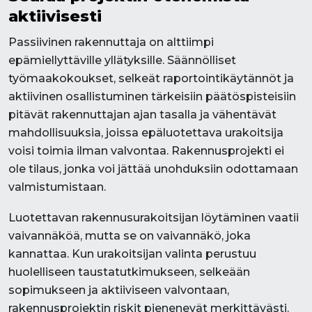
aktiivisesti
Passiivinen rakennuttaja on alttiimpi
epämiellyttäville yllätyksille. Säännölliset
työmaakokoukset, selkeät raportointikäytännöt ja
aktiivinen osallistuminen tärkeisiin päätöspisteisiin
pitävät rakennuttajan ajan tasalla ja vähentävät
mahdollisuuksia, joissa epäluotettava urakoitsija
voisi toimia ilman valvontaa. Rakennusprojekti ei
ole tilaus, jonka voi jättää unohduksiin odottamaan
valmistumistaan.
Luotettavan rakennusurakoitsijan löytäminen vaatii
vaivannäköä, mutta se on vaivannäkö, joka
kannattaa. Kun urakoitsijan valinta perustuu
huolelliseen taustatutkimukseen, selkeään
sopimukseen ja aktiiviseen valvontaan,
rakennusprojektin riskit pienenevät merkittävästi.