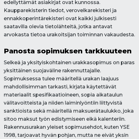
edellyttämät asiakirjat ovat kunnossa.
Kaupparekisterin tiedot, verovelkarekisteri ja
ennakkoperintärekisteri ovat kaikki julkisesti
saatavilla olevia tietolähteitä, jotka antavat
arvokasta tietoa urakoitsijan toiminnan vakaudesta.
Panosta sopimuksen tarkkuuteen
Selkeä ja yksityiskohtainen urakkasopimus on paras
yksittäinen suojaväline rakennuttajalle.
Sopimuksessa tulee määritellä urakan laajuus
mahdollisimman tarkasti, kirjata käytettävät
materiaalit spesifikaatioineen, sopia aikataulun
välitavoitteista ja niiden laiminlyöntiin liittyvistä
sanktioista sekä määritellä maksuerätaulukko, joka
sitoo maksut työn edistymiseen eikä kalenteriin.
Rakennusurakan yleiset sopimusehdot, kuten YSE
1998, tarjoavat hyvän pohjan, mutta ne eivät yksin