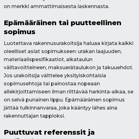
on merkki ammattimaisesta laskennasta.
Epämääräinen tai puutteellinen
sopimus
Luotettava rakennusurakoitsija haluaa kirjata kaikki
oleelliset asiat sopimukseen: urakan laajuuden,
materiaalispesifikaatiot, aikataulun
välitavoitteineen, maksuerätaulukon ja takuuehdot.
Jos urakoitsija välttelee yksityiskohtaisia
sopimusehtoja tai painostaa nopeaan
allekirjoittamiseen ilman riittävää harkinta-aikaa, se
on selvä punainen lippu. Epämääräinen sopimus
jättää tulkinnanvaraa, joka kääntyy lähes aina
rakennuttajan tappioksi.
Puuttuvat referenssit ja