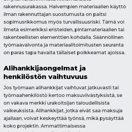
rakennusurakassa. Halvempien materiaalien käyttö
ilman rakennuttajan suostumusta on paitsi
sopimusrikkomus myös turvallisuusriski. Tämä voi
ilmetä esimerkiksi eristeiden, pintamateriaalien tai
rakenteellisten elementtien kohdalla. Säännöllinen
työmaavalvonta ja materiaalitoimitusten seuranta
on paras tapa havaita tällaiset poikkeamat ajoissa.
Alihankkijaongelmat ja
henkilöstön vaihtuvuus
Jos työmaan alihankkijat vaihtuvat jatkuvasti tai
työmaahenkilöstö kertoo maksuviivästyksistä, se
on vakava merkki urakoitsijan taloudellisista
vaikeuksista. Alihankkijat, jotka eivät saa maksuja
ajallaan, voivat keskeyttää työnsä, mikä pysäyttää
koko projektin. Ammattimaisessa