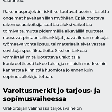
vaarantuu.
Rakennusprojektin riskit kertautuvat usein siitä, että
ongelmat havaitaan liian myöhään. Epäluotettava
rakennusurakoitsija saattaa aluksi vaikuttaa
toimivalta, mutta pidemmällä aikavälillä puutteet
nousevat pintaan: alihankkijat jäävät ilman maksuja,
työmaavalvonta lipsuu, tai materiaalit eivät vastaa
sovittuja spesifikaatioita. Siksi on tärkeää
ymmärtää, mitä luotettava urakoitsija
konkreettisesti tekee toisin, ja millaisiin merkkeihin
kannattaa kiinnittää huomiota jo ennen kuin
sopimus allekirjoitetaan.
Varoitusmerkit jo tarjous- ja
sopimusvaiheessa
Urakoitsijan valinnassa tarjousvaihe on