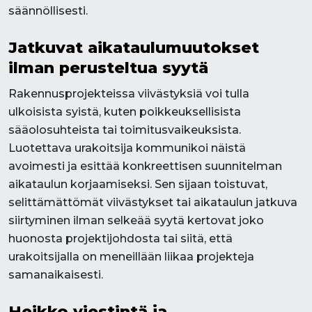
säännöllisesti.
Jatkuvat aikataulumuutokset
ilman perusteltua syytä
Rakennusprojekteissa viivästyksiä voi tulla
ulkoisista syistä, kuten poikkeuksellisista
sääolosuhteista tai toimitusvaikeuksista.
Luotettava urakoitsija kommunikoi näistä
avoimesti ja esittää konkreettisen suunnitelman
aikataulun korjaamiseksi. Sen sijaan toistuvat,
selittämättömät viivästykset tai aikataulun jatkuva
siirtyminen ilman selkeää syytä kertovat joko
huonosta projektijohdosta tai siitä, että
urakoitsijalla on meneillään liikaa projekteja
samanaikaisesti.
Heikko viestintä ja