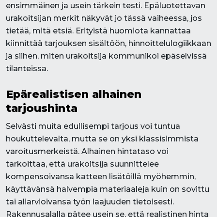
ensimmäinen ja usein tärkein testi. Epäluotettavan
urakoitsijan merkit näkyvät jo tässä vaiheessa, jos
tietää, mitä etsiä. Erityistä huomiota kannattaa
kiinnittää tarjouksen sisältöön, hinnoittelulogiikkaan
ja siihen, miten urakoitsija kommunikoi epäselvissä
tilanteissa.
Epärealistisen alhainen
tarjoushinta
Selvästi muita edullisempi tarjous voi tuntua
houkuttelevalta, mutta se on yksi klassisimmista
varoitusmerkeistä. Alhainen hintataso voi
tarkoittaa, että urakoitsija suunnittelee
kompensoivansa katteen lisätöillä myöhemmin,
käyttävänsä halvempia materiaaleja kuin on sovittu
tai aliarvioivansa työn laajuuden tietoisesti.
Rakennusalalla pätee usein se, että realistinen hinta