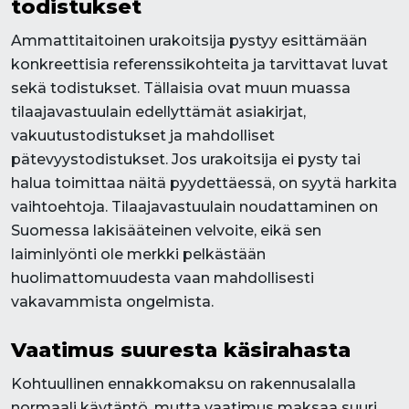
todistukset
Ammattitaitoinen urakoitsija pystyy esittämään
konkreettisia referenssikohteita ja tarvittavat luvat
sekä todistukset. Tällaisia ovat muun muassa
tilaajavastuulain edellyttämät asiakirjat,
vakuutustodistukset ja mahdolliset
pätevyystodistukset. Jos urakoitsija ei pysty tai
halua toimittaa näitä pyydettäessä, on syytä harkita
vaihtoehtoja. Tilaajavastuulain noudattaminen on
Suomessa lakisääteinen velvoite, eikä sen
laiminlyönti ole merkki pelkästään
huolimattomuudesta vaan mahdollisesti
vakavammista ongelmista.
Vaatimus suuresta käsirahasta
Kohtuullinen ennakkomaksu on rakennusalalla
normaali käytäntö, mutta vaatimus maksaa suuri