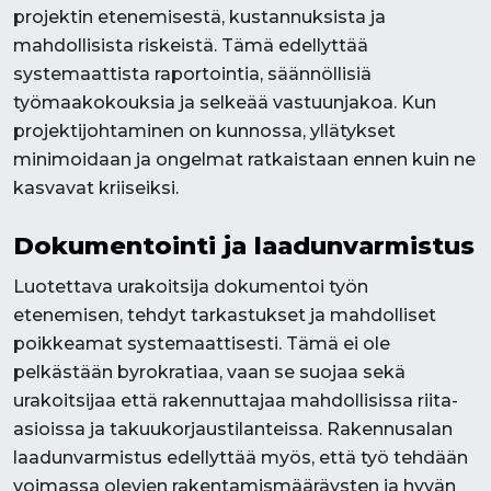
projektin etenemisestä, kustannuksista ja
mahdollisista riskeistä. Tämä edellyttää
systemaattista raportointia, säännöllisiä
työmaakokouksia ja selkeää vastuunjakoa. Kun
projektijohtaminen on kunnossa, yllätykset
minimoidaan ja ongelmat ratkaistaan ennen kuin ne
kasvavat kriiseiksi.
Dokumentointi ja laadunvarmistus
Luotettava urakoitsija dokumentoi työn
etenemisen, tehdyt tarkastukset ja mahdolliset
poikkeamat systemaattisesti. Tämä ei ole
pelkästään byrokratiaa, vaan se suojaa sekä
urakoitsijaa että rakennuttajaa mahdollisissa riita-
asioissa ja takuukorjaustilanteissa. Rakennusalan
laadunvarmistus edellyttää myös, että työ tehdään
voimassa olevien rakentamismääräysten ja hyvän