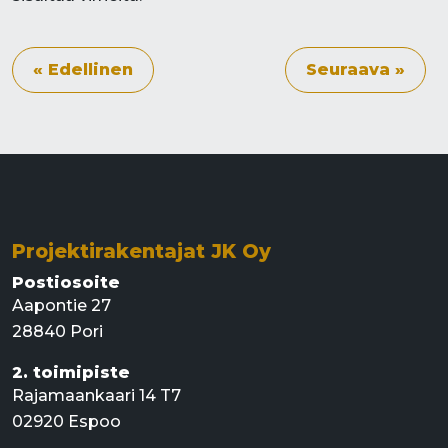
« Edellinen
Seuraava »
Projektirakentajat JK Oy
Postiosoite
Aapontie 27
28840 Pori
2. toimipiste
Rajamaankaari 14 T7
02920 Espoo