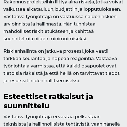
Rakennusprojekteihin liittyy aina riskejä, jotka voivat
vaikuttaa aikatauluun, budjettiin ja lopputulokseen.
Vastaava työnjohtaja on vastuussa näiden riskien
arvioinnista ja hallinnasta. Hän tunnistaa
mahdolliset riskit etukäteen ja kehittää
suunnitelmia niiden minimoimiseksi.
Riskienhallinta on jatkuva prosessi, joka vaatii
tarkkaa seurantaa ja nopeaa reagointia. Vastaava
työnjohtaja varmistaa, että kaikki osapuolet ovat
tietoisia riskeistä ja että heillä on tarvittavat tiedot
ja resurssit niiden hallitsemiseksi.
Esteettiset ratkaisut ja
suunnittelu
Vastaava työnjohtaja ei vastaa pelkästään
teknisistä ja hallinnollisista tehtävistä, vaan hänellä