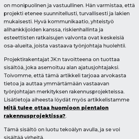
on monipuolinen ja vastuullinen. Hän varmistaa, että
projekti etenee suunnitellusti, turvallisesti ja lakien
mukaisesti. Hyvä kommunikaatio, yhteistyö
alihankkijoiden kanssa, riskienhallinta ja
esteettisten ratkaisujen valvonta ovat keskeisiä
osa-alueita, joista vastaava työnjohtaja huolehtii.
Projektirakentajat JK:n tavoitteena on tuottaa
sisältöä, joka asemoituu alan ajatusjohtajaksi.
Toivomme, että tämä artikkeli tarjoaa arvokasta
tietoa ja auttaa ymmärtämään vastaavan
työnjohtajan merkityksen rakennusprojekteissa.
Lisätietoja aiheesta löydät myös artikkelistamme
Mitä tulee ottaa huomioon pientalon
rakennusprojektissa?
.
Tämä sisältö on luotu tekoälyn avulla, ja se voi
sisältää virheitä.