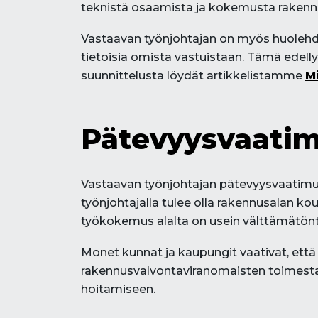
teknistä osaamista ja kokemusta rakennu
Vastaavan työnjohtajan on myös huolehdit
tietoisia omista vastuistaan. Tämä edelly
suunnittelusta löydät artikkelistamme
M
Pätevyysvaatim
Vastaavan työnjohtajan pätevyysvaatimuk
työnjohtajalla tulee olla rakennusalan ko
työkokemus alalta on usein välttämätönt
Monet kunnat ja kaupungit vaativat, että 
rakennusvalvontaviranomaisten toimesta.
hoitamiseen.