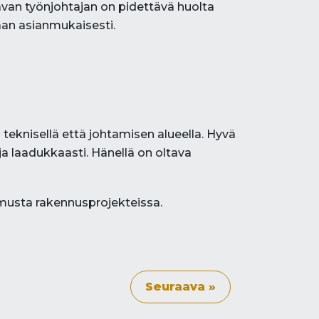
aavan työnjohtajan on pidettävä huolta
aan asianmukaisesti.
eknisellä että johtamisen alueella. Hyvä
a laadukkaasti. Hänellä on oltava
emusta rakennusprojekteissa.
Seuraava »