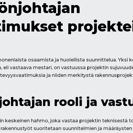
önjohtajan
imukset projekte
nenlaista osaamista ja huolellista suunnittelua. Yksi 
a, eli vastaava mestari, on vastuussa projektin sujuvuude
evyysvaatimuksia ja niiden merkitystä rakennusprojekt
ohtajan rooli ja vast
in keskeinen hahmo, joka vastaa projektin teknisestä t
 rakennustyöt suoritetaan suunnitelmien ja määräysten m