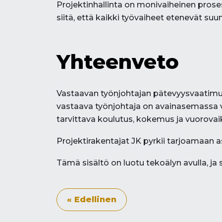
Projektinhallinta on monivaiheinen proses
siitä, että kaikki työvaiheet etenevät s
Yhteenveto
Vastaavan työnjohtajan pätevyysvaatimuks
vastaava työnjohtaja on avainasemassa va
tarvittava koulutus, kokemus ja vuorovaik
Projektirakentajat JK pyrkii tarjoamaan 
Tämä sisältö on luotu tekoälyn avulla, ja s
« Edellinen