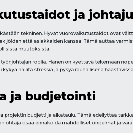
utustaidot ja johtaj
lkästään tekninen. Hyvät vuorovaikutustaidot ovat vältt
kijöiden että asiakkaiden kanssa. Tämä auttaa varmist
llisista muutoksista.
työnjohtajan roolia. Hänen on kyettävä tekemään nope
 kykyä hallita stressiä ja pysyä rauhallisena haastavissak
a ja budjetointi
 projektin budjetti ja aikataulu. Tämä edellyttää tarkkaa
yönjohtaja osaa ennakoida mahdolliset ongelmat ja varau