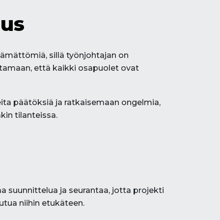
uus
ämättömiä, sillä työnjohtajan on
amaan, että kaikki osapuolet ovat
ita päätöksiä ja ratkaisemaan ongelmia,
in tilanteissa.
 suunnittelua ja seurantaa, jotta projekti
tua niihin etukäteen.