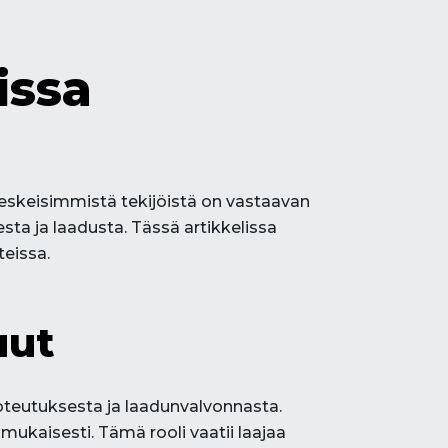
issa
keskeisimmistä tekijöistä on vastaavan
sta ja laadusta. Tässä artikkelissa
eissa.
uut
oteutuksesta ja laadunvalvonnasta.
ukaisesti. Tämä rooli vaatii laajaa