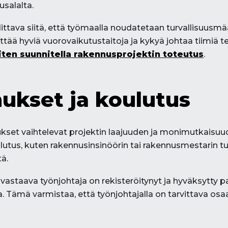
salalta.
tava siitä, että työmaalla noudatetaan turvallisuusmäär
ttää hyviä vuorovaikutustaitoja ja kykyä johtaa tiimiä t
iten suunnitella rakennusprojektin toteutus
.
ukset ja koulutus
set vaihtelevat projektin laajuuden ja monimutkaisuud
ulutus, kuten rakennusinsinöörin tai rakennusmestarin tu
ä.
vastaava työnjohtaja on rekisteröitynyt ja hyväksytty pa
 Tämä varmistaa, että työnjohtajalla on tarvittava o