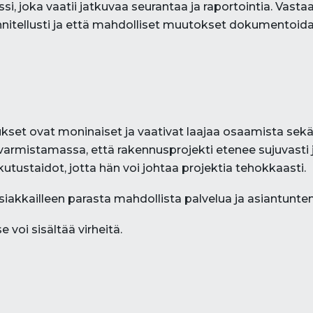
si, joka vaatii jatkuvaa seurantaa ja raportointia. Vast
uunnitellusti ja että mahdolliset muutokset dokumentoid
et ovat moninaiset ja vaativat laajaa osaamista sekä t
rmistamassa, että rakennusprojekti etenee sujuvasti j
utustaidot, jotta hän voi johtaa projektia tehokkaasti.
asiakkailleen parasta mahdollista palvelua ja asiantunt
e voi sisältää virheitä.