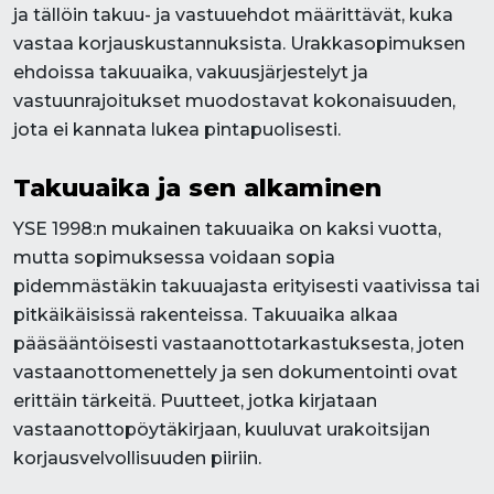
ja tällöin takuu- ja vastuuehdot määrittävät, kuka
vastaa korjauskustannuksista. Urakkasopimuksen
ehdoissa takuuaika, vakuusjärjestelyt ja
vastuunrajoitukset muodostavat kokonaisuuden,
jota ei kannata lukea pintapuolisesti.
Takuuaika ja sen alkaminen
YSE 1998:n mukainen takuuaika on kaksi vuotta,
mutta sopimuksessa voidaan sopia
pidemmästäkin takuuajasta erityisesti vaativissa tai
pitkäikäisissä rakenteissa. Takuuaika alkaa
pääsääntöisesti vastaanottotarkastuksesta, joten
vastaanottomenettely ja sen dokumentointi ovat
erittäin tärkeitä. Puutteet, jotka kirjataan
vastaanottopöytäkirjaan, kuuluvat urakoitsijan
korjausvelvollisuuden piiriin.