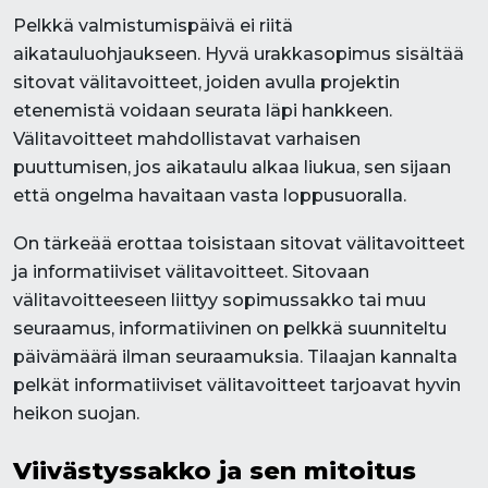
Pelkkä valmistumispäivä ei riitä
aikatauluohjaukseen. Hyvä urakkasopimus sisältää
sitovat välitavoitteet, joiden avulla projektin
etenemistä voidaan seurata läpi hankkeen.
Välitavoitteet mahdollistavat varhaisen
puuttumisen, jos aikataulu alkaa liukua, sen sijaan
että ongelma havaitaan vasta loppusuoralla.
On tärkeää erottaa toisistaan sitovat välitavoitteet
ja informatiiviset välitavoitteet. Sitovaan
välitavoitteeseen liittyy sopimussakko tai muu
seuraamus, informatiivinen on pelkkä suunniteltu
päivämäärä ilman seuraamuksia. Tilaajan kannalta
pelkät informatiiviset välitavoitteet tarjoavat hyvin
heikon suojan.
Viivästyssakko ja sen mitoitus