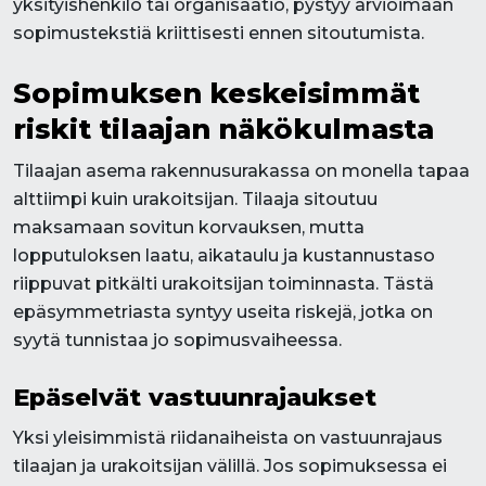
yksityishenkilö tai organisaatio, pystyy arvioimaan
sopimustekstiä kriittisesti ennen sitoutumista.
Sopimuksen keskeisimmät
riskit tilaajan näkökulmasta
Tilaajan asema rakennusurakassa on monella tapaa
alttiimpi kuin urakoitsijan. Tilaaja sitoutuu
maksamaan sovitun korvauksen, mutta
lopputuloksen laatu, aikataulu ja kustannustaso
riippuvat pitkälti urakoitsijan toiminnasta. Tästä
epäsymmetriasta syntyy useita riskejä, jotka on
syytä tunnistaa jo sopimusvaiheessa.
Epäselvät vastuunrajaukset
Yksi yleisimmistä riidanaiheista on vastuunrajaus
tilaajan ja urakoitsijan välillä. Jos sopimuksessa ei