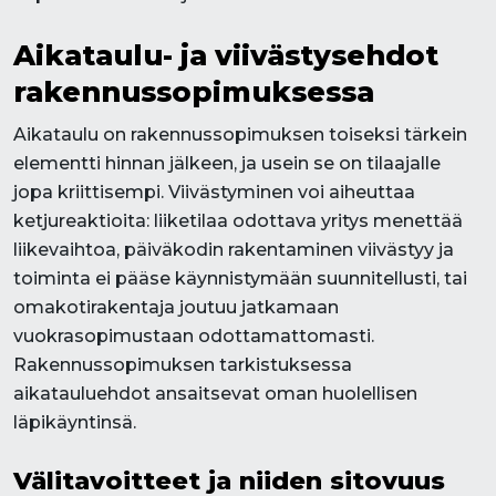
Aikataulu- ja viivästysehdot
rakennussopimuksessa
Aikataulu on rakennussopimuksen toiseksi tärkein
elementti hinnan jälkeen, ja usein se on tilaajalle
jopa kriittisempi. Viivästyminen voi aiheuttaa
ketjureaktioita: liiketilaa odottava yritys menettää
liikevaihtoa, päiväkodin rakentaminen viivästyy ja
toiminta ei pääse käynnistymään suunnitellusti, tai
omakotirakentaja joutuu jatkamaan
vuokrasopimustaan odottamattomasti.
Rakennussopimuksen tarkistuksessa
aikatauluehdot ansaitsevat oman huolellisen
läpikäyntinsä.
Välitavoitteet ja niiden sitovuus