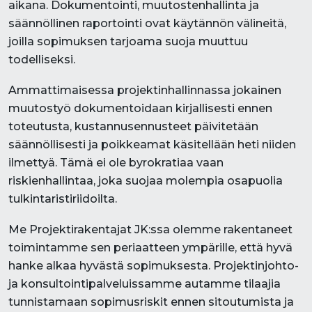
aikana. Dokumentointi, muutostenhallinta ja
säännöllinen raportointi ovat käytännön välineitä,
joilla sopimuksen tarjoama suoja muuttuu
todelliseksi.
Ammattimaisessa projektinhallinnassa jokainen
muutostyö dokumentoidaan kirjallisesti ennen
toteutusta, kustannusennusteet päivitetään
säännöllisesti ja poikkeamat käsitellään heti niiden
ilmettyä. Tämä ei ole byrokratiaa vaan
riskienhallintaa, joka suojaa molempia osapuolia
tulkintaristiriidoilta.
Me Projektirakentajat JK:ssa olemme rakentaneet
toimintamme sen periaatteen ympärille, että hyvä
hanke alkaa hyvästä sopimuksesta. Projektinjohto-
ja konsultointipalveluissamme autamme tilaajia
tunnistamaan sopimusriskit ennen sitoutumista ja