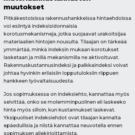
muutokset
Pitkäkestoisissa rakennushankkeissa hintaehdoissa
voi esiintyä indeksisidonnaisia
korotusmekanismeja, jotka suojaavat urakoitsijaa
materiaalien hintojen nousulta. Tilaajan on tärkeää
ymmärtää, minkä indeksin mukaan korotukset
lasketaan ja millä mekanismilla ne aktivoituvat.
Rakennuskustannusindeksi ja palkkaindeksi voivat
johtaa hyvinkin erilaisiin lopputuloksiin riippuen
hankkeen työvaltaisuudesta.
Jos sopimuksessa on indeksiehto, kannattaa myös
selvittää, onko se molemminpuolinen eli laskeeko
hinta myös silloin, kun kustannukset laskevat.
Yksipuoliset indeksiehdot ovat tilaajan kannalta
epäedullisia ja niistä kannattaa neuvotella ennen
sopimuksen allekirjoittamista.