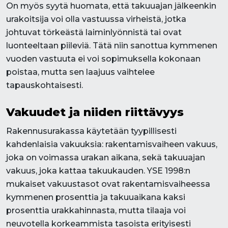
On myös syytä huomata, että takuuajan jälkeenkin
urakoitsija voi olla vastuussa virheistä, jotka
johtuvat törkeästä laiminlyönnistä tai ovat
luonteeltaan piileviä. Tätä niin sanottua kymmenen
vuoden vastuuta ei voi sopimuksella kokonaan
poistaa, mutta sen laajuus vaihtelee
tapauskohtaisesti.
Vakuudet ja niiden riittävyys
Rakennusurakassa käytetään tyypillisesti
kahdenlaisia vakuuksia: rakentamisvaiheen vakuus,
joka on voimassa urakan aikana, sekä takuuajan
vakuus, joka kattaa takuukauden. YSE 1998:n
mukaiset vakuustasot ovat rakentamisvaiheessa
kymmenen prosenttia ja takuuaikana kaksi
prosenttia urakkahinnasta, mutta tilaaja voi
neuvotella korkeammista tasoista erityisesti