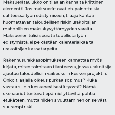
Maksuerätaulukko on tilaajan kannalta kriittinen
elementti. Jos maksuerät ovat etupainotteisia
suhteessa työn edistymiseen, tilaaja kantaa
huomattavan taloudellisen riskin urakoitsijan
mahdollisen maksukyvyttömyyden varalta.
Maksuerien tulisi seurata todellista työn
edistymistä, ei pelkästään kalenteriaikaa tai
urakoitsijan kassatarpeita.
Rakennusurakkasopimukseen kannattaa myös
kirjata, miten toimitaan tilanteessa, jossa urakoitsija
ajautuu taloudellisiin vaikeuksiin kesken projektin.
Onko tilaajalla oikeus purkaa sopimus? Kuka
vastaa silloin keskeneräisestä työstä? Nämä
skenaariot tuntuvat epämiellyttäviltä pohtia
etukäteen, mutta niiden sivuuttaminen on selvästi
suurempi riski.