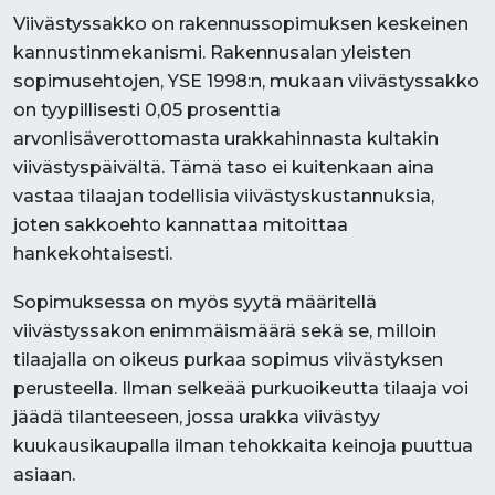
Viivästyssakko on rakennussopimuksen keskeinen
kannustinmekanismi. Rakennusalan yleisten
sopimusehtojen, YSE 1998:n, mukaan viivästyssakko
on tyypillisesti 0,05 prosenttia
arvonlisäverottomasta urakkahinnasta kultakin
viivästyspäivältä. Tämä taso ei kuitenkaan aina
vastaa tilaajan todellisia viivästyskustannuksia,
joten sakkoehto kannattaa mitoittaa
hankekohtaisesti.
Sopimuksessa on myös syytä määritellä
viivästyssakon enimmäismäärä sekä se, milloin
tilaajalla on oikeus purkaa sopimus viivästyksen
perusteella. Ilman selkeää purkuoikeutta tilaaja voi
jäädä tilanteeseen, jossa urakka viivästyy
kuukausikaupalla ilman tehokkaita keinoja puuttua
asiaan.