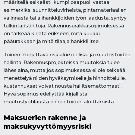
määritellä selkeästi, kumpi osapuoli vastaa
esimerkiksi suunnitteluvirheistä, pintamateriaalien
valinnasta tai alihankkijoiden työn laadusta, syntyy
tulkintaristiriitoja. Rakennusurakkasopimuksessa
on tärkeää kirjata erikseen, mitä kuuluu
pääurakkaan ja mitä tilaaja hankkii itse.
Toinen merkittävä riskialue on lisä- ja muutostöiden
hallinta. Rakennusprojekteissa muutoksia tulee
lähes aina, mutta jos sopimuksessa ei ole selkeää
menettelyä niiden hyväksymiselle ja hinnoittelulle,
kustannukset voivat nousta hallitsemattomasti.
Hyvä sopimus edellyttää kirjallista
muutostyötilausta ennen töiden aloittamista.
Maksuerien rakenne ja
maksukyvyttömyysriski