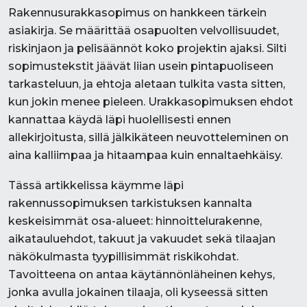
Rakennusurakkasopimus on hankkeen tärkein
asiakirja. Se määrittää osapuolten velvollisuudet,
riskinjaon ja pelisäännöt koko projektin ajaksi. Silti
sopimustekstit jäävät liian usein pintapuoliseen
tarkasteluun, ja ehtoja aletaan tulkita vasta sitten,
kun jokin menee pieleen. Urakkasopimuksen ehdot
kannattaa käydä läpi huolellisesti ennen
allekirjoitusta, sillä jälkikäteen neuvotteleminen on
aina kalliimpaa ja hitaampaa kuin ennaltaehkäisy.
Tässä artikkelissa käymme läpi
rakennussopimuksen tarkistuksen kannalta
keskeisimmät osa-alueet: hinnoittelurakenne,
aikatauluehdot, takuut ja vakuudet sekä tilaajan
näkökulmasta tyypillisimmät riskikohdat.
Tavoitteena on antaa käytännönläheinen kehys,
jonka avulla jokainen tilaaja, oli kyseessä sitten