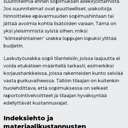
suunnitelmia ennen sopimuksen allekirjoittamista.
Jos suunnitelmat ovat puutteelliset, urakoitsija
hinnoittelee epävarmuuden sopimushintaan tai
jättää avoimia kohtia lisätöiden varaan. Tämä on
yksi yleisimmistä syistä siihen, miksi
”kiinteähintainen” urakka loppujen lopuksi ylittää
budjetin.
Laskutyöurakka sopii tilanteisiin, joissa laajuutta ei
voida etukäteen määritellä tarkasti, esimerkiksi
korjaushankkeissa, joissa rakenteiden kunto selviää
vasta purkuvaiheessa. Tällöin tilaajan on kuitenkin
huolehdittava, että sopimuksessa on selkeät
raportointivelvoitteet ja tilaajan hyväksyntää
edellyttävät kustannusrajat.
Indeksiehto ja
materiaalikustannusten