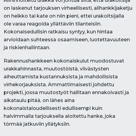
Alihinnoiteltu urakka voi johtua siitä, että urakoitsija
on laskenut tarjouksen virheellisesti, alihankkijaketju
on heikko tai kate on niin pieni, ettei urakoitsijalla
ole varaa reagoida yllättäviin tilanteisiin.
Kokonaisedullisin ratkaisu syntyy, kun hintaa
arvioidaan suhteessa osaamiseen, luotettavuuteen
ja riskienhallintaan.
Rakennushankkeen kokonaiskulut muodostuvat
urakkahinnasta, muutostöistä, viivästysten
aiheuttamista kustannuksista ja mahdollisista
virhekorjauksista. Ammattimaisesti johdettu
projekti, jossa muutostyöt hallitaan ennakoivasti ja
aikataulu pitää, on lähes aina
kokonaistaloudellisesti edullisempi kuin
halvimmalla tarjouksella aloitettu hanke, joka
törmää jatkuviin yllätyksiin.