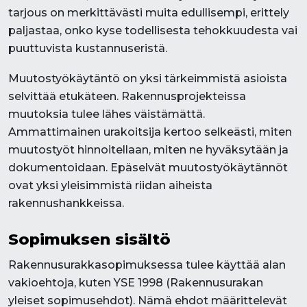
tarjous on merkittävästi muita edullisempi, erittely
paljastaa, onko kyse todellisesta tehokkuudesta vai
puuttuvista kustannuseristä.
Muutostyökäytäntö on yksi tärkeimmistä asioista
selvittää etukäteen. Rakennusprojekteissa
muutoksia tulee lähes väistämättä.
Ammattimainen urakoitsija kertoo selkeästi, miten
muutostyöt hinnoitellaan, miten ne hyväksytään ja
dokumentoidaan. Epäselvät muutostyökäytännöt
ovat yksi yleisimmistä riidan aiheista
rakennushankkeissa.
Sopimuksen sisältö
Rakennusurakkasopimuksessa tulee käyttää alan
vakioehtoja, kuten YSE 1998 (Rakennusurakan
yleiset sopimusehdot). Nämä ehdot määrittelevät