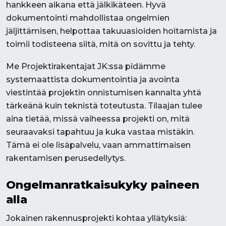
hankkeen aikana että jälkikäteen. Hyvä
dokumentointi mahdollistaa ongelmien
jäljittämisen, helpottaa takuuasioiden hoitamista ja
toimii todisteena siitä, mitä on sovittu ja tehty.
Me Projektirakentajat JK:ssa pidämme
systemaattista dokumentointia ja avointa
viestintää projektin onnistumisen kannalta yhtä
tärkeänä kuin teknistä toteutusta. Tilaajan tulee
aina tietää, missä vaiheessa projekti on, mitä
seuraavaksi tapahtuu ja kuka vastaa mistäkin.
Tämä ei ole lisäpalvelu, vaan ammattimaisen
rakentamisen perusedellytys.
Ongelmanratkaisukyky paineen
alla
Jokainen rakennusprojekti kohtaa yllätyksiä: