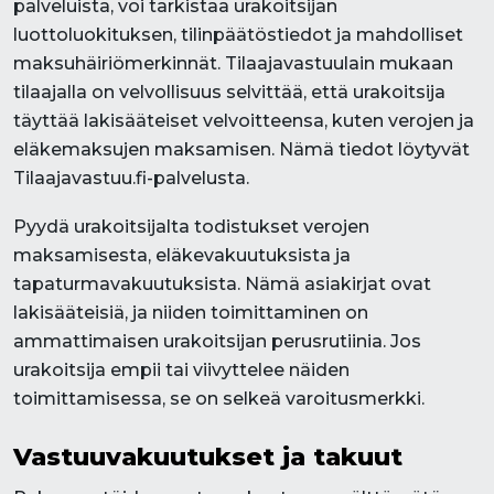
palveluista, voi tarkistaa urakoitsijan
luottoluokituksen, tilinpäätöstiedot ja mahdolliset
maksuhäiriömerkinnät. Tilaajavastuulain mukaan
tilaajalla on velvollisuus selvittää, että urakoitsija
täyttää lakisääteiset velvoitteensa, kuten verojen ja
eläkemaksujen maksamisen. Nämä tiedot löytyvät
Tilaajavastuu.fi-palvelusta.
Pyydä urakoitsijalta todistukset verojen
maksamisesta, eläkevakuutuksista ja
tapaturmavakuutuksista. Nämä asiakirjat ovat
lakisääteisiä, ja niiden toimittaminen on
ammattimaisen urakoitsijan perusrutiinia. Jos
urakoitsija empii tai viivyttelee näiden
toimittamisessa, se on selkeä varoitusmerkki.
Vastuuvakuutukset ja takuut