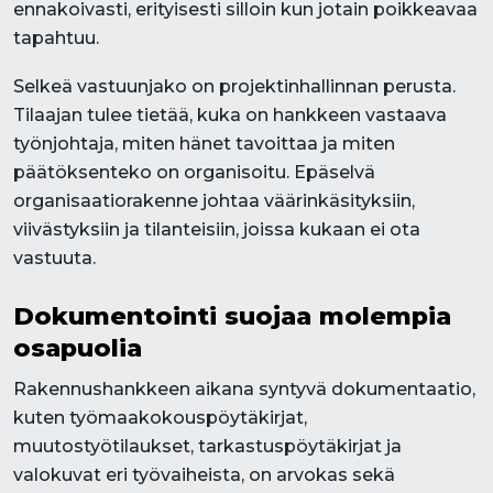
ennakoivasti, erityisesti silloin kun jotain poikkeavaa
tapahtuu.
Selkeä vastuunjako on projektinhallinnan perusta.
Tilaajan tulee tietää, kuka on hankkeen vastaava
työnjohtaja, miten hänet tavoittaa ja miten
päätöksenteko on organisoitu. Epäselvä
organisaatiorakenne johtaa väärinkäsityksiin,
viivästyksiin ja tilanteisiin, joissa kukaan ei ota
vastuuta.
Dokumentointi suojaa molempia
osapuolia
Rakennushankkeen aikana syntyvä dokumentaatio,
kuten työmaakokouspöytäkirjat,
muutostyötilaukset, tarkastuspöytäkirjat ja
valokuvat eri työvaiheista, on arvokas sekä