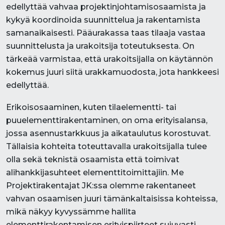
edellyttää vahvaa projektinjohtamisosaamista ja
kykyä koordinoida suunnittelua ja rakentamista
samanaikaisesti. Pääurakassa taas tilaaja vastaa
suunnittelusta ja urakoitsija toteutuksesta. On
tärkeää varmistaa, että urakoitsijalla on käytännön
kokemus juuri siitä urakkamuodosta, jota hankkeesi
edellyttää.
Erikoisosaaminen, kuten tilaelementti- tai
puuelementtirakentaminen, on oma erityisalansa,
jossa asennustarkkuus ja aikataulutus korostuvat.
Tällaisia kohteita toteuttavalla urakoitsijalla tulee
olla sekä teknistä osaamista että toimivat
alihankkijasuhteet elementtitoimittajiin. Me
Projektirakentajat JK:ssa olemme rakentaneet
vahvan osaamisen juuri tämänkaltaisissa kohteissa,
mikä näkyy kyvyssämme hallita
elementtirakentamisen erityispiirteet sujuvasti.