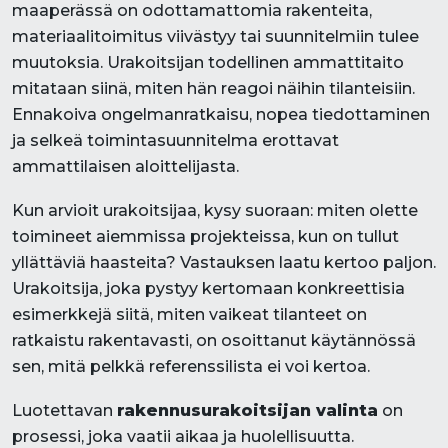
maaperässä on odottamattomia rakenteita,
materiaalitoimitus viivästyy tai suunnitelmiin tulee
muutoksia. Urakoitsijan todellinen ammattitaito
mitataan siinä, miten hän reagoi näihin tilanteisiin.
Ennakoiva ongelmanratkaisu, nopea tiedottaminen
ja selkeä toimintasuunnitelma erottavat
ammattilaisen aloittelijasta.
Kun arvioit urakoitsijaa, kysy suoraan: miten olette
toimineet aiemmissa projekteissa, kun on tullut
yllättäviä haasteita? Vastauksen laatu kertoo paljon.
Urakoitsija, joka pystyy kertomaan konkreettisia
esimerkkejä siitä, miten vaikeat tilanteet on
ratkaistu rakentavasti, on osoittanut käytännössä
sen, mitä pelkkä referenssilista ei voi kertoa.
Luotettavan
rakennusurakoitsijan valinta
on
prosessi, joka vaatii aikaa ja huolellisuutta.