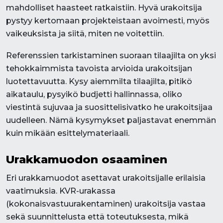
mahdolliset haasteet ratkaistiin. Hyvä urakoitsija
pystyy kertomaan projekteistaan avoimesti, myös
vaikeuksista ja siitä, miten ne voitettiin.
Referenssien tarkistaminen suoraan tilaajilta on yksi
tehokkaimmista tavoista arvioida urakoitsijan
luotettavuutta. Kysy aiemmilta tilaajilta, pitikö
aikataulu, pysyikö budjetti hallinnassa, oliko
viestintä sujuvaa ja suosittelisivatko he urakoitsijaa
uudelleen. Nämä kysymykset paljastavat enemmän
kuin mikään esittelymateriaali.
Urakkamuodon osaaminen
Eri urakkamuodot asettavat urakoitsijalle erilaisia
vaatimuksia. KVR-urakassa
(kokonaisvastuurakentaminen) urakoitsija vastaa
sekä suunnittelusta että toteutuksesta, mikä