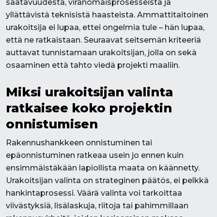
saatavuudesta, viranomaisprosesseista ja
yllättävistä teknisistä haasteista. Ammattitaitoinen
urakoitsija ei lupaa, ettei ongelmia tule – hän lupaa,
että ne ratkaistaan. Seuraavat seitsemän kriteeriä
auttavat tunnistamaan urakoitsijan, jolla on sekä
osaaminen että tahto viedä projekti maaliin.
Miksi urakoitsijan valinta
ratkaisee koko projektin
onnistumisen
Rakennushankkeen onnistuminen tai
epäonnistuminen ratkeaa usein jo ennen kuin
ensimmäistäkään lapiollista maata on käännetty.
Urakoitsijan valinta on strateginen päätös, ei pelkkä
hankintaprosessi. Väärä valinta voi tarkoittaa
viivästyksiä, lisälaskuja, riitoja tai pahimmillaan