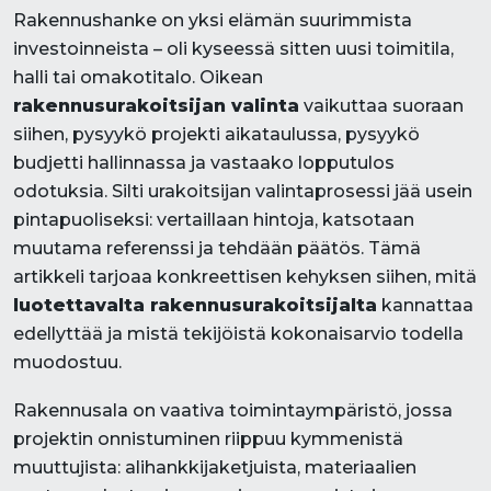
Rakennushanke on yksi elämän suurimmista
investoinneista – oli kyseessä sitten uusi toimitila,
halli tai omakotitalo. Oikean
rakennusurakoitsijan valinta
vaikuttaa suoraan
siihen, pysyykö projekti aikataulussa, pysyykö
budjetti hallinnassa ja vastaako lopputulos
odotuksia. Silti urakoitsijan valintaprosessi jää usein
pintapuoliseksi: vertaillaan hintoja, katsotaan
muutama referenssi ja tehdään päätös. Tämä
artikkeli tarjoaa konkreettisen kehyksen siihen, mitä
luotettavalta rakennusurakoitsijalta
kannattaa
edellyttää ja mistä tekijöistä kokonaisarvio todella
muodostuu.
Rakennusala on vaativa toimintaympäristö, jossa
projektin onnistuminen riippuu kymmenistä
muuttujista: alihankkijaketjuista, materiaalien