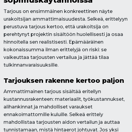
Tarjous on ensimmäinen konkreettinen näyte
urakoitsijan ammattimaisuudesta. Selkeä, erittelyyn
perustuva tarjous kertoo, että urakoitsija on
perehtynyt projektin sisältöön huolellisesti ja osaa
hinnoitella sen realistisesti. Epämääräinen
kokonaissumma ilman erittelyjä on riski: se
vaikeuttaa tarjousten vertailua ja jättää tilaa
tulkinnanvaraisuuksille.
Tarjouksen rakenne kertoo paljon
Ammattimainen tarjous sisältää eritellyn
kustannusrakenteen: materiaalit, työkustannukset,
alihankinnat ja mahdolliset varaukset
ennakoimattomille kuluille. Selkeä erittely
mahdollistaa tarjousten aidon vertailun ja auttaa
tunnistamaan, mistä hintaerot johtuvat. Jos yksi