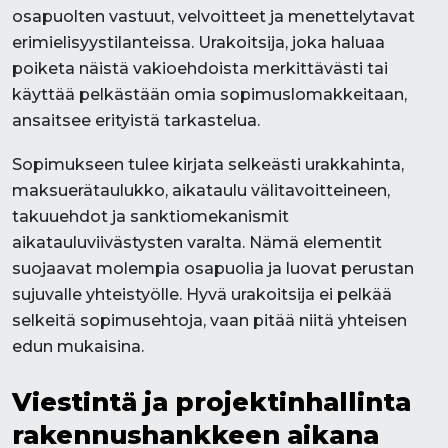
osapuolten vastuut, velvoitteet ja menettelytavat
erimielisyystilanteissa. Urakoitsija, joka haluaa
poiketa näistä vakioehdoista merkittävästi tai
käyttää pelkästään omia sopimuslomakkeitaan,
ansaitsee erityistä tarkastelua.
Sopimukseen tulee kirjata selkeästi urakkahinta,
maksuerätaulukko, aikataulu välitavoitteineen,
takuuehdot ja sanktiomekanismit
aikatauluviivästysten varalta. Nämä elementit
suojaavat molempia osapuolia ja luovat perustan
sujuvalle yhteistyölle. Hyvä urakoitsija ei pelkää
selkeitä sopimusehtoja, vaan pitää niitä yhteisen
edun mukaisina.
Viestintä ja projektinhallinta
rakennushankkeen aikana