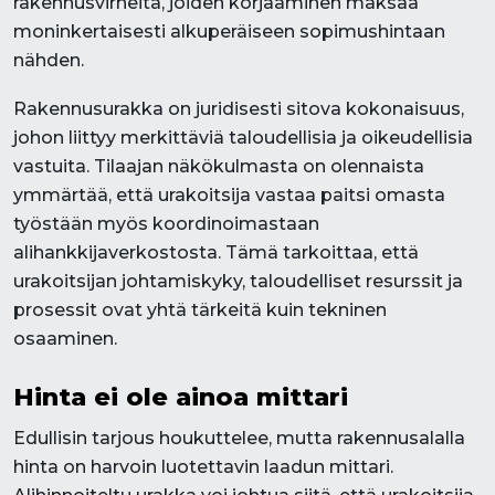
rakennusvirheitä, joiden korjaaminen maksaa
moninkertaisesti alkuperäiseen sopimushintaan
nähden.
Rakennusurakka on juridisesti sitova kokonaisuus,
johon liittyy merkittäviä taloudellisia ja oikeudellisia
vastuita. Tilaajan näkökulmasta on olennaista
ymmärtää, että urakoitsija vastaa paitsi omasta
työstään myös koordinoimastaan
alihankkijaverkostosta. Tämä tarkoittaa, että
urakoitsijan johtamiskyky, taloudelliset resurssit ja
prosessit ovat yhtä tärkeitä kuin tekninen
osaaminen.
Hinta ei ole ainoa mittari
Edullisin tarjous houkuttelee, mutta rakennusalalla
hinta on harvoin luotettavin laadun mittari.