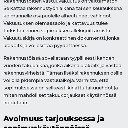
Rakennustöiden vastuuvakuutus on välttämätön.
Se kattaa rakennustyön aikana tai sen seurauksena
kolmannelle osapuolelle aiheutuneet vahingot.
Vakuutuksen olemassaolo ja kattavuus tulee
tarkistaa ennen sopimuksen allekirjoittamista.
Vakuutuskirja on konkreettinen dokumentti, jonka
urakoitsija voi esittää pyydettäessä.
Rakennustöissä sovelletaan tyypillisesti kahden
vuoden takuuaikaa, jonka aikana urakoitsija vastaa
rakennusvirheistä. Tämän lisäksi rakennuksen osille
voi olla pidempiä vastuuaikoja. Varmista, että
sopimuksessa on selkeästi kirjattu takuuehdot ja
miten mahdolliset takuukorjaukset käytännössä
hoidetaan.
Avoimuus tarjouksessa ja
sopimuskäytännöissä