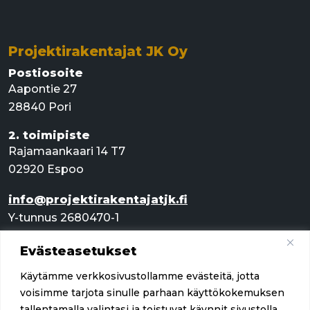
Projektirakentajat JK Oy
Postiosoite
Aapontie 27
28840 Pori
2. toimipiste
Rajamaankaari 14 T7
02920 Espoo
info@projektirakentajatjk.fi
Y-tunnus 2680470-1
Evästeasetukset
Pikalinkit
Käytämme verkkosivustollamme evästeitä, jotta
Palvelut
voisimme tarjota sinulle parhaan käyttökokemuksen
tallentamalla valintasi ja toistuvat käynnit sivustolla.