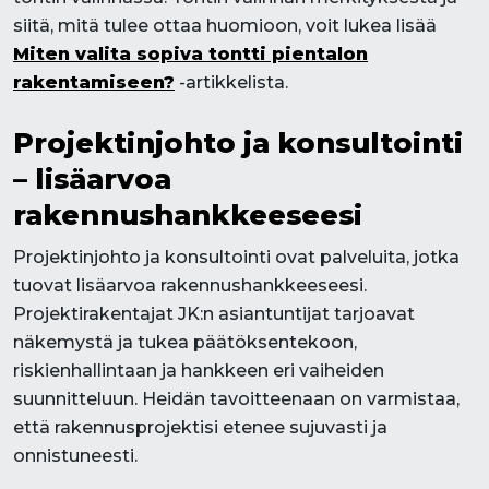
siitä, mitä tulee ottaa huomioon, voit lukea lisää
Miten valita sopiva tontti pientalon
rakentamiseen?
-artikkelista.
Projektinjohto ja konsultointi
– lisäarvoa
rakennushankkeeseesi
Projektinjohto ja konsultointi ovat palveluita, jotka
tuovat lisäarvoa rakennushankkeeseesi.
Projektirakentajat JK:n asiantuntijat tarjoavat
näkemystä ja tukea päätöksentekoon,
riskienhallintaan ja hankkeen eri vaiheiden
suunnitteluun. Heidän tavoitteenaan on varmistaa,
että rakennusprojektisi etenee sujuvasti ja
onnistuneesti.