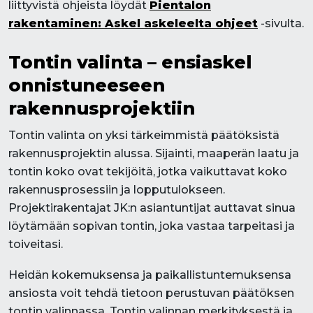
liittyvistä ohjeista löydät
Pientalon
rakentaminen: Askel askeleelta ohjeet
-sivulta.
Tontin valinta – ensiaskel
onnistuneeseen
rakennusprojektiin
Tontin valinta on yksi tärkeimmistä päätöksistä
rakennusprojektin alussa. Sijainti, maaperän laatu ja
tontin koko ovat tekijöitä, jotka vaikuttavat koko
rakennusprosessiin ja lopputulokseen.
Projektirakentajat JK:n asiantuntijat auttavat sinua
löytämään sopivan tontin, joka vastaa tarpeitasi ja
toiveitasi.
Heidän kokemuksensa ja paikallistuntemuksensa
ansiosta voit tehdä tietoon perustuvan päätöksen
tontin valinnassa. Tontin valinnan merkityksestä ja