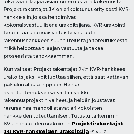
joka vaatii laajaa asiantuntemusta ja kokemusta.
Projektirakentajat JK on erikoistunut erityisesti KVR-
hankkeisiin, joissa he toimivat
kokonaisvastuullisena urakoitsijana. KVR-urakointi
tarkoittaa kokonaisvaltaista vastuuta
rakennushankkeen suunnittelusta ja toteutuksesta,
mikä helpottaa tilaajan vastuuta ja tekee
prosessista tehokkaamman.
Kun valitset Projektirakentajat JK:n KVR-hankkeesi
urakoitsijaksi, voit luottaa siihen, että saat kattavan
palvelun alusta loppuun. Heidän
asiantuntemuksensa kattaa kaikki
rakennusprojektin vaiheet, ja heidän joustavat
resurssinsa mahdollistavat eri kokoisten
hankkeiden toteuttamisen. Tutustu tarkemmin
KVR-hankkeiden urakointiin
Projektirakentajat
JK: KVR-hankkeiden urakoitsija
-sivulla.