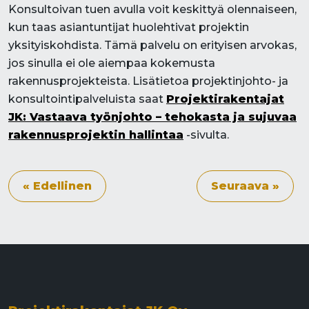
Konsultoivan tuen avulla voit keskittyä olennaiseen,
kun taas asiantuntijat huolehtivat projektin
yksityiskohdista. Tämä palvelu on erityisen arvokas,
jos sinulla ei ole aiempaa kokemusta
rakennusprojekteista. Lisätietoa projektinjohto- ja
konsultointipalveluista saat
Projektirakentajat
JK: Vastaava työnjohto – tehokasta ja sujuvaa
rakennusprojektin hallintaa
-sivulta.
« Edellinen
Seuraava »