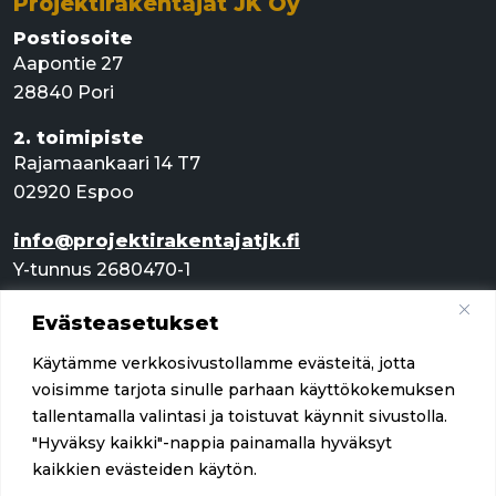
Projektirakentajat JK Oy
Postiosoite
Aapontie 27
28840 Pori
2. toimipiste
Rajamaankaari 14 T7
02920 Espoo
info@projektirakentajatjk.fi
Y-tunnus 2680470-1
Evästeasetukset
Pikalinkit
Käytämme verkkosivustollamme evästeitä, jotta
Palvelut
voisimme tarjota sinulle parhaan käyttökokemuksen
tallentamalla valintasi ja toistuvat käynnit sivustolla.
Referenssit
"Hyväksy kaikki"-nappia painamalla hyväksyt
kaikkien evästeiden käytön.
Yritys