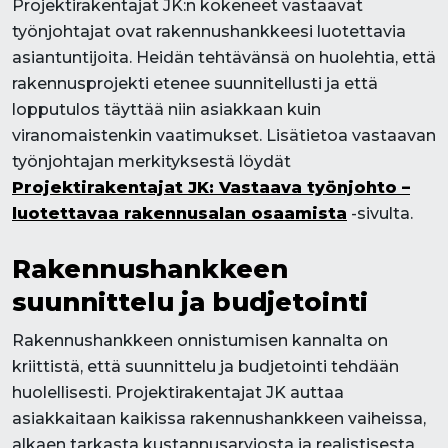
Projektirakentajat JK:n kokeneet vastaavat
työnjohtajat ovat rakennushankkeesi luotettavia
asiantuntijoita. Heidän tehtävänsä on huolehtia, että
rakennusprojekti etenee suunnitellusti ja että
lopputulos täyttää niin asiakkaan kuin
viranomaistenkin vaatimukset. Lisätietoa vastaavan
työnjohtajan merkityksestä löydät
Projektirakentajat JK: Vastaava työnjohto –
luotettavaa rakennusalan osaamista
-sivulta.
Rakennushankkeen
suunnittelu ja budjetointi
Rakennushankkeen onnistumisen kannalta on
kriittistä, että suunnittelu ja budjetointi tehdään
huolellisesti. Projektirakentajat JK auttaa
asiakkaitaan kaikissa rakennushankkeen vaiheissa,
alkaen tarkasta kustannusarviosta ja realistisesta