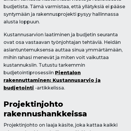
budjetista. Tämä varmistaa, että yllätyksiä ei pääse
syntymään ja rakennusprojekti pysyy hallinnassa
alusta loppuun.
Kustannusarvion laatiminen ja budjetin seuranta
ovat osa vastaavan työnjohtajan tehtäviä. Heidän
asiantuntemuksensa auttaa sinua ymmärtämään,
mihin rahasi menevät ja miten voit vaikuttaa
kustannuksiin. Tutustu tarkemmin
budjetointiprosessiin
Pientalon
rakennuttaminen: Kustannusarvio ja
budjetointi
-artikkelissa.
Projektinjohto
rakennushankkeissa
Projektinjohto on laaja käsite, joka kattaa kaikki