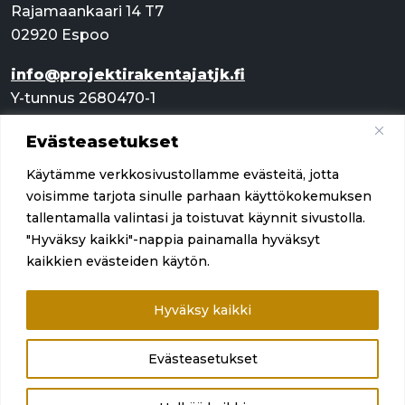
Rajamaankaari 14 T7
02920 Espoo
info@projektirakentajatjk.fi
Y-tunnus 2680470-1
Evästeasetukset
Pikalinkit
Käytämme verkkosivustollamme evästeitä, jotta
Palvelut
voisimme tarjota sinulle parhaan käyttökokemuksen
tallentamalla valintasi ja toistuvat käynnit sivustolla.
Referenssit
"Hyväksy kaikki"-nappia painamalla hyväksyt
kaikkien evästeiden käytön.
Yritys
Ota yhteyttä
Hyväksy kaikki
Evästeasetukset