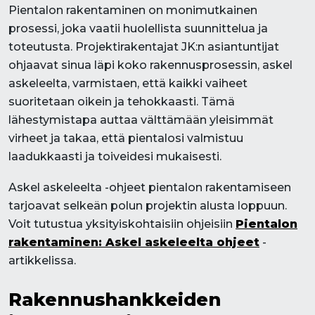
Pientalon rakentaminen on monimutkainen
prosessi, joka vaatii huolellista suunnittelua ja
toteutusta. Projektirakentajat JK:n asiantuntijat
ohjaavat sinua läpi koko rakennusprosessin, askel
askeleelta, varmistaen, että kaikki vaiheet
suoritetaan oikein ja tehokkaasti. Tämä
lähestymistapa auttaa välttämään yleisimmät
virheet ja takaa, että pientalosi valmistuu
laadukkaasti ja toiveidesi mukaisesti.
Askel askeleelta -ohjeet pientalon rakentamiseen
tarjoavat selkeän polun projektin alusta loppuun.
Voit tutustua yksityiskohtaisiin ohjeisiin
Pientalon
rakentaminen: Askel askeleelta ohjeet
-
artikkelissa.
Rakennushankkeiden