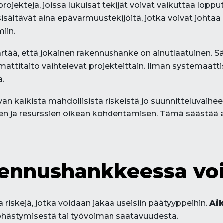
ekteja, joissa lukuisat tekijät voivat vaikuttaa loppu
isältävät aina epävarmuustekijöitä, jotka voivat johtaa
iin.
tää, että jokainen rakennushanke on ainutlaatuinen. S
ttitaito vaihtelevat projekteittain. Ilman systemaattis
a.
an kaikista mahdollisista riskeistä jo suunnitteluvaihee
 ja resurssien oikean kohdentamisen. Tämä säästää aika
kennushankkeessa voi
riskejä, jotka voidaan jakaa useisiin päätyyppeihin.
Aik
öhästymisestä tai työvoiman saatavuudesta.