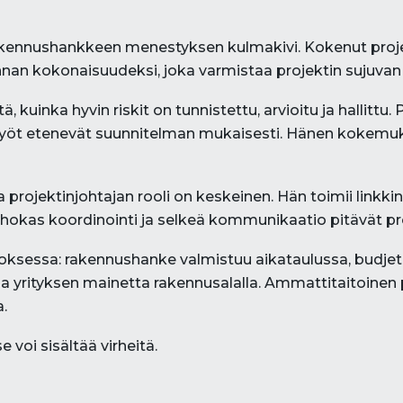
kennushankkeen menestyksen kulmakivi. Kokenut projek
innan kokonaisuudeksi, joka varmistaa projektin sujuvan
ä, kuinka hyvin riskit on tunnistettu, arvioitu ja hallittu
ä työt etenevät suunnitelman mukaisesti. Hänen kokem
 projektinjohtajan rooli on keskeinen. Hän toimii linkkin
ehokas koordinointi ja selkeä kommunikaatio pitävät proje
loksessa: rakennushanke valmistuu aikataulussa, budjet
a yrityksen mainetta rakennusalalla. Ammattitaitoinen p
.
e voi sisältää virheitä.