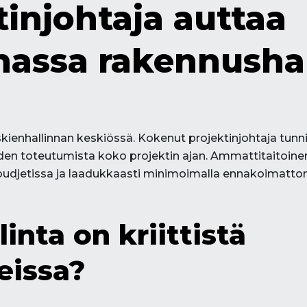
tinjohtaja auttaa
nnassa rakennush
ienhallinnan keskiössä. Kokenut projektinjohtaja tunnis
niiden toteutumista koko projektin ajan. Ammattitaitoine
 budjetissa ja laadukkaasti minimoimalla ennakoimatt
linta on kriittistä
eissa?