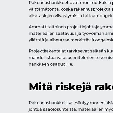
Rakennushankkeet ovat monimutkaisia proj
välttämätöntä, koska rakennusprojektit s
aikataulujen viivästymisiin tai laatuongelm
Ammattitaitoinen projektinjohtaja ymmär
materiaalien saatavuus ja työvoiman amma
yllättää ja aiheuttaa merkittäviä ongelmi
Projektirakentajat tarvitsevat selkeän kuv
mahdollistaa varasuunnitelmien tekemisen
hankkeen osapuolille.
Mitä riskejä ra
Rakennushankkeissa esiintyy monenlaisia 
johtua sääolosuhteista, materiaalien my