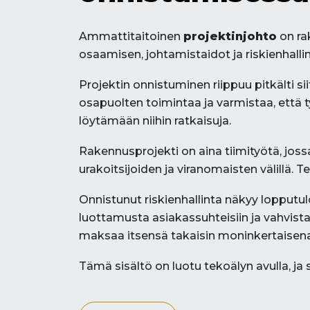
Ammattitaitoinen
projektinjohto
on ra
osaamisen, johtamistaidot ja riskienhall
Projektin onnistuminen riippuu pitkälti siit
osapuolten toimintaa ja varmistaa, ett
löytämään niihin ratkaisuja.
Rakennusprojekti on aina tiimityötä, jossa
urakoitsijoiden ja viranomaisten välillä. T
Onnistunut riskienhallinta näkyy lopputu
luottamusta asiakassuhteisiin ja vahvista
maksaa itsensä takaisin moninkertaisena
Tämä sisältö on luotu tekoälyn avulla, ja s