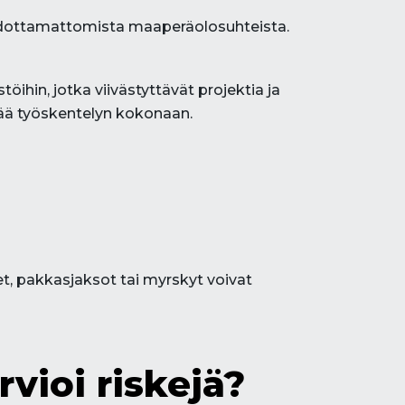
i odottamattomista maaperäolosuhteista.
öihin, jotka viivästyttävät projektia ja
tää työskentelyn kokonaan.
et, pakkasjaksot tai myrskyt voivat
rvioi riskejä?