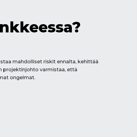
ankkeessa?
taa mahdolliset riskit ennalta, kehittää
n projektinjohto varmistaa, että
omat ongelmat.