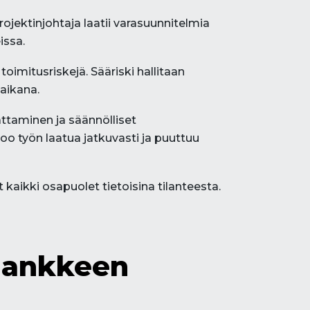
rojektinjohtaja laatii varasuunnitelmia
issa.
oimitusriskejä. Sääriski hallitaan
 aikana.
attaminen ja säännölliset
oo työn laatua jatkuvasti ja puuttuu
kaikki osapuolet tietoisina tilanteesta.
hankkeen