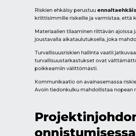
Riskien ehkäisy perustuu
ennaltaehkäis
kriittisimmille riskeille ja varmistaa, et
Materiaalien tilaaminen riittävän ajoissa 
joustavalla aikataulutuksella, joka mahdo
Turvallisuusriskien hallinta vaatii jatku
turvallisuustarkastukset ovat välttämätt
poikkeamiin välittömästi.
Kommunikaatio on avainasemassa riskienhal
Avoin tiedonkulku mahdollistaa nopean r
Projektinjohdo
onnistumisessa