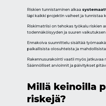
Riskien tunnistaminen alkaa
systemaatti
läpi kaikki projektin vaiheet ja tunnista
Riskimatriisi on tehokas työkalu riskien a
todennäköisyyden ja suuren vaikutuksen o
Ennakoiva suunnittelu sisältää työmaakäy
paikallisista olosuhteista ja mahdollisist
Rakennusurakointi vaatii myös jatkuvaa ri
Säännölliset arvioinnit ja päivitykset pitä
Millä keinoilla 
riskejä?