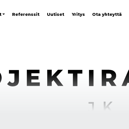
t
Referenssit
Uutiset
Yritys
Ota yhteyttä