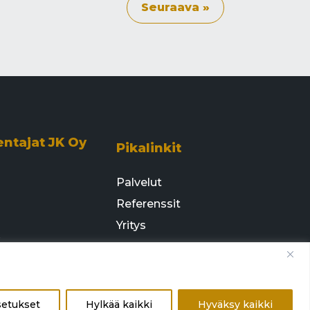
Seuraava »
entajat JK Oy
Pikalinkit
Palvelut
Referenssit
Yritys
e
Ota yhteyttä
 14 T7
irakentajatjk.fi
setukset
Hylkää kaikki
Hyväksy kaikki