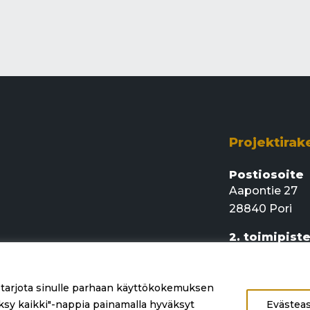
Projektirak
Postiosoite
Aapontie 27
28840 Pori
2. toimipist
Rajamaankaari
02920 Espoo
 tarjota sinulle parhaan käyttökokemuksen
info@projekt
väksy kaikki"-nappia painamalla hyväksyt
Evästea