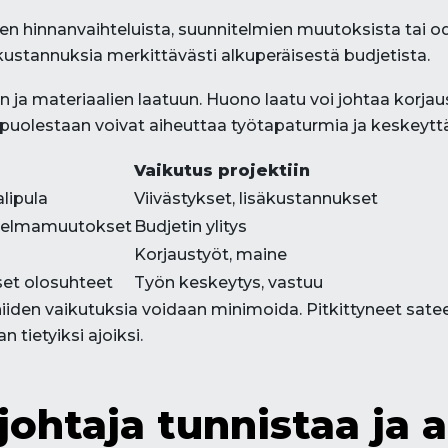
lien hinnanvaihteluista, suunnitelmien muutoksista ta
stannuksia merkittävästi alkuperäisestä budjetista.
n ja materiaalien laatuun. Huono laatu voi johtaa korjaust
t puolestaan voivat aiheuttaa työtapaturmia ja keskeyt
Vaikutus projektiin
lipula
Viivästykset, lisäkustannukset
itelmamuutokset
Budjetin ylitys
Korjaustyöt, maine
set olosuhteet
Työn keskeytys, vastuu
 niiden vaikutuksia voidaan minimoida. Pitkittyneet sate
tietyiksi ajoiksi.
ohtaja tunnistaa ja a