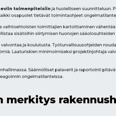
eviin toimenpiteisiin
ja huolelliseen suunnitteluun. P
tä kaikki osapuolet tietävät toimintaohjeet ongelmatilante
ja vaihtoehtoisten toimittajien kartoittaminen vähentää t
llistaa sisätöihin siirtymisen huonojen sääolosuhteiden
vaa valvontaa ja koulutusta. Työturvallisuusohjeiden noud
ömiä. Laaturiskien minimoimiseksi projektinjohtaja valv
linnassa. Säännölliset palaverit ja raportointi pitävät 
eagoinnin ongelmatilanteissa.
n merkitys rakennus