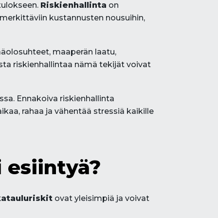
tulokseen.
Riskienhallinta
on
 merkittäviin kustannusten nousuihin,
ääolosuhteet, maaperän laatu,
ta riskienhallintaa nämä tekijät voivat
ssa. Ennakoiva riskienhallinta
a, rahaa ja vähentää stressiä kaikille
 esiintyä?
atauluriskit
ovat yleisimpiä ja voivat