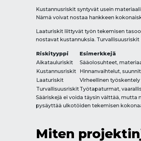
Kustannusriskit syntyvät usein materiaa
Nämä voivat nostaa hankkeen kokonaisku
Laaturiskit liittyvät työn tekemisen tasoo
nostavat kustannuksia. Turvallisuusriski
Riskityyppi
Esimerkkejä
Aikatauluriskit
Sääolosuhteet, materiaa
Kustannusriskit
Hinnanvaihtelut, suunn
Laaturiskit
Virheellinen työskentely
Turvallisuusriskit
Työtapaturmat, vaaralli
Sääriskejä ei voida täysin välttää, mutta
pysäyttää ulkotöiden tekemisen kokonaan 
Miten projektinj