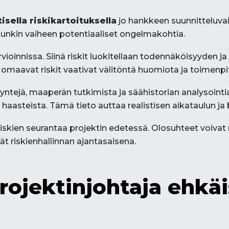
sella riskikartoituksella
jo hankkeen suunnitteluvai
a kunkin vaiheen potentiaaliset ongelmakohtia.
rvioinnissa. Siinä riskit luokitellaan todennäköisyyden 
maavat riskit vaativat välitöntä huomiota ja toimenpit
ntejä, maaperän tutkimista ja säähistorian analysointia
a haasteista. Tämä tieto auttaa realistisen aikataulun ja
skien seurantaa projektin edetessä. Olosuhteet voivat m
vät riskienhallinnan ajantasaisena.
projektinjohtaja ehkäi