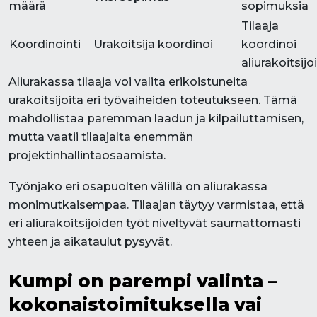
määrä
sopimuksia
Tilaaja
Koordinointi
Urakoitsija koordinoi
koordinoi
aliurakoitsijo
Aliurakassa tilaaja voi valita erikoistuneita
urakoitsijoita eri työvaiheiden toteutukseen. Tämä
mahdollistaa paremman laadun ja kilpailuttamisen,
mutta vaatii tilaajalta enemmän
projektinhallintaosaamista.
Työnjako eri osapuolten välillä on aliurakassa
monimutkaisempaa. Tilaajan täytyy varmistaa, että
eri aliurakoitsijoiden työt niveltyvät saumattomasti
yhteen ja aikataulut pysyvät.
Kumpi on parempi valinta –
kokonaistoimituksella vai