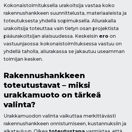
Kokonaistoimituksella urakoitsija vastaa koko
rakennushankkeen suunnittelusta, materiaaleista ja
toteutuksesta yhdellä sopimuksella. Aliurakalla
urakoitsija toteuttaa vain tietyn osan projektista
pääurakoitsijan alaisuudessa. Keskeisin
ero
on
vastuunjaossa: kokonaistoimituksessa vastuu on
yhdellä taholla, aliurakassa se jakautuu useamman
toimijan kesken.
Rakennushankkeen
toteutustavat – miksi
urakkamuoto on tärkeä
valinta?
Urakkamuodon valinta vaikuttaa merkittävästi
rakennushankkeen onnistumiseen, kustannuksiin ja
aikatauluun. Oikea
toteutustapa
varmistaa, että