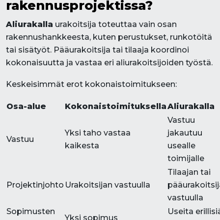
rakennusprojektissa?
Aliurakalla
urakoitsija toteuttaa vain osan
rakennushankkeesta, kuten perustukset, runkotöitä
tai sisätyöt. Pääurakoitsija tai tilaaja koordinoi
kokonaisuutta ja vastaa eri aliurakoitsijoiden työstä.
Keskeisimmät erot kokonaistoimitukseen:
Osa-alue
Kokonaistoimituksella
Aliurakalla
Vastuu
Yksi taho vastaa
jakautuu
Vastuu
kaikesta
usealle
toimijalle
Tilaajan tai
Projektinjohto
Urakoitsijan vastuulla
pääurakoitsi
vastuulla
Sopimusten
Useita erillisi
Yksi sopimus