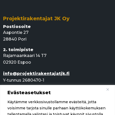
Projektirakentajat JK Oy
Postiosoite
Aapontie 27
28840 Pori
2. toimipiste
Rajamaankaari 14 T7
02920 Espoo
info@projektirakentajatjk.fi
Y-tunnus 2680470-1
Evästeasetukset
Pikalinkit
Käytämme verkkosivustollamme evästeitä, jotta
Palvelut
voisimme tarjota sinulle parhaan käyttökokemuksen
tallentamalla valintasi ja toistuvat käynnit sivustolla.