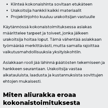
Kiinteä kokonaishinta sovitaan etukäteen
Urakoitsija hankkii kaikki materiaalit
Projektinjohto kuuluu urakoitsijan vastuulle
Käytännössä kokonaistoimituksessa asiakas
määrittelee tarpeet ja toiveet, jonka jälkeen
urakoitsija hoitaa loput. Tämä vähentää asiakkaan
työmäärää merkittävästi, mutta samalla rajoittaa
vaikutusmahdollisuuksia yksityiskohtiin.
Asiakkaan rooli jää lähinnä päätösten tekemiseen ja
hankkeen seurantaan. Urakoitsija vastaa
aikatauluista, laadusta ja kustannuksista sovittujen
ehtojen mukaisesti.
Miten aliurakka eroaa
kokonaistoimituksesta