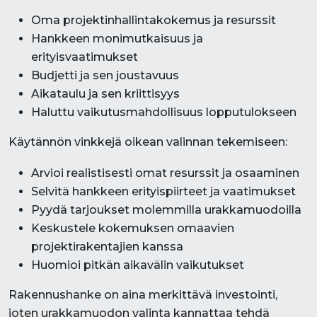
Oma projektinhallintakokemus ja resurssit
Hankkeen monimutkaisuus ja
erityisvaatimukset
Budjetti ja sen joustavuus
Aikataulu ja sen kriittisyys
Haluttu vaikutusmahdollisuus lopputulokseen
Käytännön vinkkejä oikean valinnan tekemiseen:
Arvioi realistisesti omat resurssit ja osaaminen
Selvitä hankkeen erityispiirteet ja vaatimukset
Pyydä tarjoukset molemmilla urakkamuodoilla
Keskustele kokemuksen omaavien
projektirakentajien kanssa
Huomioi pitkän aikavälin vaikutukset
Rakennushanke on aina merkittävä investointi,
joten urakkamuodon valinta kannattaa tehdä