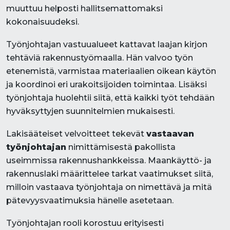
muuttuu helposti hallitsemattomaksi
kokonaisuudeksi.
Työnjohtajan vastuualueet kattavat laajan kirjon
tehtäviä rakennustyömaalla. Hän valvoo työn
etenemistä, varmistaa materiaalien oikean käytön
ja koordinoi eri urakoitsijoiden toimintaa. Lisäksi
työnjohtaja huolehtii siitä, että kaikki työt tehdään
hyväksyttyjen suunnitelmien mukaisesti.
Lakisääteiset velvoitteet tekevät
vastaavan
työnjohtajan
nimittämisestä pakollista
useimmissa rakennushankkeissa. Maankäyttö- ja
rakennuslaki määrittelee tarkat vaatimukset siitä,
milloin vastaava työnjohtaja on nimettävä ja mitä
pätevyysvaatimuksia hänelle asetetaan.
Työnjohtajan rooli korostuu erityisesti