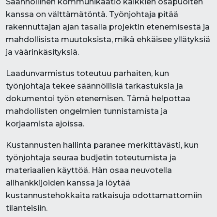
Säännöllinen kommunikaatio kaikkien osapuolten
kanssa on välttämätöntä. Työnjohtaja pitää
rakennuttajan ajan tasalla projektin etenemisestä ja
mahdollisista muutoksista, mikä ehkäisee yllätyksiä
ja väärinkäsityksiä.
Laadunvarmistus toteutuu parhaiten, kun
työnjohtaja tekee säännöllisiä tarkastuksia ja
dokumentoi työn etenemisen. Tämä helpottaa
mahdollisten ongelmien tunnistamista ja
korjaamista ajoissa.
Kustannusten hallinta paranee merkittävästi, kun
työnjohtaja seuraa budjetin toteutumista ja
materiaalien käyttöä. Hän osaa neuvotella
alihankkijoiden kanssa ja löytää
kustannustehokkaita ratkaisuja odottamattomiin
tilanteisiin.