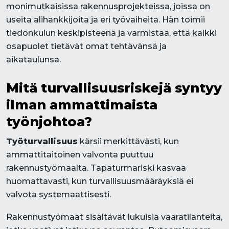
monimutkaisissa rakennusprojekteissa, joissa on
useita alihankkijoita ja eri työvaiheita. Hän toimii
tiedonkulun keskipisteenä ja varmistaa, että kaikki
osapuolet tietävät omat tehtävänsä ja
aikataulunsa.
Mitä turvallisuusriskejä syntyy
ilman ammattimaista
työnjohtoa?
Työturvallisuus
kärsii merkittävästi, kun
ammattitaitoinen valvonta puuttuu
rakennustyömaalta. Tapaturmariski kasvaa
huomattavasti, kun turvallisuusmääräyksiä ei
valvota systemaattisesti.
Rakennustyömaat sisältävät lukuisia vaaratilanteita,