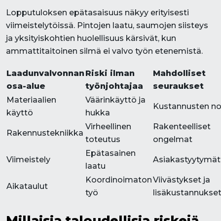
Lopputuloksen epätasaisuus näkyy erityisesti
viimeistelytöissä. Pintojen laatu, saumojen siisteys
ja yksityiskohtien huolellisuus kärsivät, kun
ammattitaitoinen silmä ei valvo työn etenemistä.
Laadunvalvonnan
Riski ilman
Mahdolliset
osa-alue
työnjohtajaa
seuraukset
Materiaalien
Väärinkäyttö ja
Kustannusten n
käyttö
hukka
Virheellinen
Rakenteelliset
Rakennustekniikka
toteutus
ongelmat
Epätasainen
Viimeistely
Asiakastyytymä
laatu
Koordinoimaton
Viivästykset ja
Aikataulut
työ
lisäkustannukse
Millaisia taloudellisia riskejä