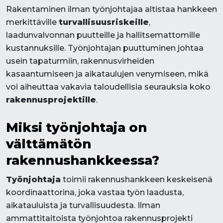
Rakentaminen ilman työnjohtajaa altistaa hankkeen
merkittäville
turvallisuusriskeille
,
laadunvalvonnan puutteille ja hallitsemattomille
kustannuksille. Työnjohtajan puuttuminen johtaa
usein tapaturmiin, rakennusvirheiden
kasaantumiseen ja aikataulujen venymiseen, mikä
voi aiheuttaa vakavia taloudellisia seurauksia koko
rakennusprojektille
.
Miksi työnjohtaja on
välttämätön
rakennushankkeessa?
Työnjohtaja
toimii rakennushankkeen keskeisenä
koordinaattorina, joka vastaa työn laadusta,
aikatauluista ja turvallisuudesta. Ilman
ammattitaitoista työnjohtoa rakennusprojekti