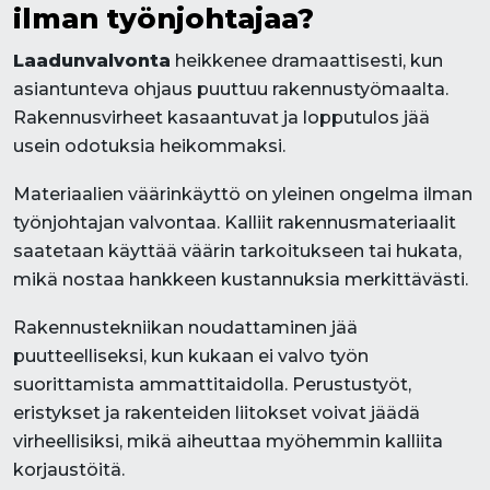
ilman työnjohtajaa?
Laadunvalvonta
heikkenee dramaattisesti, kun
asiantunteva ohjaus puuttuu rakennustyömaalta.
Rakennusvirheet kasaantuvat ja lopputulos jää
usein odotuksia heikommaksi.
Materiaalien väärinkäyttö on yleinen ongelma ilman
työnjohtajan valvontaa. Kalliit rakennusmateriaalit
saatetaan käyttää väärin tarkoitukseen tai hukata,
mikä nostaa hankkeen kustannuksia merkittävästi.
Rakennustekniikan noudattaminen jää
puutteelliseksi, kun kukaan ei valvo työn
suorittamista ammattitaidolla. Perustustyöt,
eristykset ja rakenteiden liitokset voivat jäädä
virheellisiksi, mikä aiheuttaa myöhemmin kalliita
korjaustöitä.