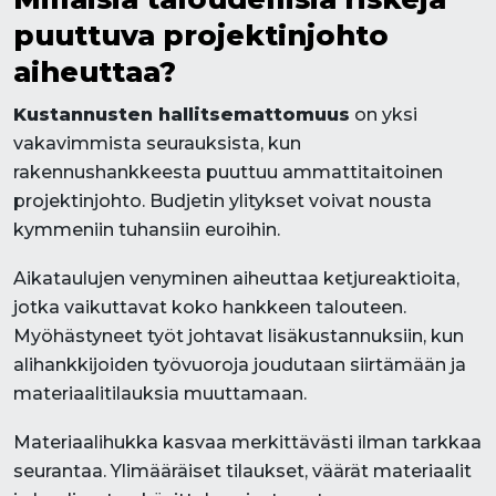
puuttuva projektinjohto
aiheuttaa?
Kustannusten hallitsemattomuus
on yksi
vakavimmista seurauksista, kun
rakennushankkeesta puuttuu ammattitaitoinen
projektinjohto. Budjetin ylitykset voivat nousta
kymmeniin tuhansiin euroihin.
Aikataulujen venyminen aiheuttaa ketjureaktioita,
jotka vaikuttavat koko hankkeen talouteen.
Myöhästyneet työt johtavat lisäkustannuksiin, kun
alihankkijoiden työvuoroja joudutaan siirtämään ja
materiaalitilauksia muuttamaan.
Materiaalihukka kasvaa merkittävästi ilman tarkkaa
seurantaa. Ylimääräiset tilaukset, väärät materiaalit