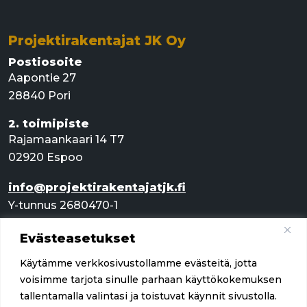
Projektirakentajat JK Oy
Postiosoite
Aapontie 27
28840 Pori
2. toimipiste
Rajamaankaari 14 T7
02920 Espoo
info@projektirakentajatjk.fi
Y-tunnus 2680470-1
Evästeasetukset
Pikalinkit
Käytämme verkkosivustollamme evästeitä, jotta
Palvelut
voisimme tarjota sinulle parhaan käyttökokemuksen
tallentamalla valintasi ja toistuvat käynnit sivustolla.
Referenssit