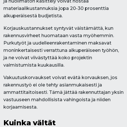
ja huolimaton käsittely voivat nostaa
materiaalikustannuksia jopa 20-30 prosenttia
alkuperäisestä budjetista.
Korjauskustannukset syntyvät väistämättä, kun
rakennusvirheet huomataan vasta myöhemmin.
Purkutyöt ja uudelleenrakentaminen maksavat
moninkertaisesti verrattuna alkuperäiseen työhön,
ja ne voivat viivästyttää koko projektin
valmistumista kuukausilla.
Vakuutuskorvaukset voivat evätä korvauksen, jos
rakennustyö ei ole tehty asianmukaisesti ja
ammattitaitoisesti. Tämä jättää rakennuttajan yksin
vastuuseen mahdollisista vahingoista ja niiden
korjaamisesta.
Kuinka vältät