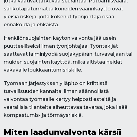
jotka vaativat jatkuvaa seurantaa. Putoamisvaara,
sähkötapaturmat ja koneiden väärinkäyttö ovat
yleisiä riskejä, joita kokenut työnjohtaja osaa
ennakoida ja ehkäistä.
Henkilönsuojainten käytön valvonta jää usein
puutteelliseksi ilman työnjohtajaa. Työntekijät
saattavat laiminlyödä suojakypärän, turvavaljaan tai
muiden suojainten käyttöä, mikä altistaa heidät
vakavalle loukkaantumisriskille.
Työmaan järjestyksen ylläpito on kriittistä
turvallisuuden kannalta. Ilman säännöllistä
valvontaa työmaalle kertyy helposti esteitä ja
vaarallisia tilanteita aiheuttavaa tavaraa, joka lisää
kompastumis- ja törmäysriskiä.
Miten laadunvalvonta kärsii