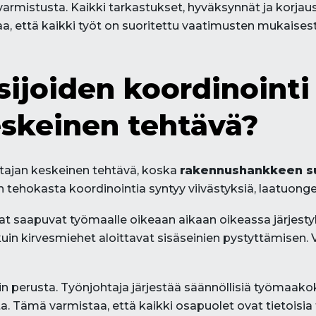
mistusta. Kaikki tarkastukset, hyväksynnät ja korjaust
a, että kaikki työt on suoritettu vaatimusten mukaisest
tsijoiden koordinointi
eskeinen tehtävä?
ohtajan keskeinen tehtävä, koska
rakennushankkeen s
n tehokasta koordinointia syntyy viivästyksiä, laatuong
kijat saapuvat työmaalle oikeaan aikaan oikeassa järjes
 kirvesmiehet aloittavat sisäseinien pystyttämisen. Vä
perusta. Työnjohtaja järjestää säännöllisiä työmaakoka
ta. Tämä varmistaa, että kaikki osapuolet ovat tietoisia 