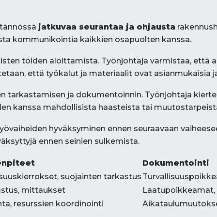
äytännössä
jatkuvaa seurantaa ja ohjausta
rakennusha
ivista kommunikointia kaikkien osapuolten kanssa.
en töiden aloittamista. Työnjohtaja varmistaa, että aliur
etaan, että työkalut ja materiaalit ovat asianmukaisia j
den tarkastamisen ja dokumentoinnin. Työnjohtaja kiert
iden kanssa mahdollisista haasteista tai muutostarpeist
työvaiheiden hyväksyminen ennen seuraavaan vaiheeseen 
väksyttyjä ennen seinien sulkemista.
enpiteet
Dokumentointi
lisuuskierrokset, suojainten tarkastus
Turvallisuuspoikk
stus, mittaukset
Laatupoikkeamat,
ta, resurssien koordinointi
Aikataulumuutokset