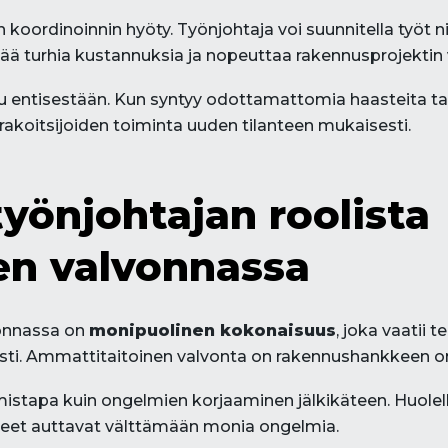
oordinoinnin hyöty. Työnjohtaja voi suunnitella työt niin,
ä turhia kustannuksia ja nopeuttaa rakennusprojektin 
u entisestään. Kun syntyy odottamattomia haasteita ta
rakoitsijoiden toiminta uuden tilanteen mukaisesti.
työnjohtajan roolista
den valvonnassa
vonnassa on
monipuolinen kokonaisuus
, joka vaatii 
esti. Ammattitaitoinen valvonta on rakennushankkeen on
tapa kuin ongelmien korjaaminen jälkikäteen. Huolellin
jeet auttavat välttämään monia ongelmia.