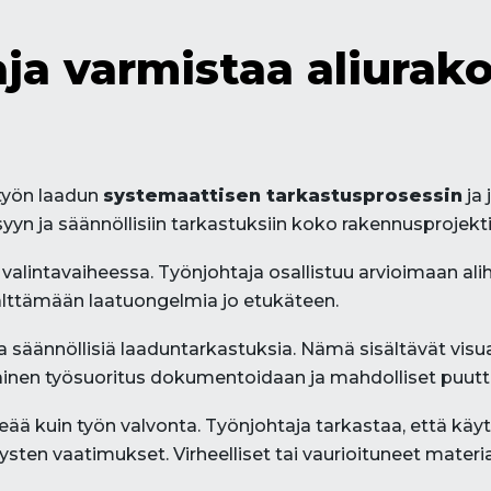
ja varmistaa aliurako
 työn laadun
systemaattisen tarkastusprosessin
ja 
n ja säännöllisiin tarkastuksiin koko rakennusprojekti
valintavaiheessa. Työnjohtaja osallistuu arvioimaan alih
älttämään laatuongelmia jo etukäteen.
 säännöllisiä laaduntarkastuksia. Nämä sisältävät visuaa
kainen työsuoritus dokumentoidaan ja mahdolliset puutte
eää kuin työn valvonta. Työnjohtaja tarkastaa, että käy
ten vaatimukset. Virheelliset tai vaurioituneet materiaa