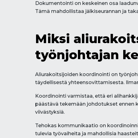
Dokumentointi on keskeinen osa laadunvar
Tämä mahdollistaa jälkiseurannan ja taka
Miksi aliurakoi
työnjohtajan k
Aliurakoitsijoiden koordinointi on työnj
täydellisestä yhteensovittamisesta. Ilma
Koordinointi varmistaa, että eri alihank
päästävä tekemään johdotukset ennen kuin
viivästyksiä.
Tehokas kommunikaatio on koordinoinnin 
tulevia työvaiheita ja mahdollisia haastei