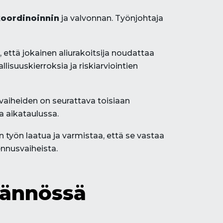
oordinoinnin
ja valvonnan. Työnjohtaja
 että jokainen aliurakoitsija noudattaa
lisuuskierroksia ja riskiarviointien
vaiheiden on seurattava toisiaan
a aikataulussa.
 työn laatua ja varmistaa, että se vastaa
nnusvaiheista.
tännössä