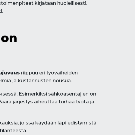
oimenpiteet kirjataan huolellisesti.
i.
 on
ujuvuus
riippuu eri työvaiheiden
elmia ja kustannusten nousua.
tyksessä. Esimerkiksi sähköasentajien on
ärä järjestys aiheuttaa turhaa työtä ja
uksia, joissa käydään läpi edistymistä,
tilanteesta.