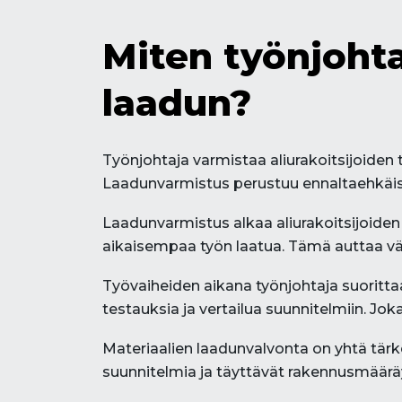
Miten työnjohta
laadun?
Työnjohtaja varmistaa aliurakoitsijoiden
Laadunvarmistus perustuu ennaltaehkäisyy
Laadunvarmistus alkaa aliurakoitsijoiden 
aikaisempaa työn laatua. Tämä auttaa v
Työvaiheiden aikana työnjohtaja suorittaa
testauksia ja vertailua suunnitelmiin. Jo
Materiaalien laadunvalvonta on yhtä tärk
suunnitelmia ja täyttävät rakennusmääräys