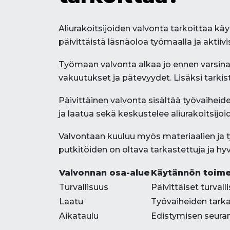
Aliurakoitsijoiden valvonta tarkoittaa k
päivittäistä läsnäoloa työmaalla ja akti
Työmaan valvonta alkaa jo ennen varsinaist
vakuutukset ja pätevyydet. Lisäksi tarkist
Päivittäinen valvonta sisältää työvaihei
ja laatua sekä keskustelee aliurakoitsijo
Valvontaan kuuluu myös materiaalien ja 
putkitöiden on oltava tarkastettuja ja hy
Valvonnan osa-alue
Käytännön toim
Turvallisuus
Päivittäiset turval
Laatu
Työvaiheiden tarka
Aikataulu
Edistymisen seuran