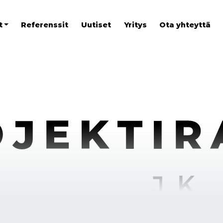
t
Referenssit
Uutiset
Yritys
Ota yhteyttä