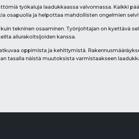
ttömiä työkaluja laadukkaassa valvonnassa. Kaikki pää
kkia osapuolia ja helpottaa mahdollisten ongelmien selvi
kuin tekninen osaaminen. Työnjohtajan on kyettävä sel
ilta aliurakoitsijoiden kanssa.
jatkuvaa oppimista ja kehittymistä. Rakennusmääräykset,
 ajan tasalla näistä muutoksista varmistaakseen laaduk