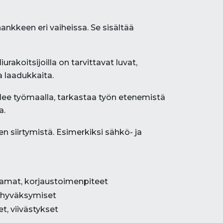
nkkeen eri vaiheissa. Se sisältää
akoitsijoilla on tarvittavat luvat,
a laadukkaita.
elee työmaalla, tarkastaa työn etenemistä
a.
siirtymistä. Esimerkiksi sähkö- ja
eamat, korjaustoimenpiteet
 hyväksymiset
, viivästykset