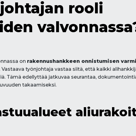
johtajan rooli
joiden valvonnassa
vonnassa on
rakennushankkeen onnistumisen varm
Vastaava työnjohtaja vastaa siitä, että kaikki alihankkij
siä. Tämä edellyttää jatkuvaa seurantaa, dokumentoint
juvuuden takaamiseksi.
stuualueet aliurakoit