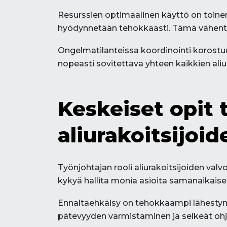
Resurssien optimaalinen käyttö on toinen k
hyödynnetään tehokkaasti. Tämä vähentä
Ongelmatilanteissa koordinointi korostu
nopeasti sovitettava yhteen kaikkien aliu
Keskeiset opit 
aliurakoitsijoi
Työnjohtajan rooli aliurakoitsijoiden val
kykyä hallita monia asioita samanaikais
Ennaltaehkäisy on tehokkaampi lähestymis
pätevyyden varmistaminen ja selkeät oh