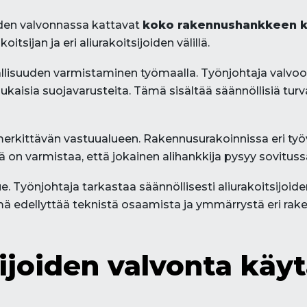
iden valvonnassa kattavat
koko rakennushankkeen k
itsijan ja eri aliurakoitsijoiden välillä.
allisuuden varmistaminen työmaalla. Työnjohtaja valvoo,
aisia suojavarusteita. Tämä sisältää säännöllisiä turval
erkittävän vastuualueen. Rakennusurakoinnissa eri työ
 on varmistaa, että jokainen alihankkija pysyy sovituss
Työnjohtaja tarkastaa säännöllisesti aliurakoitsijoiden
ä edellyttää teknistä osaamista ja ymmärrystä eri rake
sijoiden valvonta käy