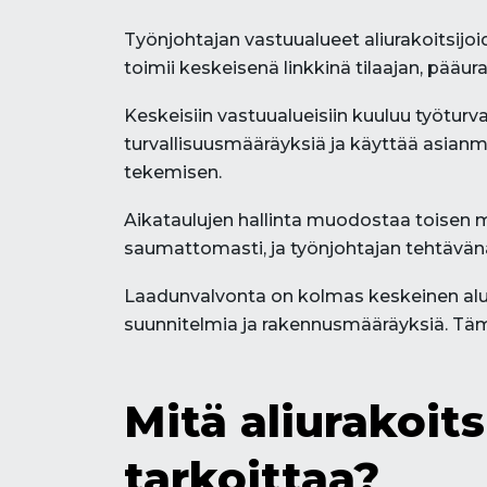
Työnjohtajan vastuualueet aliurakoitsijo
toimii keskeisenä linkkinä tilaajan, pääurako
Keskeisiin vastuualueisiin kuuluu työturv
turvallisuusmääräyksiä ja käyttää asianmuk
tekemisen.
Aikataulujen hallinta muodostaa toisen m
saumattomasti, ja työnjohtajan tehtävänä
Laadunvalvonta on kolmas keskeinen alue. 
suunnitelmia ja rakennusmääräyksiä. Täm
Mitä aliurakoit
tarkoittaa?