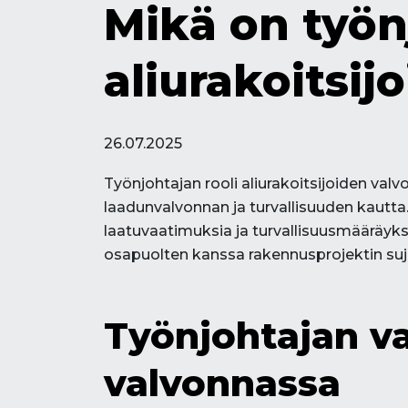
Mikä on työn
aliurakoitsi
26.07.2025
Työnjohtajan rooli aliurakoitsijoiden val
laadunvalvonnan ja turvallisuuden kautta. 
laatuvaatimuksia ja turvallisuusmääräyk
osapuolten kanssa rakennusprojektin su
Työnjohtajan va
valvonnassa