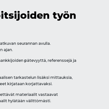
itsijoiden työn
jatkuvan seurannan avulla.
n ajan.
ankkijoiden pätevyyttä, referenssejä ja
lisen tarkastelun lisäksi mittauksia,
et kirjataan korjattavaksi.
tettävät materiaalit vastaavat
lit hylätään välittömästi.