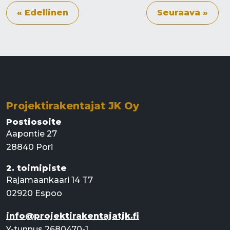
« Edellinen
Seuraava »
Projektirakentajat JK Oy
Postiosoite
Aapontie 27
28840 Pori
2. toimipiste
Rajamaankaari 14 T7
02920 Espoo
info@projektirakentajatjk.fi
Y-tunnus 2680470-1