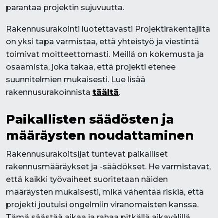
parantaa projektin sujuvuutta.
Rakennusurakointi luotettavasti Projektirakentajilta
on yksi tapa varmistaa, että yhteistyö ja viestintä
toimivat moitteettomasti. Meillä on kokemusta ja
osaamista, joka takaa, että projekti etenee
suunnitelmien mukaisesti. Lue lisää
rakennusurakoinnista
täältä
.
Paikallisten säädösten ja
määräysten noudattaminen
Rakennusurakoitsijat tuntevat paikalliset
rakennusmääräykset ja -säädökset. He varmistavat,
että kaikki työvaiheet suoritetaan näiden
määräysten mukaisesti, mikä vähentää riskiä, että
projekti joutuisi ongelmiin viranomaisten kanssa.
Tämä säästää aikaa ja rahaa pitkällä aikavälillä.