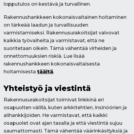
lopputulos on kestävä ja turvallinen.
Rakennushankkeen kokonaisvaltainen hoitaminen
on tärkeää laadun ja turvallisuuden
varmistamiseksi. Rakennusurakoitsijat valvovat
kaikkia työvaiheita ja varmistavat, että ne
suoritetaan oikein. Tämä vähentää virheiden ja
onnettomuuksien riskiä. Lue lisää
rakennushankkeen kokonaisvaltaisesta
hoitamisesta
täältä
.
Yhteistyö ja viestintä
Rakennusurakoitsijat toimivat linkkinä eri
osapuolten välillä, kuten arkkitehtien, insinöörien ja
alihankkijoiden. He varmistavat, että kaikki
osapuolet ovat ajan tasalla ja että viestintä sujuu
saumattomasti. Tämä vähentää väärinkäsityksiä ja