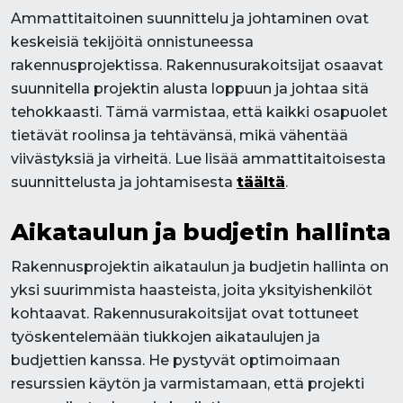
Ammattitaitoinen suunnittelu ja johtaminen ovat
keskeisiä tekijöitä onnistuneessa
rakennusprojektissa. Rakennusurakoitsijat osaavat
suunnitella projektin alusta loppuun ja johtaa sitä
tehokkaasti. Tämä varmistaa, että kaikki osapuolet
tietävät roolinsa ja tehtävänsä, mikä vähentää
viivästyksiä ja virheitä. Lue lisää ammattitaitoisesta
suunnittelusta ja johtamisesta
täältä
.
Aikataulun ja budjetin hallinta
Rakennusprojektin aikataulun ja budjetin hallinta on
yksi suurimmista haasteista, joita yksityishenkilöt
kohtaavat. Rakennusurakoitsijat ovat tottuneet
työskentelemään tiukkojen aikataulujen ja
budjettien kanssa. He pystyvät optimoimaan
resurssien käytön ja varmistamaan, että projekti