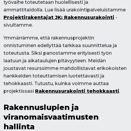
työvaihe toteutetaan huolellisesti ja
ammattitaidolla. Lue lisää urakointipalveluistamme
Projektirakentajat JK: Rakennusurakointi
-
sivultamme.
Ymmärrämme, että rakennusprojektin
onnistuminen edellyttää tarkkaa suunnittelua ja
toteutusta. Siksi panostamme erityisesti työn
laatuun ja aikataulujen pitävyyteen. Meidän
joustavat resurssimme mahdollistavat erikokoisten
hankkeiden toteuttamisen luotettavasti ja
tehokkaasti. Tutustu, kuinka voimme auttaa
projektissasi
Rakennusurakointi tehokkaasti
.
Rakennuslupien ja
viranomaisvaatimusten
hallinta