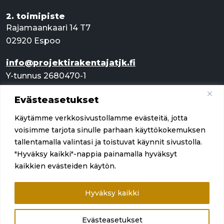
2. toimipiste
Rajamaankaari 14 T7
02920 Espoo
info@projektirakentajatjk.fi
Y-tunnus 2680470-1
Evästeasetukset
Pikalinkit
Käytämme verkkosivustollamme evästeitä, jotta
Palvelut
voisimme tarjota sinulle parhaan käyttökokemuksen
tallentamalla valintasi ja toistuvat käynnit sivustolla.
Referenssit
"Hyväksy kaikki"-nappia painamalla hyväksyt
kaikkien evästeiden käytön.
Yritys
Ota yhteyttä
Hyväksy kaikki
Evästeasetukset