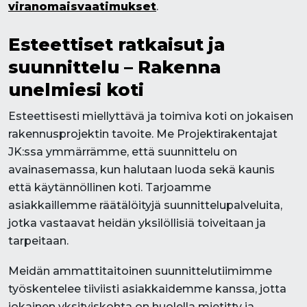
viranomaisvaatimukset
.
Esteettiset ratkaisut ja
suunnittelu – Rakenna
unelmiesi koti
Esteettisesti miellyttävä ja toimiva koti on jokaisen
rakennusprojektin tavoite. Me Projektirakentajat
JK:ssa ymmärrämme, että suunnittelu on
avainasemassa, kun halutaan luoda sekä kaunis
että käytännöllinen koti. Tarjoamme
asiakkaillemme räätälöityjä suunnittelupalveluita,
jotka vastaavat heidän yksilöllisiä toiveitaan ja
tarpeitaan.
Meidän ammattitaitoinen suunnittelutiimimme
työskentelee tiiviisti asiakkaidemme kanssa, jotta
jokainen yksityiskohta on huolella mietitty ja