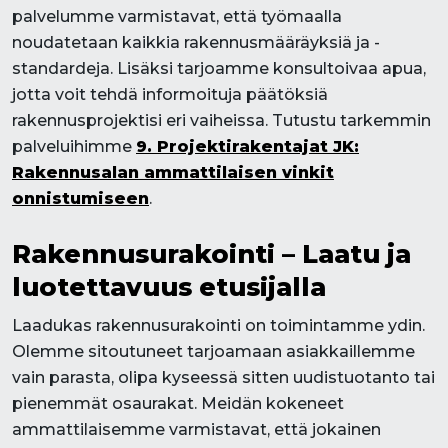
palvelumme varmistavat, että työmaalla
noudatetaan kaikkia rakennusmääräyksiä ja -
standardeja. Lisäksi tarjoamme konsultoivaa apua,
jotta voit tehdä informoituja päätöksiä
rakennusprojektisi eri vaiheissa. Tutustu tarkemmin
palveluihimme
9. Projektirakentajat JK:
Rakennusalan ammattilaisen vinkit
onnistumiseen
.
Rakennusurakointi – Laatu ja
luotettavuus etusijalla
Laadukas rakennusurakointi on toimintamme ydin.
Olemme sitoutuneet tarjoamaan asiakkaillemme
vain parasta, olipa kyseessä sitten uudistuotanto tai
pienemmät osaurakat. Meidän kokeneet
ammattilaisemme varmistavat, että jokainen