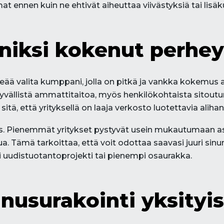
 ennen kuin ne ehtivät aiheuttaa viivästyksiä tai lisä
niksi kokenut perhey
keää valita kumppani, jolla on pitkä ja vankka kokemus 
 syvällistä ammattitaitoa, myös henkilökohtaista sitoutu
tä, että yrityksellä on laaja verkosto luotettavia aliha
s. Pienemmät yritykset pystyvät usein mukautumaan as
. Tämä tarkoittaa, että voit odottaa saavasi juuri sin
ri uudistuotantoprojekti tai pienempi osaurakka.
surakointi yksityisill