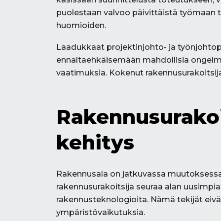
puolestaan valvoo päivittäistä työmaan to
huomioiden.
Laadukkaat projektinjohto- ja työnjohtop
ennaltaehkäisemään mahdollisia ongelmi
vaatimuksia. Kokenut rakennusurakoitsij
Rakennusurakoi
kehitys
Rakennusala on jatkuvassa muutoksessa,
rakennusurakoitsija seuraa alan uusimpia 
rakennusteknologioita. Nämä tekijät eiv
ympäristövaikutuksia.