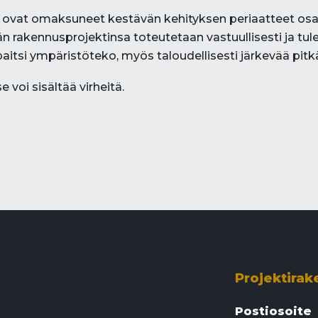
set ovat omaksuneet kestävän kehityksen periaatteet osa
dän rakennusprojektinsa toteutetaan vastuullisesti ja tul
si ympäristöteko, myös taloudellisesti järkevää pitkäll
e voi sisältää virheitä.
Projektirak
Postiosoite