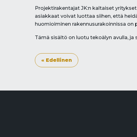
Projektirakentajat JK:n kaltaiset yrityk
asiakkaat voivat luottaa siihen, että hei
huomioiminen rakennusurakoinnissa on pait
Tämä sisältö on luotu tekoälyn avulla, ja s
« Edellinen