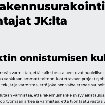
rakennusurakointi
tajat JK:lta
tin onnistumisen ku
keää varmistaa, että kaikki osa-alueet ovat huolellisesti
 vankkaan ammattitaitoon, luotettavaan projektinjohto
tekijät ja varmistaa, että jokainen vaihe etenee suunn
lutaan varmistaa, että rakennushanke pysyy aikatauluss
voo työmaan arkea ja varmistaa, että työn laatu vastaa