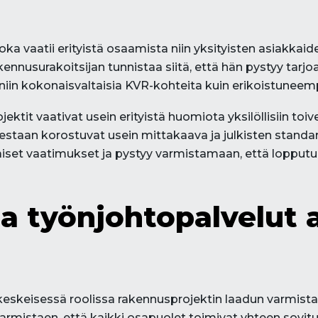
a vaatii erityistä osaamista niin yksityisten asiakkaiden
ennusurakoitsijan tunnistaa siitä, että hän pystyy tarj
 niin kokonaisvaltaisia KVR-kohteita kuin erikoistuneem
tit vaativat usein erityistä huomiota yksilöllisiin toiveisi
olestaan korostuvat usein mittakaava ja julkisten stan
iset vaatimukset ja pystyy varmistamaan, että lopputul
ja työnjohtopalvelut
 keskeisessä roolissa rakennusprojektin laadun varmista
armistaen, että kaikki osapuolet toimivat yhteen sovi