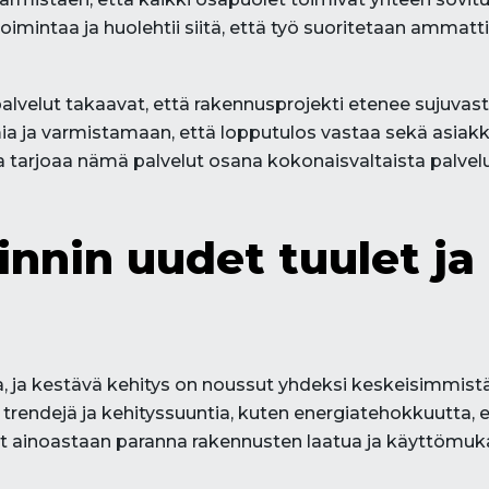
imintaa ja huolehtii siitä, että työ suoritetaan ammatt
alvelut takaavat, että rakennusprojekti etenee sujuvast
a ja varmistamaan, että lopputulos vastaa sekä asia
a tarjoaa nämä palvelut osana kokonaisvaltaista palvel
nnin uudet tuulet ja
 ja kestävä kehitys on noussut yhdeksi keskeisimmist
trendejä ja kehityssuuntia, kuten energiatehokkuutta, ek
ät ainoastaan paranna rakennusten laatua ja käyttömu