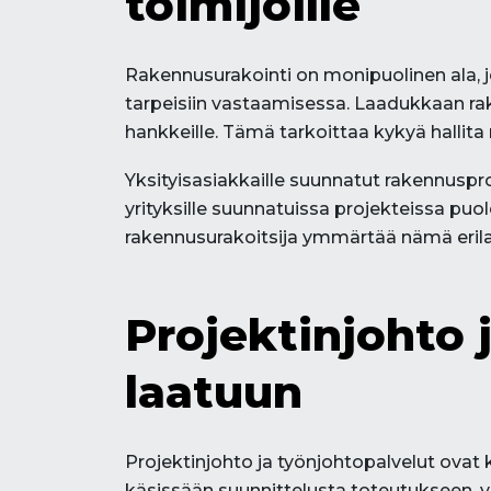
toimijoille
Rakennusurakointi on monipuolinen ala, jok
tarpeisiin vastaamisessa. Laadukkaan rak
hankkeille. Tämä tarkoittaa kykyä hallita
Yksityisasiakkaille suunnatut rakennusprojek
yrityksille suunnatuissa projekteissa pu
rakennusurakoitsija ymmärtää nämä erila
Projektinjohto 
laatuun
Projektinjohto ja työnjohtopalvelut ovat
käsissään suunnittelusta toteutukseen, v