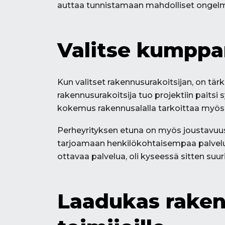
auttaa tunnistamaan mahdolliset ongelmat
Valitse kumppa
Kun valitset rakennusurakoitsijan, on tär
rakennusurakoitsija tuo projektiin paitsi
kokemus rakennusalalla tarkoittaa myös si
Perheyrityksen etuna on myös joustavuu
tarjoamaan henkilökohtaisempaa palvelua
ottavaa palvelua, oli kyseessä sitten suu
Laadukas rakennu