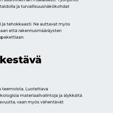
itaidolla ja turvallisuusnäkökohdat
i ja tehokkaasti. Ne auttavat myös
kkaan että rakennusmääräysten
upakettiaan.
 kestävä
ä teemoista. Luotettava
ologisia materiaalivalintoja ja älykkäitä
kavuutta, vaan myös vähentävät