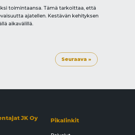
ksi toimintaansa. Tämä tarkoittaa, että
evaisuutta ajatellen. Kestävän kehityksen
ä aikavälillä.
Seuraava »
entajat JK Oy
Pikalinkit