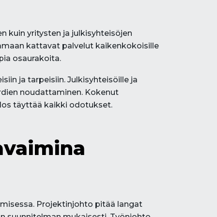
 kuin yritysten ja julkisyhteisöjen
oamaan kattavat palvelut kaikenkokoisille
pia osaurakoita.
in ja tarpeisiin. Julkisyhteisöille ja
dardien noudattaminen. Kokenut
os täyttää kaikki odotukset.
 avaimina
misessa. Projektinjohto pitää langat
tun suunnitelman mukaisesti. Työnjohto