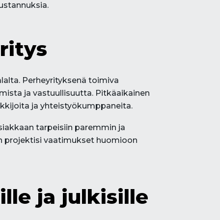
kustannuksia.
ritys
alalta. Perheyrityksenä toimiva
mista ja vastuullisuutta. Pitkäaikainen
nkkijoita ja yhteistyökumppaneita.
iakkaan tarpeisiin paremmin ja
un projektisi vaatimukset huomioon
e ja julkisille