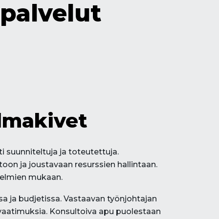
palvelut
lmakivet
 suunniteltuja ja toteutettuja.
on ja joustavaan resurssien hallintaan.
itelmien mukaan.
a ja budjetissa. Vastaavan työnjohtajan
 vaatimuksia. Konsultoiva apu puolestaan