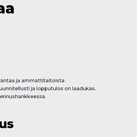
aa
rantaa ja ammattitaitoista
nnitellusti ja lopputulos on laadukas.
akennushankkeessa.
tus