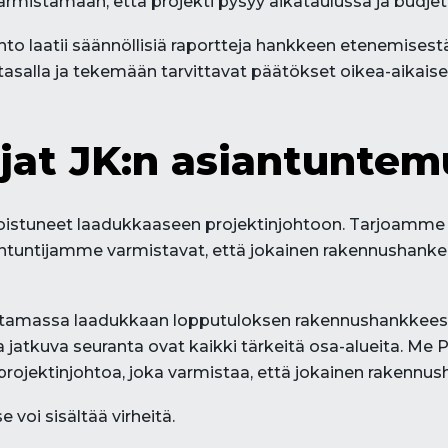
mistamaan, että projekti pysyy aikataulussa ja budjet
hto laatii säännöllisiä raportteja hankkeen etenemisest
asalla ja tekemään tarvittavat päätökset oikea-aikaises
ajat JK:n asiantuntem
koistuneet laadukkaaseen projektinjohtoon. Tarjoamme k
ntuntijamme varmistavat, että jokainen rakennushanke e
tamassa laadukkaan lopputuloksen rakennushankkeessa.
 ja jatkuva seuranta ovat kaikki tärkeitä osa-alueita. Me
rojektinjohtoa, joka varmistaa, että jokainen rakennus
e voi sisältää virheitä.