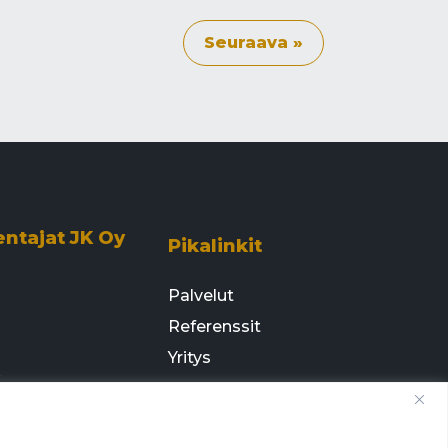
Seuraava »
entajat JK Oy
Pikalinkit
Palvelut
Referenssit
Yritys
e
Ota yhteyttä
 14 T7