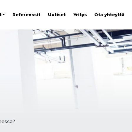
t
Referenssit
Uutiset
Yritys
Ota yhteyttä
eessa?