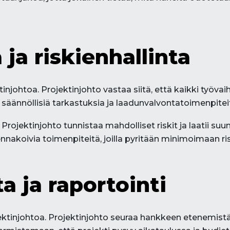
ja riskienhallinta
johtoa. Projektinjohto vastaa siitä, että kaikki työvaih
säännöllisiä tarkastuksia ja laadunvalvontatoimenpite
 Projektinjohto tunnistaa mahdolliset riskit ja laatii su
 ennakoivia toimenpiteitä, joilla pyritään minimoimaan 
a ja raportointi
ktinjohtoa. Projektinjohto seuraa hankkeen etenemistä r