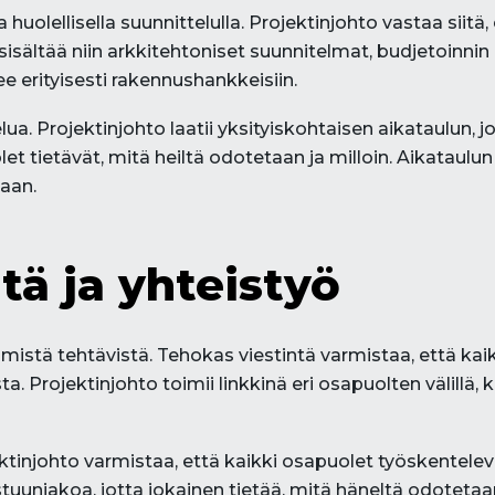
uolellisella suunnittelulla. Projektinjohto vastaa siitä
ä sisältää niin arkkitehtoniset suunnitelmat, budjetoinni
ee erityisesti rakennushankkeisiin.
ua. Projektinjohto laatii yksityiskohtaisen aikataulun,
t tietävät, mitä heiltä odotetaan ja milloin. Aikataulun
laan.
tä ja yhteistyö
mistä tehtävistä. Tehokas viestintä varmistaa, että kai
 Projektinjohto toimii linkkinä eri osapuolten välillä, ku
injohto varmistaa, että kaikki osapuolet työskentelevä
tuunjakoa, jotta jokainen tietää, mitä häneltä odotetaa