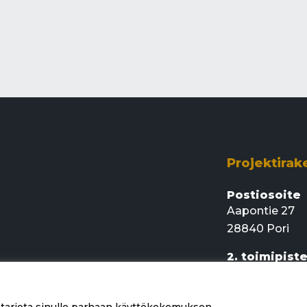
Projektirak
Postiosoite
Aapontie 27
28840 Pori
2. toimipist
Rajamaankaari
02920 Espoo
 tarjota sinulle parhaan käyttökokemuksen