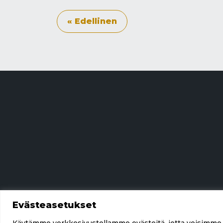
« Edellinen
Evästeasetukset
Käytämme verkkosivustollamme evästeitä, jotta voisimme