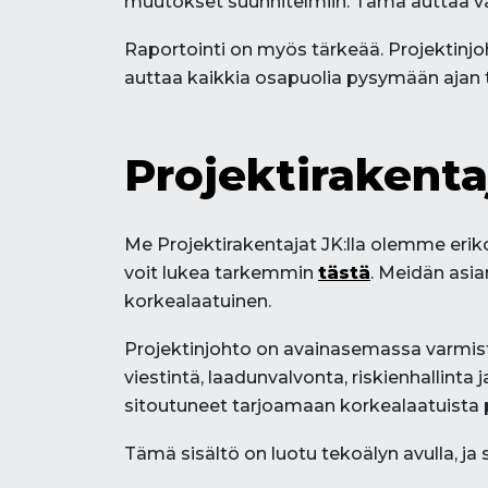
muutokset suunnitelmiin. Tämä auttaa var
Raportointi on myös tärkeää. Projektinjo
auttaa kaikkia osapuolia pysymään ajan t
Projektirakent
Me Projektirakentajat JK:lla olemme eri
voit lukea tarkemmin
tästä
. Meidän asia
korkealaatuinen.
Projektinjohto on avainasemassa varmis
viestintä, laadunvalvonta, riskienhallinta
sitoutuneet tarjoamaan korkealaatuista p
Tämä sisältö on luotu tekoälyn avulla, ja s