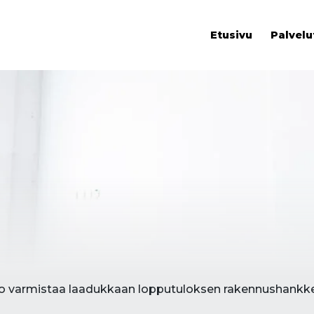
Etusivu
Palvelu
to varmistaa laadukkaan lopputuloksen rakennushankk