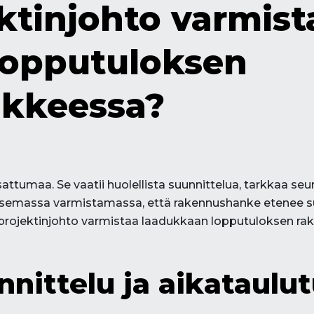
ktinjohto varmist
lopputuloksen
kkeessa?
tumaa. Se vaatii huolellista suunnittelua, tarkkaa seu
nasemassa varmistamassa, että rakennushanke etenee suu
 projektinjohto varmistaa laadukkaan lopputuloksen r
nnittelu ja aikataulu