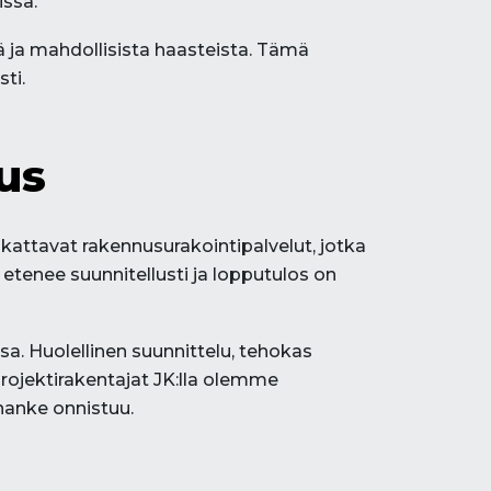
issa.
ä ja mahdollisista haasteista. Tämä
ti.
us
attavat rakennusurakointipalvelut, jotka
tenee suunnitellusti ja lopputulos on
 Huolellinen suunnittelu, tehokas
 Projektirakentajat JK:lla olemme
hanke onnistuu.