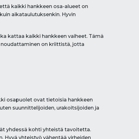
, että kaikki hankkeen osa-alueet on
n kuin aikataulutuksenkin. Hyvin
 joka kattaa kaikki hankkeen vaiheet. Tämä
 noudattaminen on kriittistä, jotta
kki osapuolet ovat tietoisia hankkeen
ten suunnittelijoiden, urakoitsijoiden ja
t yhdessä kohti yhteistä tavoitetta.
n. Hyvä yhteistyö vähentää virheiden