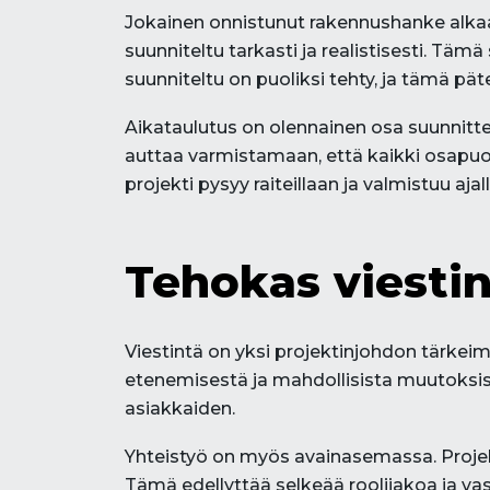
Jokainen onnistunut rakennushanke alkaa h
suunniteltu tarkasti ja realistisesti. Täm
suunniteltu on puoliksi tehty, ja tämä pät
Aikataulutus on olennainen osa suunnittel
auttaa varmistamaan, että kaikki osapuole
projekti pysyy raiteillaan ja valmistuu ajal
Tehokas viestin
Viestintä on yksi projektinjohdon tärkeim
etenemisestä ja mahdollisista muutoksista.
asiakkaiden.
Yhteistyö on myös avainasemassa. Projekt
Tämä edellyttää selkeää roolijakoa ja vas