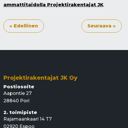
ammattitaidolla Projektirakentajat JK
.
« Edellinen
Seuraava »
Projektirakentajat JK Oy
Postiosoite
Aapontie 27
28840 Pori
2. toimipiste
Rajamaankaari 14 T7
02920 Espoo