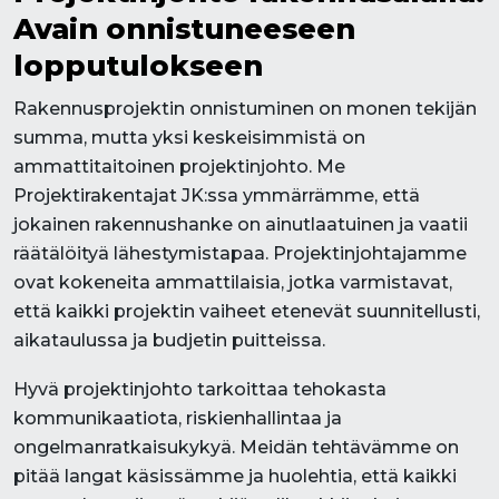
Avain onnistuneeseen
lopputulokseen
Rakennusprojektin onnistuminen on monen tekijän
summa, mutta yksi keskeisimmistä on
ammattitaitoinen projektinjohto. Me
Projektirakentajat JK:ssa ymmärrämme, että
jokainen rakennushanke on ainutlaatuinen ja vaatii
räätälöityä lähestymistapaa. Projektinjohtajamme
ovat kokeneita ammattilaisia, jotka varmistavat,
että kaikki projektin vaiheet etenevät suunnitellusti,
aikataulussa ja budjetin puitteissa.
Hyvä projektinjohto tarkoittaa tehokasta
kommunikaatiota, riskienhallintaa ja
ongelmanratkaisukykyä. Meidän tehtävämme on
pitää langat käsissämme ja huolehtia, että kaikki