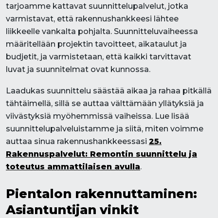
tarjoamme kattavat suunnittelupalvelut, jotka
varmistavat, että rakennushankkeesi lähtee
liikkeelle vankalta pohjalta. Suunnitteluvaiheessa
määritellään projektin tavoitteet, aikataulut ja
budjetit, ja varmistetaan, että kaikki tarvittavat
luvat ja suunnitelmat ovat kunnossa.
Laadukas suunnittelu säästää aikaa ja rahaa pitkällä
tähtäimellä, sillä se auttaa välttämään yllätyksiä ja
viivästyksiä myöhemmissä vaiheissa. Lue lisää
suunnittelupalveluistamme ja siitä, miten voimme
auttaa sinua rakennushankkeessasi
25.
Rakennuspalvelut: Remontin suunnittelu ja
toteutus ammattilaisen avulla
.
Pientalon rakennuttaminen:
Asiantuntijan vinkit