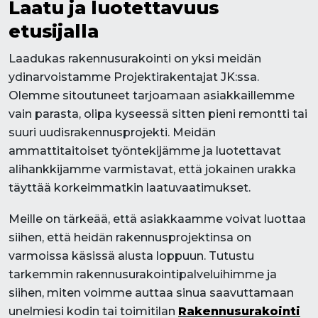
Laatu ja luotettavuus
etusijalla
Laadukas rakennusurakointi on yksi meidän
ydinarvoistamme Projektirakentajat JK:ssa.
Olemme sitoutuneet tarjoamaan asiakkaillemme
vain parasta, olipa kyseessä sitten pieni remontti tai
suuri uudisrakennusprojekti. Meidän
ammattitaitoiset työntekijämme ja luotettavat
alihankkijamme varmistavat, että jokainen urakka
täyttää korkeimmatkin laatuvaatimukset.
Meille on tärkeää, että asiakkaamme voivat luottaa
siihen, että heidän rakennusprojektinsa on
varmoissa käsissä alusta loppuun. Tutustu
tarkemmin rakennusurakointipalveluihimme ja
siihen, miten voimme auttaa sinua saavuttamaan
unelmiesi kodin tai toimitilan
Rakennusurakointi