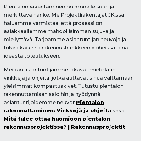
Pientalon rakentaminen on monelle suuri ja
merkittävä hanke. Me Projektirakentajat JK:ssa
haluamme varmistaa, että prosessi on
asiakkaallemme mahdollisimman sujuva ja
miellyttävä. Tarjoamme asiantuntijan neuvoja ja
tukea kaikissa rakennushankkeen vaiheissa, aina
ideasta toteutukseen.
Meidän asiantuntijamme jakavat mielellään
vinkkejä ja ohjeita, jotka auttavat sinua välttämään
yleisimmät kompastuskivet. Tutustu pientalon
rakennuttamisen saloihin ja hyödynnä
asiantuntijoidemme neuvot
Pientalon
rakennuttaminen: Vinkkejä ja ohjeita
sekä
Mitä tulee ottaa huomioon pientalon
rakennusprojektissa? | Rakennusprojektit
.