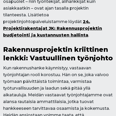
osapuolet – niin työntekijät, alihankkijat kuin
asiakkaatkin – ovat ajan tasalla projektin
tilanteesta. Lisätietoa
projektinjohtopalveluistamme löydät
24.
Projektirakentajat JK: Rakennusprojektin
budjetointi ja kustannusten hallinta
.
Rakennusprojektin kriittinen
lenkki: Vastuullinen työnjohto
Kun rakennushanke käynnistyy, vastaavan
työnjohtajan rooli korostuu. Hän on se, joka valvoo
työmaan päivittäistä toimintaa, varmistaa
työturvallisuuden ja laadun sekä pitää yllä
aikatauluja. Meidän vastaavat työnjohtajamme ovat
alansa rautaisia ammattilaisia, jotka tuovat
hankkeeseen tarvittavaa osaamista ja kokemusta.
Heidän ansiostaan voimme taata, että