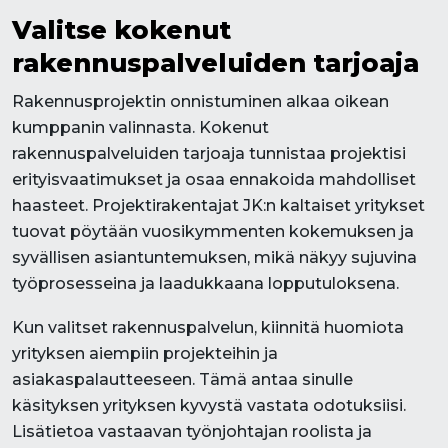
Valitse kokenut
rakennuspalveluiden tarjoaja
Rakennusprojektin onnistuminen alkaa oikean
kumppanin valinnasta. Kokenut
rakennuspalveluiden tarjoaja tunnistaa projektisi
erityisvaatimukset ja osaa ennakoida mahdolliset
haasteet. Projektirakentajat JK:n kaltaiset yritykset
tuovat pöytään vuosikymmenten kokemuksen ja
syvällisen asiantuntemuksen, mikä näkyy sujuvina
työprosesseina ja laadukkaana lopputuloksena.
Kun valitset rakennuspalvelun, kiinnitä huomiota
yrityksen aiempiin projekteihin ja
asiakaspalautteeseen. Tämä antaa sinulle
käsityksen yrityksen kyvystä vastata odotuksiisi.
Lisätietoa vastaavan työnjohtajan roolista ja