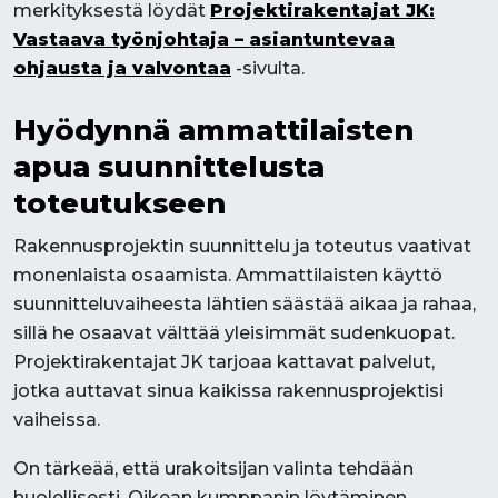
merkityksestä löydät
Projektirakentajat JK:
Vastaava työnjohtaja – asiantuntevaa
ohjausta ja valvontaa
-sivulta.
Hyödynnä ammattilaisten
apua suunnittelusta
toteutukseen
Rakennusprojektin suunnittelu ja toteutus vaativat
monenlaista osaamista. Ammattilaisten käyttö
suunnitteluvaiheesta lähtien säästää aikaa ja rahaa,
sillä he osaavat välttää yleisimmät sudenkuopat.
Projektirakentajat JK tarjoaa kattavat palvelut,
jotka auttavat sinua kaikissa rakennusprojektisi
vaiheissa.
On tärkeää, että urakoitsijan valinta tehdään
huolellisesti. Oikean kumppanin löytäminen