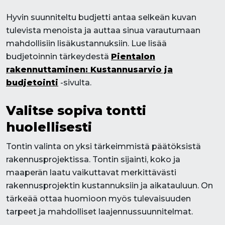
Hyvin suunniteltu budjetti antaa selkeän kuvan
tulevista menoista ja auttaa sinua varautumaan
mahdollisiin lisäkustannuksiin. Lue lisää
budjetoinnin tärkeydestä
Pientalon
rakennuttaminen: Kustannusarvio ja
budjetointi
-sivulta.
Valitse sopiva tontti
huolellisesti
Tontin valinta on yksi tärkeimmistä päätöksistä
rakennusprojektissa. Tontin sijainti, koko ja
maaperän laatu vaikuttavat merkittävästi
rakennusprojektin kustannuksiin ja aikatauluun. On
tärkeää ottaa huomioon myös tulevaisuuden
tarpeet ja mahdolliset laajennussuunnitelmat.