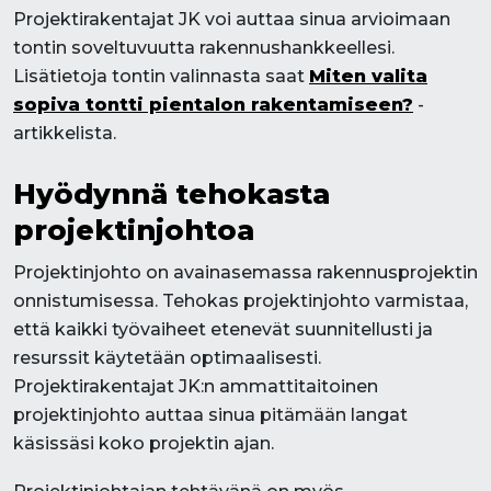
Projektirakentajat JK voi auttaa sinua arvioimaan
tontin soveltuvuutta rakennushankkeellesi.
Lisätietoja tontin valinnasta saat
Miten valita
sopiva tontti pientalon rakentamiseen?
-
artikkelista.
Hyödynnä tehokasta
projektinjohtoa
Projektinjohto on avainasemassa rakennusprojektin
onnistumisessa. Tehokas projektinjohto varmistaa,
että kaikki työvaiheet etenevät suunnitellusti ja
resurssit käytetään optimaalisesti.
Projektirakentajat JK:n ammattitaitoinen
projektinjohto auttaa sinua pitämään langat
käsissäsi koko projektin ajan.