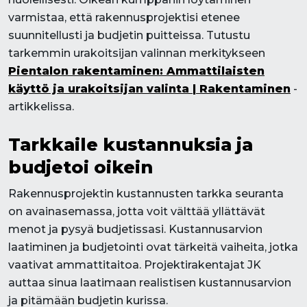
varmistaa, että rakennusprojektisi etenee
suunnitellusti ja budjetin puitteissa. Tutustu
tarkemmin urakoitsijan valinnan merkitykseen
Pientalon rakentaminen: Ammattilaisten
käyttö ja urakoitsijan valinta | Rakentaminen
-
artikkelissa.
Tarkkaile kustannuksia ja
budjetoi oikein
Rakennusprojektin kustannusten tarkka seuranta
on avainasemassa, jotta voit välttää yllättävät
menot ja pysyä budjetissasi. Kustannusarvion
laatiminen ja budjetointi ovat tärkeitä vaiheita, jotka
vaativat ammattitaitoa. Projektirakentajat JK
auttaa sinua laatimaan realistisen kustannusarvion
ja pitämään budjetin kurissa.