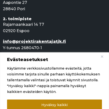
Aapontie 27
28840 Pori
2. toimipiste
Rajamaankaari 14 T7
02920 Espoo
info@projektirakentajatjk.fi
Y-tunnus 2680470-1
Evästeasetukset
Pikalinkit
Käytämme verkkosivustollamme evästeitä, jotta
Palvelut
voisimme tarjota sinulle parhaan käyttökokemuksen
tallentamalla valintasi ja toistuvat käynnit sivustolla.
Referenssit
"Hyväksy kaikki"-nappia painamalla hyväksyt
kaikkien evästeiden käytön.
Yritys
Ota yhteyttä
Hyväksy kaikki