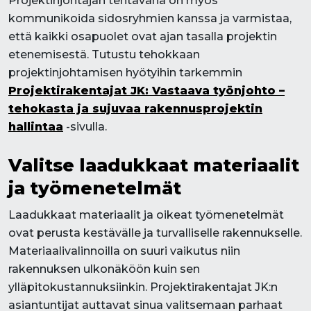
Projektinjohtajan tehtävänä on myös
kommunikoida sidosryhmien kanssa ja varmistaa,
että kaikki osapuolet ovat ajan tasalla projektin
etenemisestä. Tutustu tehokkaan
projektinjohtamisen hyötyihin tarkemmin
Projektirakentajat JK: Vastaava työnjohto –
tehokasta ja sujuvaa rakennusprojektin
hallintaa
-sivulla.
Valitse laadukkaat materiaalit
ja työmenetelmät
Laadukkaat materiaalit ja oikeat työmenetelmät
ovat perusta kestävälle ja turvalliselle rakennukselle.
Materiaalivalinnoilla on suuri vaikutus niin
rakennuksen ulkonäköön kuin sen
ylläpitokustannuksiinkin. Projektirakentajat JK:n
asiantuntijat auttavat sinua valitsemaan parhaat