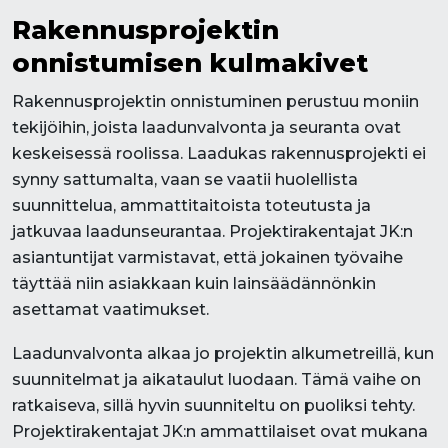
Rakennusprojektin
onnistumisen kulmakivet
Rakennusprojektin onnistuminen perustuu moniin
tekijöihin, joista laadunvalvonta ja seuranta ovat
keskeisessä roolissa. Laadukas rakennusprojekti ei
synny sattumalta, vaan se vaatii huolellista
suunnittelua, ammattitaitoista toteutusta ja
jatkuvaa laadunseurantaa. Projektirakentajat JK:n
asiantuntijat varmistavat, että jokainen työvaihe
täyttää niin asiakkaan kuin lainsäädännönkin
asettamat vaatimukset.
Laadunvalvonta alkaa jo projektin alkumetreillä, kun
suunnitelmat ja aikataulut luodaan. Tämä vaihe on
ratkaiseva, sillä hyvin suunniteltu on puoliksi tehty.
Projektirakentajat JK:n ammattilaiset ovat mukana