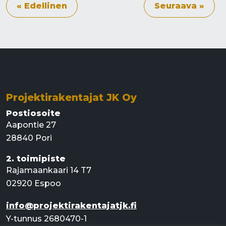
« Edellinen
Seuraava »
Projektirakentajat JK Oy
Postiosoite
Aapontie 27
28840 Pori
2. toimipiste
Rajamaankaari 14 T7
02920 Espoo
info@projektirakentajatjk.fi
Y-tunnus 2680470-1