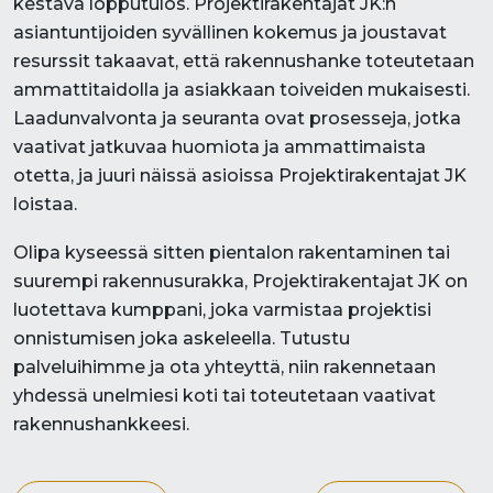
kestävä lopputulos. Projektirakentajat JK:n
asiantuntijoiden syvällinen kokemus ja joustavat
resurssit takaavat, että rakennushanke toteutetaan
ammattitaidolla ja asiakkaan toiveiden mukaisesti.
Laadunvalvonta ja seuranta ovat prosesseja, jotka
vaativat jatkuvaa huomiota ja ammattimaista
otetta, ja juuri näissä asioissa Projektirakentajat JK
loistaa.
Olipa kyseessä sitten pientalon rakentaminen tai
suurempi rakennusurakka, Projektirakentajat JK on
luotettava kumppani, joka varmistaa projektisi
onnistumisen joka askeleella. Tutustu
palveluihimme ja ota yhteyttä, niin rakennetaan
yhdessä unelmiesi koti tai toteutetaan vaativat
rakennushankkeesi.