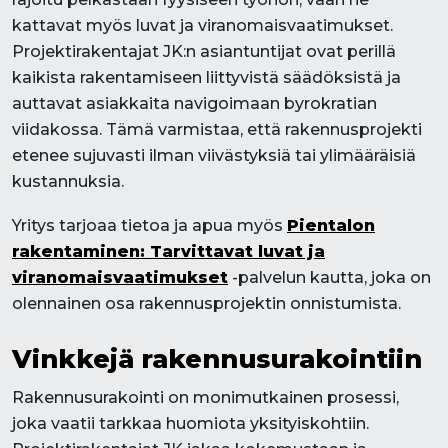
kattavat myös luvat ja viranomaisvaatimukset.
Projektirakentajat JK:n asiantuntijat ovat perillä
kaikista rakentamiseen liittyvistä säädöksistä ja
auttavat asiakkaita navigoimaan byrokratian
viidakossa. Tämä varmistaa, että rakennusprojekti
etenee sujuvasti ilman viivästyksiä tai ylimääräisiä
kustannuksia.
Yritys tarjoaa tietoa ja apua myös
Pientalon
rakentaminen: Tarvittavat luvat ja
viranomaisvaatimukset
-palvelun kautta, joka on
olennainen osa rakennusprojektin onnistumista.
Vinkkejä rakennusurakointiin
Rakennusurakointi on monimutkainen prosessi,
joka vaatii tarkkaa huomiota yksityiskohtiin.