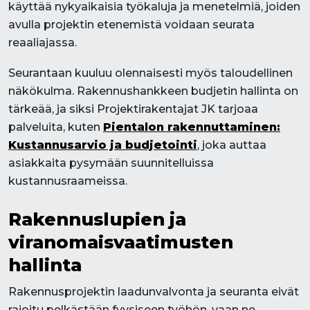
käyttää nykyaikaisia työkaluja ja menetelmiä, joiden
avulla projektin etenemistä voidaan seurata
reaaliajassa.
Seurantaan kuuluu olennaisesti myös taloudellinen
näkökulma. Rakennushankkeen budjetin hallinta on
tärkeää, ja siksi Projektirakentajat JK tarjoaa
palveluita, kuten
Pientalon rakennuttaminen:
Kustannusarvio ja budjetointi
, joka auttaa
asiakkaita pysymään suunnitelluissa
kustannusraameissa.
Rakennuslupien ja
viranomaisvaatimusten
hallinta
Rakennusprojektin laadunvalvonta ja seuranta eivät
rajoitu pelkästään fyysiseen työhön, vaan ne