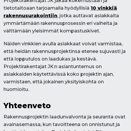
Projektirakentajat JK jakaa kokemustaan ja
tietotaitoaan tarjoamalla hyödyllisiä
10 vinkkiä
rakennusurakointiin
, jotka auttavat asiakkaita
ymmärtämään rakennusprosessin eri vaiheita ja
välttämään yleisimmät kompastuskivet.
Näiden vinkkien avulla asiakkaat voivat varmistaa,
että heidän rakennusprojektinsa etenee sujuvasti ja
että lopputulos on laadukas ja kestävä.
Projektirakentajat JK:n asiantuntemus on
asiakkaiden käytettävissä koko projektin ajan,
varmistaen, että jokainen yksityiskohta on
huomioitu.
Yhteenveto
Rakennusprojektin laadunvalvonta ja seuranta ovat
avainasemassa, kun tavoitteena on onnistunut ja