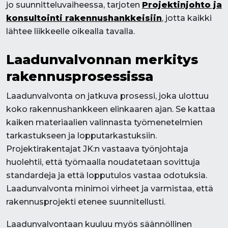
jo suunnitteluvaiheessa, tarjoten
Projektinjohto ja
konsultointi rakennushankkeisiin
, jotta kaikki
lähtee liikkeelle oikealla tavalla.
Laadunvalvonnan merkitys
rakennusprosessissa
Laadunvalvonta on jatkuva prosessi, joka ulottuu
koko rakennushankkeen elinkaaren ajan. Se kattaa
kaiken materiaalien valinnasta työmenetelmien
tarkastukseen ja lopputarkastuksiin.
Projektirakentajat JK:n vastaava työnjohtaja
huolehtii, että työmaalla noudatetaan sovittuja
standardeja ja että lopputulos vastaa odotuksia.
Laadunvalvonta minimoi virheet ja varmistaa, että
rakennusprojekti etenee suunnitellusti.
Laadunvalvontaan kuuluu myös säännöllinen