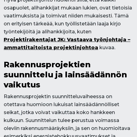
osapuolet, alihankkijat mukaan lukien, ovat tietoisia
vaatimuksista ja toimivat niiden mukaisesti. Tämä
on erityisen tärkeää, kun työllistetään laaja kirjo
työntekijöitä ja alihankkijoita, kuten
Projektirakentajat JK: Vastaava työnjohtaja –
ammattitaitoista projektinjohtoa
kuvaa.
Rakennusprojektien
suunnittelu ja lainsäädännön
vaikutus
Rakennusprojektin suunnitteluvaiheessa on
otettava huomioon lukuisat lainsäädännölliset
seikat, jotka voivat vaikuttaa koko hankkeen
kulkuun. Suunnittelun tulee perustua voimassa
oleviin rakennusmääräyksiin, ja sen on huomioitava
esimerkiksi energiatehokkuusvaatimukset ja