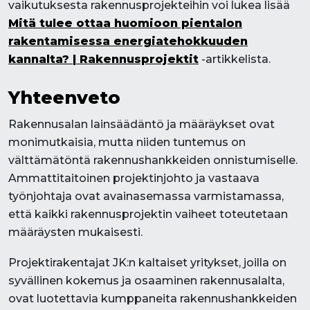
vaikutuksesta rakennusprojekteihin voi lukea lisää
Mitä tulee ottaa huomioon pientalon
rakentamisessa energiatehokkuuden
kannalta? | Rakennusprojektit
-artikkelista.
Yhteenveto
Rakennusalan lainsäädäntö ja määräykset ovat
monimutkaisia, mutta niiden tuntemus on
välttämätöntä rakennushankkeiden onnistumiselle.
Ammattitaitoinen projektinjohto ja vastaava
työnjohtaja ovat avainasemassa varmistamassa,
että kaikki rakennusprojektin vaiheet toteutetaan
määräysten mukaisesti.
Projektirakentajat JK:n kaltaiset yritykset, joilla on
syvällinen kokemus ja osaaminen rakennusalalta,
ovat luotettavia kumppaneita rakennushankkeiden