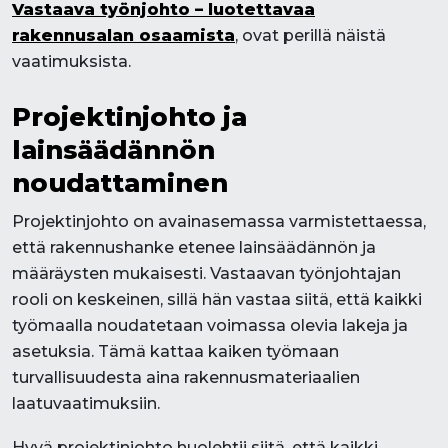
Vastaava työnjohto – luotettavaa
rakennusalan osaamista
, ovat perillä näistä
vaatimuksista.
Projektinjohto ja
lainsäädännön
noudattaminen
Projektinjohto on avainasemassa varmistettaessa,
että rakennushanke etenee lainsäädännön ja
määräysten mukaisesti. Vastaavan työnjohtajan
rooli on keskeinen, sillä hän vastaa siitä, että kaikki
työmaalla noudatetaan voimassa olevia lakeja ja
asetuksia. Tämä kattaa kaiken työmaan
turvallisuudesta aina rakennusmateriaalien
laatuvaatimuksiin.
Hyvä projektinjohto huolehtii siitä, että kaikki