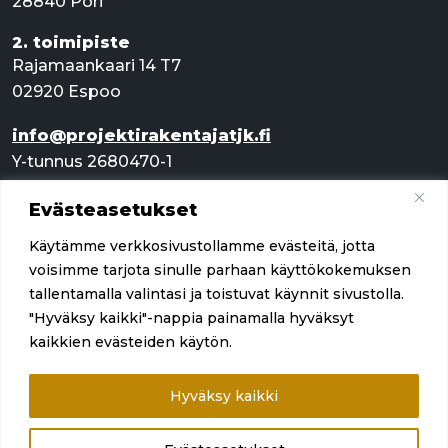
28840 Pori
2. toimipiste
Rajamaankaari 14 T7
02920 Espoo
info@projektirakentajatjk.fi
Y-tunnus 2680470-1
Evästeasetukset
Pikalinkit
Käytämme verkkosivustollamme evästeitä, jotta
Palvelut
voisimme tarjota sinulle parhaan käyttökokemuksen
tallentamalla valintasi ja toistuvat käynnit sivustolla.
Referenssit
"Hyväksy kaikki"-nappia painamalla hyväksyt
kaikkien evästeiden käytön.
Yritys
Ota yhteyttä
Hyväksy kaikki