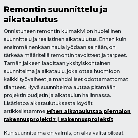
Remontin suunnittelu ja
aikataulutus
Onnistuneen remontin kulmakivi on huolellinen
suunnittelu ja realistinen aikataulutus. Ennen kuin
ensimmäinenkään naula lyödään seinään, on
tärkeää määritellä remontin tavoitteet ja tarpeet.
Tämän jälkeen laaditaan yksityiskohtainen
suunnitelma ja aikataulu, joka ottaa huomioon
kaikki työvaiheet ja mahdolliset odottamattomat
tilanteet. Hyvä suunnitelma auttaa pitämään
projektin budjetin ja aikataulun hallinnassa.
Lisätietoa aikataulutuksesta löydät
artikkelistamme
Miten aikatauluttaa pientalon
rakennusprojekti? | Rakennusprojektit
.
Kun suunnitelma on valmis, on aika valita oikeat