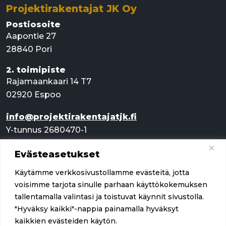
Projektirakentajat JK Oy
Postiosoite
Aapontie 27
28840 Pori
2. toimipiste
Rajamaankaari 14 T7
02920 Espoo
info@projektirakentajatjk.fi
Y-tunnus 2680470-1
Evästeasetukset
Pikalinkit
Käytämme verkkosivustollamme evästeitä, jotta
Palvelut
voisimme tarjota sinulle parhaan käyttökokemuksen
tallentamalla valintasi ja toistuvat käynnit sivustolla.
Referenssit
"Hyväksy kaikki"-nappia painamalla hyväksyt
kaikkien evästeiden käytön.
Yritys