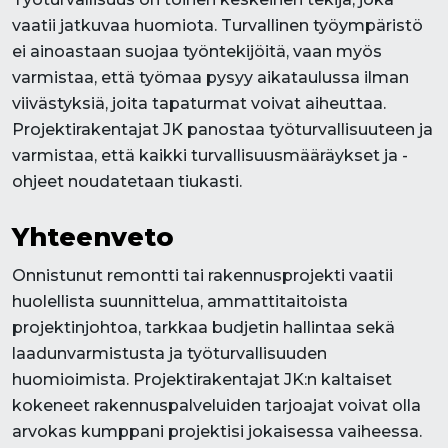
vaatii jatkuvaa huomiota. Turvallinen työympäristö
ei ainoastaan suojaa työntekijöitä, vaan myös
varmistaa, että työmaa pysyy aikataulussa ilman
viivästyksiä, joita tapaturmat voivat aiheuttaa.
Projektirakentajat JK panostaa työturvallisuuteen ja
varmistaa, että kaikki turvallisuusmääräykset ja -
ohjeet noudatetaan tiukasti.
Yhteenveto
Onnistunut remontti tai rakennusprojekti vaatii
huolellista suunnittelua, ammattitaitoista
projektinjohtoa, tarkkaa budjetin hallintaa sekä
laadunvarmistusta ja työturvallisuuden
huomioimista. Projektirakentajat JK:n kaltaiset
kokeneet rakennuspalveluiden tarjoajat voivat olla
arvokas kumppani projektisi jokaisessa vaiheessa.