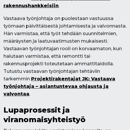
rakennushankkeisiin
.
Vastaava työnjohtaja on puolestaan vastuussa
työmaan päivittäisestä johtamisesta ja valvonnasta.
Hän varmistaa, että työt tehdään suunnitelmien,
määräysten ja laatuvaatimusten mukaisesti.
Vastaavan työnjohtajan rooli on korvaamaton, kun
halutaan varmistaa, että remontti tai
rakennusprojekti toteutetaan ammattitaidolla.
Tutustu vastaavan työnjohtajan tehtäviin
tarkemmin
Projektirakentajat JK: Vastaava
työnjohtaja – asiantuntevaa ohjausta ja
valvontaa
.
Lupaprosessit ja
viranomaisyhteistyö