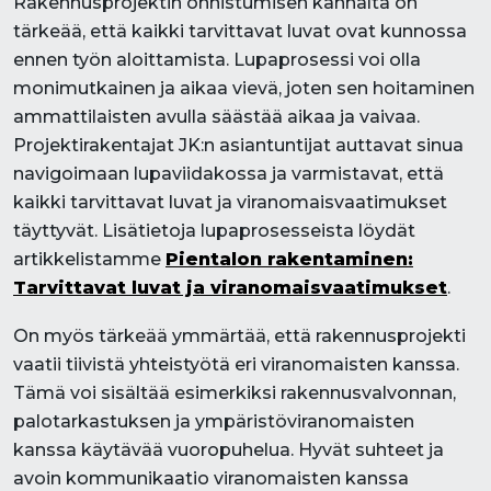
Rakennusprojektin onnistumisen kannalta on
tärkeää, että kaikki tarvittavat luvat ovat kunnossa
ennen työn aloittamista. Lupaprosessi voi olla
monimutkainen ja aikaa vievä, joten sen hoitaminen
ammattilaisten avulla säästää aikaa ja vaivaa.
Projektirakentajat JK:n asiantuntijat auttavat sinua
navigoimaan lupaviidakossa ja varmistavat, että
kaikki tarvittavat luvat ja viranomaisvaatimukset
täyttyvät. Lisätietoja lupaprosesseista löydät
artikkelistamme
Pientalon rakentaminen:
Tarvittavat luvat ja viranomaisvaatimukset
.
On myös tärkeää ymmärtää, että rakennusprojekti
vaatii tiivistä yhteistyötä eri viranomaisten kanssa.
Tämä voi sisältää esimerkiksi rakennusvalvonnan,
palotarkastuksen ja ympäristöviranomaisten
kanssa käytävää vuoropuhelua. Hyvät suhteet ja
avoin kommunikaatio viranomaisten kanssa