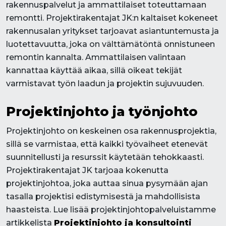
rakennuspalvelut ja ammattilaiset toteuttamaan
remontti. Projektirakentajat JK:n kaltaiset kokeneet
rakennusalan yritykset tarjoavat asiantuntemusta ja
luotettavuutta, joka on välttämätöntä onnistuneen
remontin kannalta. Ammattilaisen valintaan
kannattaa käyttää aikaa, sillä oikeat tekijät
varmistavat työn laadun ja projektin sujuvuuden.
Projektinjohto ja työnjohto
Projektinjohto on keskeinen osa rakennusprojektia,
sillä se varmistaa, että kaikki työvaiheet etenevät
suunnitellusti ja resurssit käytetään tehokkaasti.
Projektirakentajat JK tarjoaa kokenutta
projektinjohtoa, joka auttaa sinua pysymään ajan
tasalla projektisi edistymisestä ja mahdollisista
haasteista. Lue lisää projektinjohtopalveluistamme
artikkelista
Projektinjohto ja konsultointi