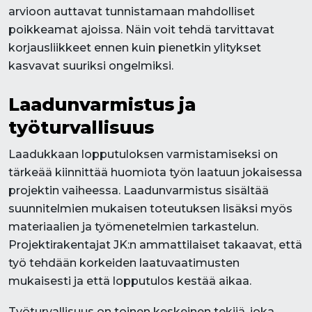
arvioon auttavat tunnistamaan mahdolliset
poikkeamat ajoissa. Näin voit tehdä tarvittavat
korjausliikkeet ennen kuin pienetkin ylitykset
kasvavat suuriksi ongelmiksi.
Laadunvarmistus ja
työturvallisuus
Laadukkaan lopputuloksen varmistamiseksi on
tärkeää kiinnittää huomiota työn laatuun jokaisessa
projektin vaiheessa. Laadunvarmistus sisältää
suunnitelmien mukaisen toteutuksen lisäksi myös
materiaalien ja työmenetelmien tarkastelun.
Projektirakentajat JK:n ammattilaiset takaavat, että
työ tehdään korkeiden laatuvaatimusten
mukaisesti ja että lopputulos kestää aikaa.
Työturvallisuus on toinen keskeinen tekijä, joka