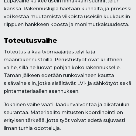
Lupavaihe kulkee usein rinnakkain suunnittelun
kanssa. Rakennuslupa haetaan kunnalta, ja prosessi
voi kestää muutamista viikoista useisiin kuukausiin
riippuen hankkeen koosta ja monimutkaisuudesta.
Toteutusvaihe
Toteutus alkaa työmaajärjestelyillä ja
maanrakennustöillä. Perustustyöt ovat kriittinen
vaihe, sillä ne luovat pohjan koko rakennukselle.
Tämän jälkeen edetään runkovaiheen kautta
sisävaiheisiin, jotka sisältävät LVI- ja sähkötyöt sekä
pintamateriaalien asennuksen.
Jokainen vaihe vaatii laadunvalvontaa ja aikataulun
seurantaa. Materiaalitoimitusten koordinointi on
erityisen tärkeää, jotta työt voivat edetä sujuvasti
ilman turhia odotteluja.