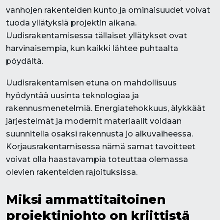
vanhojen rakenteiden kunto ja ominaisuudet voivat
tuoda yllätyksiä projektin aikana.
Uudisrakentamisessa tällaiset yllätykset ovat
harvinaisempia, kun kaikki lähtee puhtaalta
pöydältä.
Uudisrakentamisen etuna on mahdollisuus
hyödyntää uusinta teknologiaa ja
rakennusmenetelmiä. Energiatehokkuus, älykkäät
järjestelmät ja modernit materiaalit voidaan
suunnitella osaksi rakennusta jo alkuvaiheessa.
Korjausrakentamisessa nämä samat tavoitteet
voivat olla haastavampia toteuttaa olemassa
olevien rakenteiden rajoituksissa.
Miksi ammattitaitoinen
projektinjohto on kriittistä