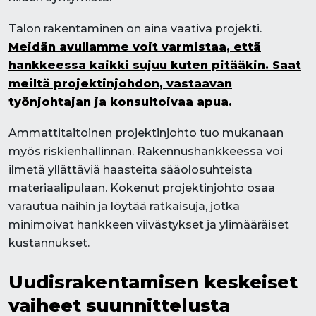
Talon rakentaminen on aina vaativa projekti.
Meidän avullamme voit varmistaa, että
hankkeessa kaikki sujuu kuten pitääkin. Saat
meiltä projektinjohdon, vastaavan
työnjohtajan ja konsultoivaa apua.
Ammattitaitoinen projektinjohto tuo mukanaan
myös riskienhallinnan. Rakennushankkeessa voi
ilmetä yllättäviä haasteita sääolosuhteista
materiaalipulaan. Kokenut projektinjohto osaa
varautua näihin ja löytää ratkaisuja, jotka
minimoivat hankkeen viivästykset ja ylimääräiset
kustannukset.
Uudisrakentamisen keskeiset
vaiheet suunnittelusta