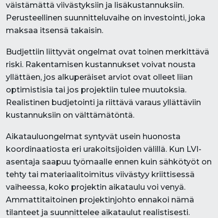
väistämättä viivästyksiin ja lisäkustannuksiin.
Perusteellinen suunnitteluvaihe on investointi, joka
maksaa itsensä takaisin.
Budjettiin liittyvät ongelmat ovat toinen merkittävä
riski. Rakentamisen kustannukset voivat nousta
yllättäen, jos alkuperäiset arviot ovat olleet liian
optimistisia tai jos projektiin tulee muutoksia.
Realistinen budjetointi ja riittävä varaus yllättäviin
kustannuksiin on välttämätöntä.
Aikatauluongelmat syntyvät usein huonosta
koordinaatiosta eri urakoitsijoiden välillä. Kun LVI-
asentaja saapuu työmaalle ennen kuin sähkötyöt on
tehty tai materiaalitoimitus viivästyy kriittisessä
vaiheessa, koko projektin aikataulu voi venyä.
Ammattitaitoinen projektinjohto ennakoi nämä
tilanteet ja suunnittelee aikataulut realistisesti.