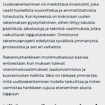
Uudisrakentaminen on merkittävä investointi, joka
vaatii huolellista suunnittelua ja ammattitaitoista
toteutusta. Kun kyseessä on kokonaan uuden
rakennuksen pystyttäminen, siihen liittyy lukuisia
päätöksiä, aikatauluja ja teknisiä vaatimuksia, jotka
vaikuttavat lopputulokseen. Onnistunut
rakennusprojekti edellyttää syvällistä ymmärrystä
prosessista ja sen eri vaiheista.
Rakennushankkeen monimutkaisuus kasvaa
entisestään, kun mukaan tulevat
viranomaisvaatimukset, laadunvarmistus ja
kustannusten hallinta. Siksi on tärkeää ymmärtää,
mitä uudisrakentaminen todella tarkoittaa ja miten
varmistaa hankkeen sujuva eteneminen alusta
loppuun.