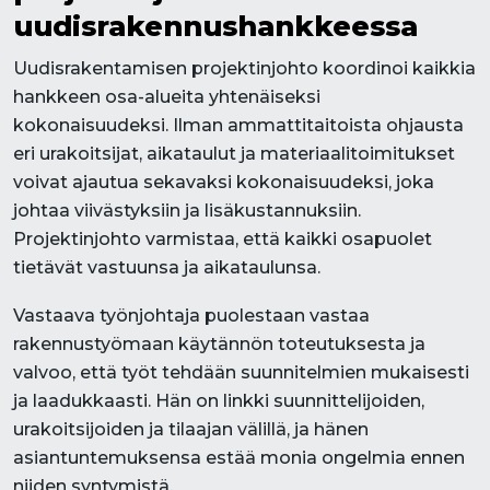
uudisrakennushankkeessa
Uudisrakentamisen projektinjohto koordinoi kaikkia
hankkeen osa-alueita yhtenäiseksi
kokonaisuudeksi. Ilman ammattitaitoista ohjausta
eri urakoitsijat, aikataulut ja materiaalitoimitukset
voivat ajautua sekavaksi kokonaisuudeksi, joka
johtaa viivästyksiin ja lisäkustannuksiin.
Projektinjohto varmistaa, että kaikki osapuolet
tietävät vastuunsa ja aikataulunsa.
Vastaava työnjohtaja puolestaan vastaa
rakennustyömaan käytännön toteutuksesta ja
valvoo, että työt tehdään suunnitelmien mukaisesti
ja laadukkaasti. Hän on linkki suunnittelijoiden,
urakoitsijoiden ja tilaajan välillä, ja hänen
asiantuntemuksensa estää monia ongelmia ennen
niiden syntymistä.