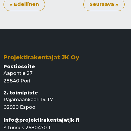
« Edellinen
Seuraava »
Projektirakentajat JK Oy
Postiosoite
Aapontie 27
28840 Pori
2. toimipiste
Rajamaankaari 14 T7
02920 Espoo
info@projektirakentajatjk.fi
Y-tunnus 2680470-1