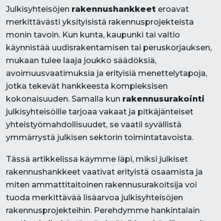
Julkisyhteisöjen
rakennushankkeet
eroavat
merkittävästi yksityisistä rakennusprojekteista
monin tavoin. Kun kunta, kaupunki tai valtio
käynnistää uudisrakentamisen tai peruskorjauksen,
mukaan tulee laaja joukko säädöksiä,
avoimuusvaatimuksia ja erityisiä menettelytapoja,
jotka tekevät hankkeesta kompleksisen
kokonaisuuden. Samalla kun
rakennusurakointi
julkisyhteisöille tarjoaa vakaat ja pitkäjänteiset
yhteistyömahdollisuudet, se vaatii syvällistä
ymmärrystä julkisen sektorin toimintatavoista.
Tässä artikkelissa käymme läpi, miksi julkiset
rakennushankkeet vaativat erityistä osaamista ja
miten ammattitaitoinen rakennusurakoitsija voi
tuoda merkittävää lisäarvoa julkisyhteisöjen
rakennusprojekteihin. Perehdymme hankintalain