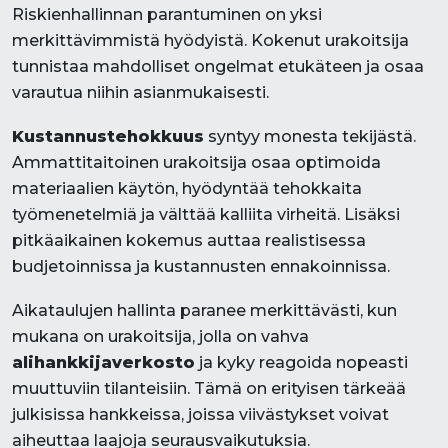
Riskienhallinnan parantuminen on yksi
merkittävimmistä hyödyistä. Kokenut urakoitsija
tunnistaa mahdolliset ongelmat etukäteen ja osaa
varautua niihin asianmukaisesti.
Kustannustehokkuus
syntyy monesta tekijästä.
Ammattitaitoinen urakoitsija osaa optimoida
materiaalien käytön, hyödyntää tehokkaita
työmenetelmiä ja välttää kalliita virheitä. Lisäksi
pitkäaikainen kokemus auttaa realistisessa
budjetoinnissa ja kustannusten ennakoinnissa.
Aikataulujen hallinta paranee merkittävästi, kun
mukana on urakoitsija, jolla on vahva
alihankkijaverkosto
ja kyky reagoida nopeasti
muuttuviin tilanteisiin. Tämä on erityisen tärkeää
julkisissa hankkeissa, joissa viivästykset voivat
aiheuttaa laajoja seurausvaikutuksia.