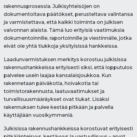
rakennusprosessia. Julkisyhteisöjen on
dokumentoitava päätökset, perusteltava valintansa
ja varmistettava, että kaikki toiminta on julkisen
valvonnan alaista. Tämä luo erityisiä vaatimuksia
dokumentoinnille, raportoinnille ja viestinnälle, jotka
eivät ole yhtä tiukkoja yksityisissä hankkeissa.
Laadunvarmistuksen merkitys korostuu julkisissa
rakennushankkeissa erityisesti siksi, että lopputulos
palvelee usein laajaa kansalaisjoukkoa. Kun
rakennetaan päiväkotia, hoivakotia tai
toimistorakennusta, laatuvaatimukset ja
turvallisuusmääräykset ovat tiukat. Lisäksi
rakennuksen tulee kestää pitkään ja palvella
käyttäjiään vuosikymmeniä.
Julkisissa rakennushankkeissa korostuvat erityisesti
pitkäjänteisyys, kestävyys ja vastuullisuus – arvot,