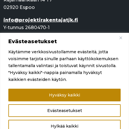
02920 Espoo
info@projektirakentajatjk.fi
Y-tunnus 2680470-1
Evästeasetukset
Pikalinkit
Käytämme verkkosivustollamme evästeitä, jotta
Palvelut
voisimme tarjota sinulle parhaan käyttökokemuksen
tallentamalla valintasi ja toistuvat käynnit sivustolla.
Referenssit
"Hyväksy kaikki"-nappia painamalla hyväksyt
kaikkien evästeiden käytön.
Yritys
Ota yhteyttä
Hyväksy kaikki
Evästeasetukset
Hylkää kaikki