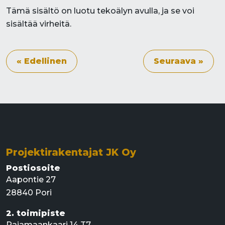
Tämä sisältö on luotu tekoälyn avulla, ja se voi
sisältää virheitä.
« Edellinen
Seuraava »
Projektirakentajat JK Oy
Postiosoite
Aapontie 27
28840 Pori
2. toimipiste
Rajamaankaari 14 T7