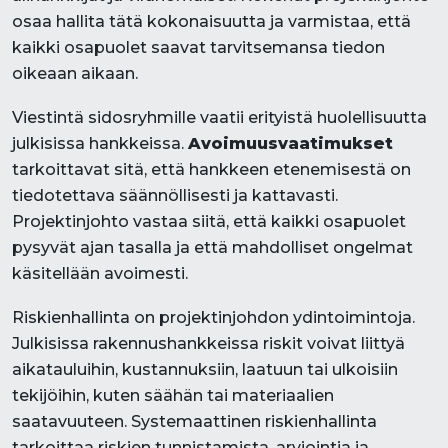
osaa hallita tätä kokonaisuutta ja varmistaa, että
kaikki osapuolet saavat tarvitsemansa tiedon
oikeaan aikaan.
Viestintä sidosryhmille vaatii erityistä huolellisuutta
julkisissa hankkeissa.
Avoimuusvaatimukset
tarkoittavat sitä, että hankkeen etenemisestä on
tiedotettava säännöllisesti ja kattavasti.
Projektinjohto vastaa siitä, että kaikki osapuolet
pysyvät ajan tasalla ja että mahdolliset ongelmat
käsitellään avoimesti.
Riskienhallinta on projektinjohdon ydintoimintoja.
Julkisissa rakennushankkeissa riskit voivat liittyä
aikatauluihin, kustannuksiin, laatuun tai ulkoisiin
tekijöihin, kuten säähän tai materiaalien
saatavuuteen. Systemaattinen riskienhallinta
tarkoittaa riskien tunnistamista, arviointia ja