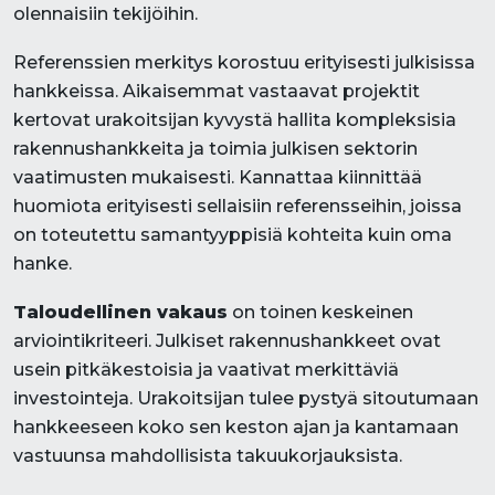
olennaisiin tekijöihin.
Referenssien merkitys korostuu erityisesti julkisissa
hankkeissa. Aikaisemmat vastaavat projektit
kertovat urakoitsijan kyvystä hallita kompleksisia
rakennushankkeita ja toimia julkisen sektorin
vaatimusten mukaisesti. Kannattaa kiinnittää
huomiota erityisesti sellaisiin referensseihin, joissa
on toteutettu samantyyppisiä kohteita kuin oma
hanke.
Taloudellinen vakaus
on toinen keskeinen
arviointikriteeri. Julkiset rakennushankkeet ovat
usein pitkäkestoisia ja vaativat merkittäviä
investointeja. Urakoitsijan tulee pystyä sitoutumaan
hankkeeseen koko sen keston ajan ja kantamaan
vastuunsa mahdollisista takuukorjauksista.