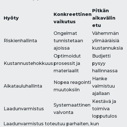
Pitkän
Konkreettinen
Hyöty
aikavälin
vaikutus
etu
Ongelmat
Vähemmän
Riskienhallinta
tunnistetaan
ylimääräisiä
ajoissa
kustannuksia
Optimoidut
Budjetti
Kustannustehokkuus
prosessit ja
pysyy
materiaalit
hallinnassa
Hanke
Nopea reagointi
Aikatauluhallinta
valmistuu
muutoksiin
ajallaan
Kestävä ja
Systemaattinen
Laadunvarmistus
toimiva
valvonta
lopputulos
Laadunvarmistus toteutuu parhaiten, kun