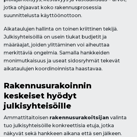
jotka ohjaavat koko rakennusprosessia
suunnittelusta käyttöönottoon.
Aikataulujen hallinta on toinen kriittinen tekijä.
Julkisyhteisöillä on usein tiukat budjetit ja
määräajat, joiden ylittäminen voi aiheuttaa
merkittäviä ongelmia. Samalla hankkeiden
monimutkaisuus ja useat sidosryhmät tekevät
aikataulujen koordinoinnista haastavaa.
Rakennusurakoinnin
keskeiset hyödyt
julkisyhteisöille
Ammattitaitoisen
rakennusurakoitsijan
valinta
tuo julkisyhteisöille konkreettisia etuja, jotka
näkyvät sekä hankkeen aikana että sen jälkeen.