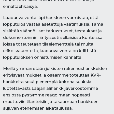
ennaltaehkäisyä.
Laadunvalvonta läpi hankkeen varmistaa, että
lopputulos vastaa asetettuja vaatimuksia. Tämä
sisältää säännölliset tarkastukset, testaukset ja
dokumentoinnin. Erityisesti sellaisissa kohteissa,
joissa toteutetaan tilaelementtejä tai muita
erikoisrakenteita, laadunvalvonta on kriittistä
lopputuloksen onnistumisen kannalta.
Meillä ymmärretään julkisten rakennushankkeiden
erityisvaatimukset ja osaamme toteuttaa KVR-
hankkeita sekä pienempiä kokonaisuuksia
luotettavasti. Laajan alihankkijaverkostomme
ansiosta pystymme reagoimaan nopeasti
muuttuviin tilanteisiin ja takaamaan hankkeen
sujuvan etenemisen aikataulussa.