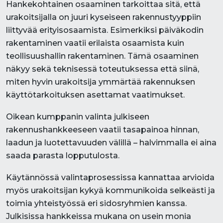
Hankekohtainen osaaminen tarkoittaa sitä, että
urakoitsijalla on juuri kyseiseen rakennustyyppiin
liittyvää erityisosaamista. Esimerkiksi päiväkodin
rakentaminen vaatii erilaista osaamista kuin
teollisuushallin rakentaminen. Tämä osaaminen
näkyy sekä teknisessä toteutuksessa että siinä,
miten hyvin urakoitsija ymmärtää rakennuksen
käyttötarkoituksen asettamat vaatimukset.
Oikean kumppanin valinta julkiseen
rakennushankkeeseen vaatii tasapainoa hinnan,
laadun ja luotettavuuden välillä – halvimmalla ei aina
saada parasta lopputulosta.
Käytännössä valintaprosessissa kannattaa arvioida
myös urakoitsijan kykyä kommunikoida selkeästi ja
toimia yhteistyössä eri sidosryhmien kanssa.
Julkisissa hankkeissa mukana on usein monia