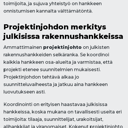
toimijoita, ja sujuva yhteistyö on hankkeen
onnistumisen kannalta välttämätöntä.
Projektinjohdon merkitys
julkisissa rakennushankkeissa
Ammattimainen
projektinjohto
on julkisten
rakennushankkeiden selkäranka. Se koordinoi
kaikkia hankkeen osa-alueita ja varmistaa, että
projekti etenee suunnitelmien mukaisesti.
Projektinjohdon tehtävä alkaa jo
suunnitteluvaiheesta ja jatkuu aina hankkeen
luovutukseen asti.
Koordinointi on erityisen haastavaa julkisissa
hankkeissa, koska mukana on tavallisesti useita eri
toimijoita: tilaaja, suunnittelijat, urakoitsijat,
alihankkijat ja viranomaiset. Kokenut projektinjohto