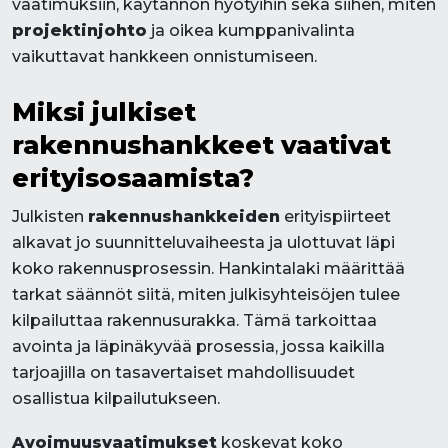
vaatimuksiin, käytännön hyötyihin sekä siihen, miten
projektinjohto
ja oikea kumppanivalinta
vaikuttavat hankkeen onnistumiseen.
Miksi julkiset
rakennushankkeet vaativat
erityisosaamista?
Julkisten
rakennushankkeiden
erityispiirteet
alkavat jo suunnitteluvaiheesta ja ulottuvat läpi
koko rakennusprosessin. Hankintalaki määrittää
tarkat säännöt siitä, miten julkisyhteisöjen tulee
kilpailuttaa rakennusurakka. Tämä tarkoittaa
avointa ja läpinäkyvää prosessia, jossa kaikilla
tarjoajilla on tasavertaiset mahdollisuudet
osallistua kilpailutukseen.
Avoimuusvaatimukset
koskevat koko