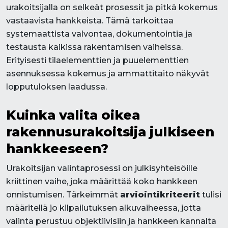
urakoitsijalla on selkeät prosessit ja pitkä kokemus
vastaavista hankkeista. Tämä tarkoittaa
systemaattista valvontaa, dokumentointia ja
testausta kaikissa rakentamisen vaiheissa.
Erityisesti tilaelementtien ja puuelementtien
asennuksessa kokemus ja ammattitaito näkyvät
lopputuloksen laadussa.
Kuinka valita oikea
rakennusurakoitsija julkiseen
hankkeeseen?
Urakoitsijan valintaprosessi on julkisyhteisöille
kriittinen vaihe, joka määrittää koko hankkeen
onnistumisen. Tärkeimmät
arviointikriteerit
tulisi
määritellä jo kilpailutuksen alkuvaiheessa, jotta
valinta perustuu objektiivisiin ja hankkeen kannalta