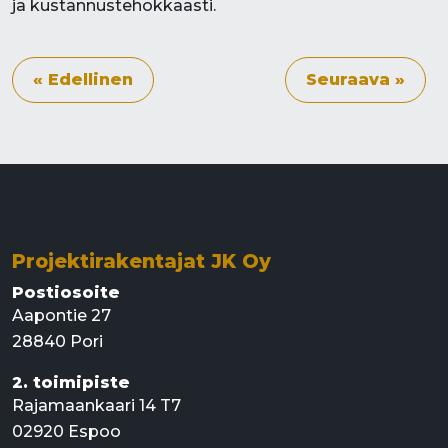
ja kustannustehokkaasti.
« Edellinen
Seuraava »
Projektirakentajat JK Oy
Postiosoite
Aapontie 27
28840 Pori
2. toimipiste
Rajamaankaari 14 T7
02920 Espoo