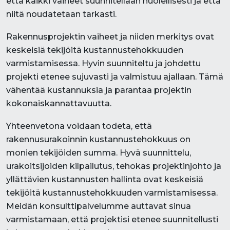
että kaikki vaiheet suunnitellaan huolellisesti ja että
niitä noudatetaan tarkasti.
Rakennusprojektin vaiheet ja niiden merkitys ovat
keskeisiä tekijöitä kustannustehokkuuden
varmistamisessa. Hyvin suunniteltu ja johdettu
projekti etenee sujuvasti ja valmistuu ajallaan. Tämä
vähentää kustannuksia ja parantaa projektin
kokonaiskannattavuutta.
Yhteenvetona voidaan todeta, että
rakennusurakoinnin kustannustehokkuus on
monien tekijöiden summa. Hyvä suunnittelu,
urakoitsijoiden kilpailutus, tehokas projektinjohto ja
yllättävien kustannusten hallinta ovat keskeisiä
tekijöitä kustannustehokkuuden varmistamisessa.
Meidän konsulttipalvelumme auttavat sinua
varmistamaan, että projektisi etenee suunnitellusti