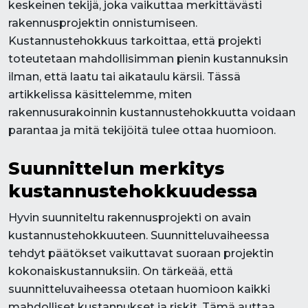
keskeinen tekijä, joka vaikuttaa merkittävästi
rakennusprojektin onnistumiseen.
Kustannustehokkuus tarkoittaa, että projekti
toteutetaan mahdollisimman pienin kustannuksin
ilman, että laatu tai aikataulu kärsii. Tässä
artikkelissa käsittelemme, miten
rakennusurakoinnin kustannustehokkuutta voidaan
parantaa ja mitä tekijöitä tulee ottaa huomioon.
Suunnittelun merkitys
kustannustehokkuudessa
Hyvin suunniteltu rakennusprojekti on avain
kustannustehokkuuteen. Suunnitteluvaiheessa
tehdyt päätökset vaikuttavat suoraan projektin
kokonaiskustannuksiin. On tärkeää, että
suunnitteluvaiheessa otetaan huomioon kaikki
mahdolliset kustannukset ja riskit. Tämä auttaa