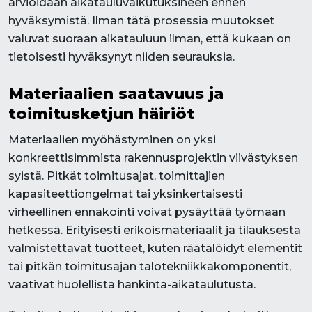
arvioidaan aikatauluvaikutuksineen ennen
hyväksymistä. Ilman tätä prosessia muutokset
valuvat suoraan aikatauluun ilman, että kukaan on
tietoisesti hyväksynyt niiden seurauksia.
Materiaalien saatavuus ja
toimitusketjun häiriöt
Materiaalien myöhästyminen on yksi
konkreettisimmista rakennusprojektin viivästyksen
syistä. Pitkät toimitusajat, toimittajien
kapasiteettiongelmat tai yksinkertaisesti
virheellinen ennakointi voivat pysäyttää työmaan
hetkessä. Erityisesti erikoismateriaalit ja tilauksesta
valmistettavat tuotteet, kuten räätälöidyt elementit
tai pitkän toimitusajan talotekniikkakomponentit,
vaativat huolellista hankinta-aikataulutusta.