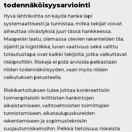
todennäköisyysarviointi
Hyvä lähtökohta on käydä hanke läpi
systemaattisesti ja tunnistaa, mitkä tekijät voivat
aiheuttaa viivästyksiä juuri tässä hankkeessa.
Maaperän laatu, olemassa olevien rakenteiden tila,
sijainti ja logistiikka, luvan vaativuus sekä valittu
toteutustapa ovat kaikki tekijöitä, jotka vaikuttavat
riskiprofiiliin. Riskejä ei pidä arvioida pelkästään
niiden todennäköisyyden, vaan myös niiden
vaikutuksen perusteella.
Riskikartoituksen tulee johtaa konkreettisiin
toimenpiteisiin: kriittisten hankintojen
aikaistamiseen, vaihtoehtoisten toimittajien
tunnistamiseen, aikataulupuskureiden
rakentamiseen ja sopimusteknisiin
suojautumiskeinoihin. Pelkkä tietoisuus riskeistä