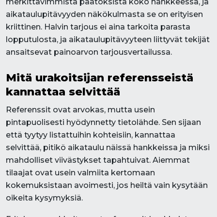
merkittävimmistä päätöksistä koko hankkeessa, ja
aikataulupitävyyden näkökulmasta se on erityisen
kriittinen. Halvin tarjous ei aina tarkoita parasta
lopputulosta, ja aikataulupitävyyteen liittyvät tekijät
ansaitsevat painoarvon tarjousvertailussa.
Mitä urakoitsijan referensseistä
kannattaa selvittää
Referenssit ovat arvokas, mutta usein
pintapuolisesti hyödynnetty tietolähde. Sen sijaan
että tyytyy listattuihin kohteisiin, kannattaa
selvittää, pitikö aikataulu näissä hankkeissa ja miksi
mahdolliset viivästykset tapahtuivat. Aiemmat
tilaajat ovat usein valmiita kertomaan
kokemuksistaan avoimesti, jos heiltä vain kysytään
oikeita kysymyksiä.