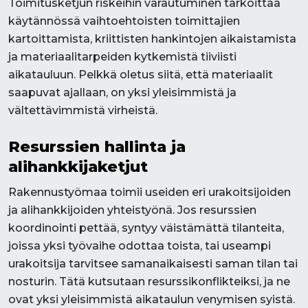
Toimitusketjun riskeihin varautuminen tarkoittaa
käytännössä vaihtoehtoisten toimittajien
kartoittamista, kriittisten hankintojen aikaistamista
ja materiaalitarpeiden kytkemistä tiiviisti
aikatauluun. Pelkkä oletus siitä, että materiaalit
saapuvat ajallaan, on yksi yleisimmistä ja
vältettävimmistä virheistä.
Resurssien hallinta ja
alihankkijaketjut
Rakennustyömaa toimii useiden eri urakoitsijoiden
ja alihankkijoiden yhteistyönä. Jos resurssien
koordinointi pettää, syntyy väistämättä tilanteita,
joissa yksi työvaihe odottaa toista, tai useampi
urakoitsija tarvitsee samanaikaisesti saman tilan tai
nosturin. Tätä kutsutaan resurssikonflikteiksi, ja ne
ovat yksi yleisimmistä aikataulun venymisen syistä.