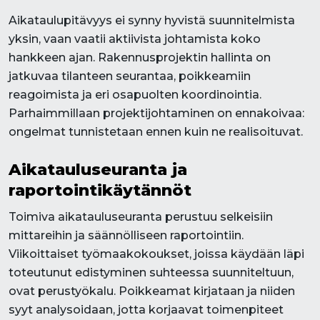
Aikataulupitävyys ei synny hyvistä suunnitelmista
yksin, vaan vaatii aktiivista johtamista koko
hankkeen ajan. Rakennusprojektin hallinta on
jatkuvaa tilanteen seurantaa, poikkeamiin
reagoimista ja eri osapuolten koordinointia.
Parhaimmillaan projektijohtaminen on ennakoivaa:
ongelmat tunnistetaan ennen kuin ne realisoituvat.
Aikatauluseuranta ja
raportointikäytännöt
Toimiva aikatauluseuranta perustuu selkeisiin
mittareihin ja säännölliseen raportointiin.
Viikoittaiset työmaakokoukset, joissa käydään läpi
toteutunut edistyminen suhteessa suunniteltuun,
ovat perustyökalu. Poikkeamat kirjataan ja niiden
syyt analysoidaan, jotta korjaavat toimenpiteet