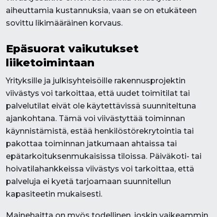
aiheuttamia kustannuksia, vaan se on etukäteen
sovittu likimääräinen korvaus.
Epäsuorat vaikutukset
liiketoimintaan
Yrityksille ja julkisyhteisöille rakennusprojektin
viivästys voi tarkoittaa, että uudet toimitilat tai
palvelutilat eivät ole käytettävissä suunniteltuna
ajankohtana. Tämä voi viivästyttää toiminnan
käynnistämistä, estää henkilöstörekrytointia tai
pakottaa toiminnan jatkumaan ahtaissa tai
epätarkoituksenmukaisissa tiloissa. Päiväkoti- tai
hoivatilahankkeissa viivästys voi tarkoittaa, että
palveluja ei kyetä tarjoamaan suunnitellun
kapasiteetin mukaisesti.
Mainehaitta on myös todellinen, joskin vaikeammin