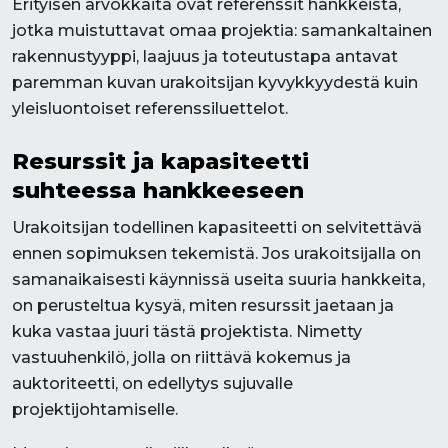
Erityisen arvokkaita ovat referenssit hankkeista,
jotka muistuttavat omaa projektia: samankaltainen
rakennustyyppi, laajuus ja toteutustapa antavat
paremman kuvan urakoitsijan kyvykkyydestä kuin
yleisluontoiset referenssiluettelot.
Resurssit ja kapasiteetti
suhteessa hankkeeseen
Urakoitsijan todellinen kapasiteetti on selvitettävä
ennen sopimuksen tekemistä. Jos urakoitsijalla on
samanaikaisesti käynnissä useita suuria hankkeita,
on perusteltua kysyä, miten resurssit jaetaan ja
kuka vastaa juuri tästä projektista. Nimetty
vastuuhenkilö, jolla on riittävä kokemus ja
auktoriteetti, on edellytys sujuvalle
projektijohtamiselle.