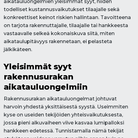
aikatauluongelmien yleisimmät syyt, niiden
todelliset kustannusvaikutukset tilaajalle sekä
konkreettiset keinot riskien hallintaan. Tavoitteena
on tarjota rakennuttajalle, tilaajalle tai hankkeesta
vastaavalle selkeä kokonaiskuva siitä, miten
aikataulupitävyys rakennetaan, ei pelasteta
jälkikäteen.
Yleisimmät syyt
rakennusurakan
aikatauluongelmiin
Rakennusurakan aikatauluongelmat johtuvat
harvoin yhdestä yksittäisestä syystä. Useimmiten
kyse on useiden tekijöiden yhteisvaikutuksesta,
jossa pieni alkuvaiheen viive kasvaa lumipalloksi
hankkeen edetessä. Tunnistamalla nämä tekijät