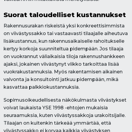
Suorat taloudelliset kustannukset
Rakennusurakan riskeistä yksi konkreettisimmista
on viivästyssakko tai vastaavasti tilaajalle aiheutuva
lisäkustannus, kun rakennusaikaiselle rahoitukselle
kertyy korkoja suunniteltua pidempään. Jos tilaaja
on vuokrannut väliaikaisia tiloja rakennushankkeen
ajaksi, jokainen viivästynyt viikko tarkoittaa lisää
vuokrakustannuksia. Myös rakentamisen aikainen
valvonta ja konsultointi jatkuu pidempään, mikä
kasvattaa palkkiokustannuksia.
Sopimusoikeudellisesta näkökulmasta viivästykset
voivat laukaista YSE 1998 -ehtojen mukaisia
seuraamuksia, kuten viivästyssakkoja urakoitsijalle.
Tilaajan on kuitenkin tärkeää ymmärtää, että
viivästyssakko ei korvaa kaikkia viivästyksen