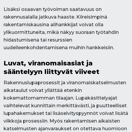
Lisäksi osaavan työvoiman saatavuus on
rakennusalalla jatkuva haaste. Kiireisimpinä
rakentamiskausina alihankkijat voivat olla
ylikuormittuneita, mikä näkyy suoraan työtahdin
hidastumisena tai resurssien
uudelleenkohdentamisena muihin hankkeisiin.
Luvat, viranomaisasiat ja
sääntelyyn liittyvät viiveet
Rakennuslupaprosessit ja viranomaiskatselmusten
aikataulut voivat yllättää etenkin
kokemattomamman tilaajan. Lupakäsittelyajat
vaihtelevat kunnittain merkittävästi, ja puutteelliset
lupahakemukset tai lisäselvityspyynnöt voivat lisätä
viikkoja prosessiin. Myös rakentamisen aikaisten
katselmusten ajanvaraukset on otettava huomioon