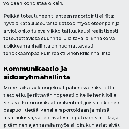
voidaan kohdistaa oikein.
Pelkkä toteutuneen tilanteen raportointi ei riitä:
hyvä aikatauluseuranta katsoo myös eteenpäin ja
arvioi, onko tuleva viikko tai kuukausi realistisesti
toteutettavissa suunnitellulla tavalla. Ennakoiva
poikkeamanhallinta on huomattavasti
tehokkaampaa kuin reaktiivinen kriisinhallinta.
Kommunikaatio ja
sidosryhmähallinta
Monet aikatauluongelmat pahenevat siksi, että
tieto ei kulje riittävän nopeasti oikeille henkilöille.
Selkeät kommunikaatiorakenteet, joissa jokainen
osapuoli tietää, kenelle raportoidaan ja missä
aikataulussa, vähentävät väliinputoamisia. Tilaajan
pitäminen ajan tasalla myös silloin, kun asiat eivät