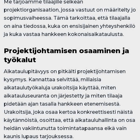
Me tarjoamme tilaajille selkeän
projektiorganisaation, jossa vastuut on määritelty jo
sopimusvaiheessa. Tämä tarkoittaa, että tilaajalla
on aina tiedossa, kuka on ensisijainen yhteyshenkilö
ja kuka vastaa hankkeen kokonaisaikataulusta.
Projektijohtamisen osaaminen ja
työkalut
Aikataulupitävyys on pitkälti projektijohtamisen
kysymys. Kannattaa selvittää, millaisia
aikataulutyökaluja urakoitsija käyttää, miten
aikatauluseuranta on järjestetty ja miten tilaaja
pidetään ajan tasalla hankkeen etenemisestä.
Urakoitsija, joka osaa kertoa konkreettisesti näistä
käytännöistä, osoittaa, että aikatauluhallinta on osa
heidän vakiintunutta toimintatapaansa eikä vain
kaunis lupaus tarjouksessa.