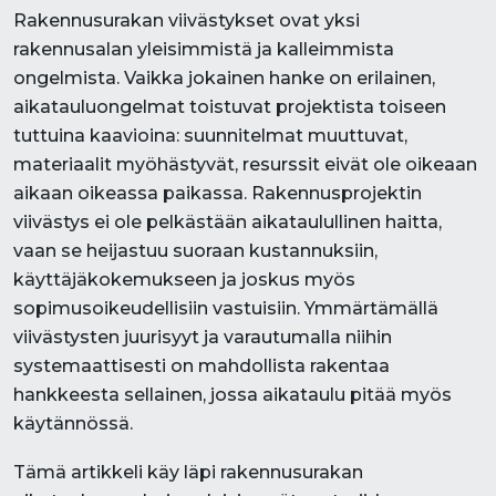
Rakennusurakan viivästykset ovat yksi
rakennusalan yleisimmistä ja kalleimmista
ongelmista. Vaikka jokainen hanke on erilainen,
aikatauluongelmat toistuvat projektista toiseen
tuttuina kaavioina: suunnitelmat muuttuvat,
materiaalit myöhästyvät, resurssit eivät ole oikeaan
aikaan oikeassa paikassa. Rakennusprojektin
viivästys ei ole pelkästään aikataulullinen haitta,
vaan se heijastuu suoraan kustannuksiin,
käyttäjäkokemukseen ja joskus myös
sopimusoikeudellisiin vastuisiin. Ymmärtämällä
viivästysten juurisyyt ja varautumalla niihin
systemaattisesti on mahdollista rakentaa
hankkeesta sellainen, jossa aikataulu pitää myös
käytännössä.
Tämä artikkeli käy läpi rakennusurakan