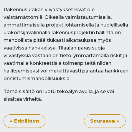
Rakennusurakan viivästykset eivät ole
väistämättömiä. Oikealla valmistautumisella,
ammattimaisella projektijohtamisella ja huolellisella
urakoitsijavalinnalla rakennusprojektin hallinta on
mahdollista pitää tiukasti aikataulussa myös
vaativissa hankkeissa. Tilaajan paras suoja
viivästyksiä vastaan on tieto: ymmärtämällä riskit ja
vaatimalla konkreettisia toimenpiteitä niiden
hallitsemiseksi voi merkittävästi parantaa hankkeen
onnistumismahdollisuuksia.
Tämä sisältö on luotu tekoälyn avulla, ja se voi
sisältää virheitä.
« Edellinen
Seuraava »