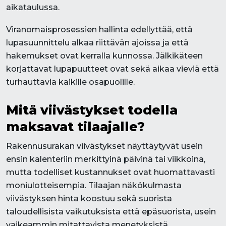
aikataulussa.
Viranomaisprosessien hallinta edellyttää, että
lupasuunnittelu alkaa riittävän ajoissa ja että
hakemukset ovat kerralla kunnossa. Jälkikäteen
korjattavat lupapuutteet ovat sekä aikaa vieviä että
turhauttavia kaikille osapuolille.
Mitä viivästykset todella
maksavat tilaajalle?
Rakennusurakan viivästykset näyttäytyvät usein
ensin kalenteriin merkittyinä päivinä tai viikkoina,
mutta todelliset kustannukset ovat huomattavasti
moniulotteisempia. Tilaajan näkökulmasta
viivästyksen hinta koostuu sekä suorista
taloudellisista vaikutuksista että epäsuorista, usein
vaikeammin mitattavista menetyksistä.