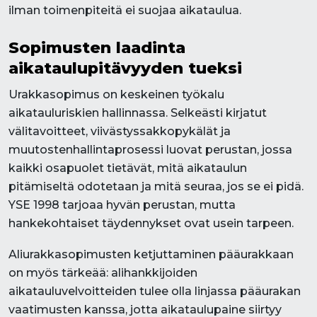
ilman toimenpiteitä ei suojaa aikataulua.
Sopimusten laadinta
aikataulupitävyyden tueksi
Urakkasopimus on keskeinen työkalu
aikatauluriskien hallinnassa. Selkeästi kirjatut
välitavoitteet, viivästyssakkopykälät ja
muutostenhallintaprosessi luovat perustan, jossa
kaikki osapuolet tietävät, mitä aikataulun
pitämiseltä odotetaan ja mitä seuraa, jos se ei pidä.
YSE 1998 tarjoaa hyvän perustan, mutta
hankekohtaiset täydennykset ovat usein tarpeen.
Aliurakkasopimusten ketjuttaminen pääurakkaan
on myös tärkeää: alihankkijoiden
aikatauluvelvoitteiden tulee olla linjassa pääurakan
vaatimusten kanssa, jotta aikataulupaine siirtyy