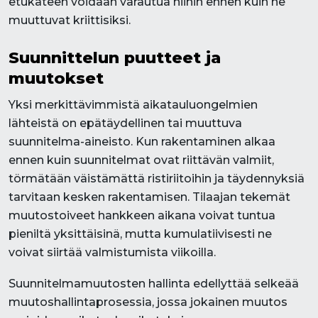
etukäteen voidaan varautua niihin ennen kuin ne
muuttuvat kriittisiksi.
Suunnittelun puutteet ja
muutokset
Yksi merkittävimmistä aikatauluongelmien
lähteistä on epätäydellinen tai muuttuva
suunnitelma-aineisto. Kun rakentaminen alkaa
ennen kuin suunnitelmat ovat riittävän valmiit,
törmätään väistämättä ristiriitoihin ja täydennyksiä
tarvitaan kesken rakentamisen. Tilaajan tekemät
muutostoiveet hankkeen aikana voivat tuntua
pieniltä yksittäisinä, mutta kumulatiivisesti ne
voivat siirtää valmistumista viikoilla.
Suunnitelmamuutosten hallinta edellyttää selkeää
muutoshallintaprosessia, jossa jokainen muutos