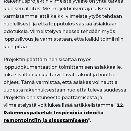
Rakennusprojektin viimeistelyvaihe on yhtä tärkeä
kuin sen aloitus. Me Projektirakentajat JK:ssa
varmistamme, että kaikki viimeistelytyöt tehdään
huolellisesti ja että lopputulos vastaa asiakkaan
odotuksia. Viimeistelyvaiheessa tehdään myös
loppusiivous ja varmistetaan, että kaikki toimii niin
kuin pitää.
Projektin päättäminen sisältää myös
loppudokumentaation toimittamisen asiakkaalle,
joka sisältää kaikki tarvittavat takuut ja huolto-
ohjeet. Tämä varmistaa, että asiakas voi nauttia
uudesta rakennuksestaan huoletta tulevaisuudessa.
Projektin onnistuneesta päättämisestä ja
viimeistelystä voit lukea lisää artikkelistamme ”
22.
Rakennuspalvelut: Inspiroivia ideoita
remontointiin ja sisustamiseen
”.