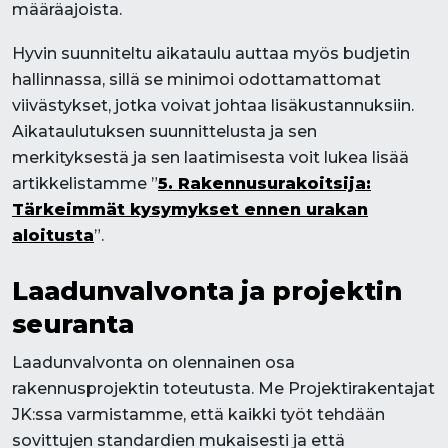
määräajoista.
Hyvin suunniteltu aikataulu auttaa myös budjetin
hallinnassa, sillä se minimoi odottamattomat
viivästykset, jotka voivat johtaa lisäkustannuksiin.
Aikataulutuksen suunnittelusta ja sen
merkityksestä ja sen laatimisesta voit lukea lisää
artikkelistamme ”
5. Rakennusurakoitsija:
Tärkeimmät kysymykset ennen urakan
aloitusta
”.
Laadunvalvonta ja projektin
seuranta
Laadunvalvonta on olennainen osa
rakennusprojektin toteutusta. Me Projektirakentajat
JK:ssa varmistamme, että kaikki työt tehdään
sovittujen standardien mukaisesti ja että