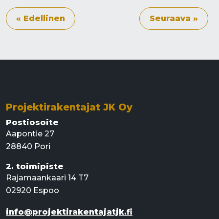
« Edellinen
Seuraava »
Projektirakentajat JK Oy
Postiosoite
Aapontie 27
28840 Pori
2. toimipiste
Rajamaankaari 14 T7
02920 Espoo
info@projektirakentajatjk.fi