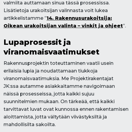
valmiita auttamaan sinua tässä prosessissa.
Lisätietoja urakoitsijan valinnasta voit lukea
artikkelistamme ”
14. Rakennusurakoitsija:
Oikean urakoitsijan valinta – vinkit ja ohjeet
”.
Lupaprosessit ja
viranomaisvaatimukset
Rakennusprojektin toteuttaminen vaatii usein
erilaisia lupia ja noudattamaan tiukkoja
viranomaisvaatimuksia. Me Projektirakentajat
JK:ssa autamme asiakkaitamme navigoimaan
näissä prosesseissa, jotta kaikki sujuu
suunnitelmien mukaan. On tärkeää, että kaikki
tarvittavat luvat ovat kunnossa ennen rakentamisen
aloittamista, jotta vältytään viivästyksiltä ja
mahdollisilta sakoilta.