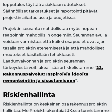
lopputulos täyttää asiakkaan odotukset.
Säännölliset tarkastukset ja raportointi pitävät
projektin aikataulussa ja budjetissa.
Projektin seuranta mahdollistaa myös nopean
reagoinnin mahdollisiin ongelmiin. Seurannan avulla
voidaan varmistaa, että kaikki osapuolet ovat ajan
tasalla projektin etenemisestä ja että mahdolliset
muutokset käsitellään tehokkaasti.
Laadunvalvonnan ja projektin seurannan
tärkeydestä voit lukea lisää artikkelistamme ”
22.
Rakennuspalvelut: Inspiroivia ideoita
remontointiin ja sisustamiseen
”.
Riskienhallinta
Riskienhallinta on keskeinen osa rakennusprojektin
hallintaa. Me Projektirakentajat JK:ssa tunnistamme