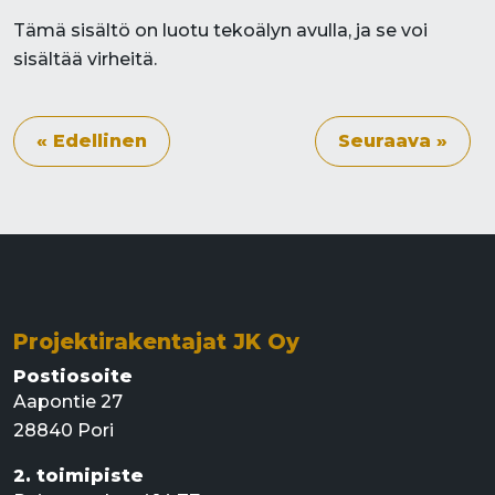
Tämä sisältö on luotu tekoälyn avulla, ja se voi
sisältää virheitä.
« Edellinen
Seuraava »
Projektirakentajat JK Oy
Postiosoite
Aapontie 27
28840 Pori
2. toimipiste