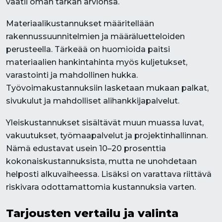
vaatii oman tarkan arvionsa.
Materiaalikustannukset määritellään
rakennussuunnitelmien ja määräluetteloiden
perusteella. Tärkeää on huomioida paitsi
materiaalien hankintahinta myös kuljetukset,
varastointi ja mahdollinen hukka.
Työvoimakustannuksiin lasketaan mukaan palkat,
sivukulut ja mahdolliset alihankkijapalvelut.
Yleiskustannukset sisältävät muun muassa luvat,
vakuutukset, työmaapalvelut ja projektinhallinnan.
Nämä edustavat usein 10–20 prosenttia
kokonaiskustannuksista, mutta ne unohdetaan
helposti alkuvaiheessa. Lisäksi on varattava riittävä
riskivara odottamattomia kustannuksia varten.
Tarjousten vertailu ja valinta