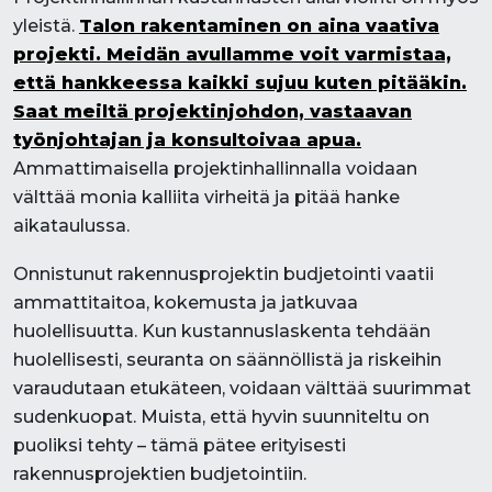
yleistä.
Talon rakentaminen on aina vaativa
projekti. Meidän avullamme voit varmistaa,
että hankkeessa kaikki sujuu kuten pitääkin.
Saat meiltä projektinjohdon, vastaavan
työnjohtajan ja konsultoivaa apua.
Ammattimaisella projektinhallinnalla voidaan
välttää monia kalliita virheitä ja pitää hanke
aikataulussa.
Onnistunut rakennusprojektin budjetointi vaatii
ammattitaitoa, kokemusta ja jatkuvaa
huolellisuutta. Kun kustannuslaskenta tehdään
huolellisesti, seuranta on säännöllistä ja riskeihin
varaudutaan etukäteen, voidaan välttää suurimmat
sudenkuopat. Muista, että hyvin suunniteltu on
puoliksi tehty – tämä pätee erityisesti
rakennusprojektien budjetointiin.