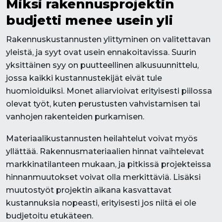
Miksi rakennusprojektin
budjetti menee usein yli
Rakennuskustannusten ylittyminen on valitettavan
yleistä, ja syyt ovat usein ennakoitavissa. Suurin
yksittäinen syy on puutteellinen alkusuunnittelu,
jossa kaikki kustannustekijät eivät tule
huomioiduiksi. Monet aliarvioivat erityisesti piilossa
olevat työt, kuten perustusten vahvistamisen tai
vanhojen rakenteiden purkamisen.
Materiaalikustannusten heilahtelut voivat myös
yllättää. Rakennusmateriaalien hinnat vaihtelevat
markkinatilanteen mukaan, ja pitkissä projekteissa
hinnanmuutokset voivat olla merkittäviä. Lisäksi
muutostyöt projektin aikana kasvattavat
kustannuksia nopeasti, erityisesti jos niitä ei ole
budjetoitu etukäteen.