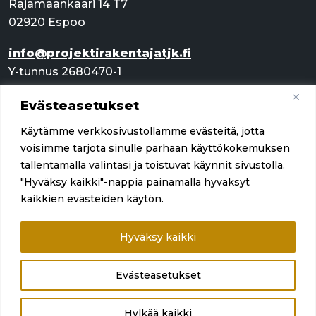
Rajamaankaari 14 T7
02920 Espoo
info@projektirakentajatjk.fi
Y-tunnus 2680470-1
Evästeasetukset
Pikalinkit
Käytämme verkkosivustollamme evästeitä, jotta
Palvelut
voisimme tarjota sinulle parhaan käyttökokemuksen
tallentamalla valintasi ja toistuvat käynnit sivustolla.
Referenssit
"Hyväksy kaikki"-nappia painamalla hyväksyt
kaikkien evästeiden käytön.
Yritys
Ota yhteyttä
Hyväksy kaikki
Evästeasetukset
Hylkää kaikki