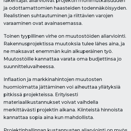
rakentajat aliarvioivat projektin monimutkaisuuden
ja odottamattomien haasteiden todennäköisyyden.
Realistinen suhtautuminen ja riittävien varojen
varaaminen ovat avainasemassa.
Toinen tyypillinen virhe on muutostöiden aliarviointi.
Rakennusprojektissa muutoksia tulee lähes aina, ja
ne maksavat enemmän kuin alkuperäinen työ.
Muutostöille kannattaa varata oma budjettinsa jo
suunnitteluvaiheessa.
Inflaation ja markkinahintojen muutosten
huomioimatta jättäminen voi aiheuttaa yllätyksiä
pitkissä projekteissa. Erityisesti
materiaalikustannukset voivat vaihdella
merkittävästi projektin aikana. Kiinteistä hinnoista
kannattaa sopia aina kun mahdollista.
Projektinhallinnan kustannusten aliarviointi on myös