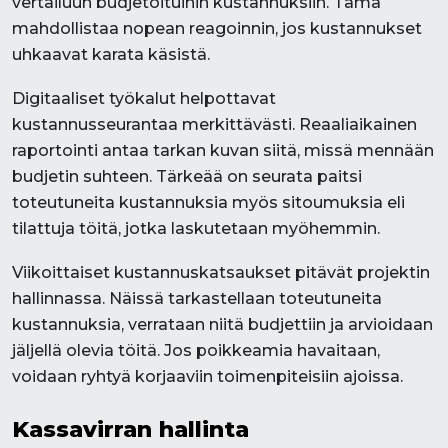
vertailuun budjetoituihin kustannuksiin. Tämä
mahdollistaa nopean reagoinnin, jos kustannukset
uhkaavat karata käsistä.
Digitaaliset työkalut helpottavat
kustannusseurantaa merkittävästi. Reaaliaikainen
raportointi antaa tarkan kuvan siitä, missä mennään
budjetin suhteen. Tärkeää on seurata paitsi
toteutuneita kustannuksia myös sitoumuksia eli
tilattuja töitä, jotka laskutetaan myöhemmin.
Viikoittaiset kustannuskatsaukset pitävät projektin
hallinnassa. Näissä tarkastellaan toteutuneita
kustannuksia, verrataan niitä budjettiin ja arvioidaan
jäljellä olevia töitä. Jos poikkeamia havaitaan,
voidaan ryhtyä korjaaviin toimenpiteisiin ajoissa.
Kassavirran hallinta