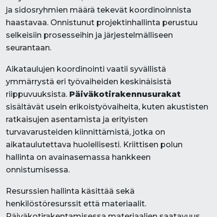
ja sidosryhmien määrä tekevät koordinoinnista
haastavaa. Onnistunut projektinhallinta perustuu
selkeisiin prosesseihin ja järjestelmälliseen
seurantaan.
Aikataulujen koordinointi vaatii syvällistä
ymmärrystä eri työvaiheiden keskinäisistä
riippuvuuksista.
Päiväkotirakennusurakat
sisältävät usein erikoistyövaiheita, kuten akustisten
ratkaisujen asentamista ja erityisten
turvavarusteiden kiinnittämistä, jotka on
aikataulutettava huolellisesti. Kriittisen polun
hallinta on avainasemassa hankkeen
onnistumisessa.
Resurssien hallinta käsittää sekä
henkilöstöresurssit että materiaalit.
Päiväkotirakentamisessa materiaalien saatavuus