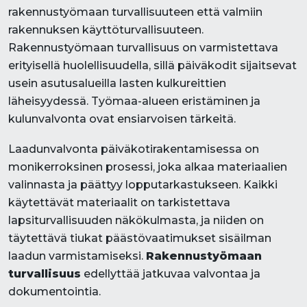
rakennustyömaan turvallisuuteen että valmiin
rakennuksen käyttöturvallisuuteen.
Rakennustyömaan turvallisuus on varmistettava
erityisellä huolellisuudella, sillä päiväkodit sijaitsevat
usein asutusalueilla lasten kulkureittien
läheisyydessä. Työmaa-alueen eristäminen ja
kulunvalvonta ovat ensiarvoisen tärkeitä.
Laadunvalvonta päiväkotirakentamisessa on
monikerroksinen prosessi, joka alkaa materiaalien
valinnasta ja päättyy lopputarkastukseen. Kaikki
käytettävät materiaalit on tarkistettava
lapsiturvallisuuden näkökulmasta, ja niiden on
täytettävä tiukat päästövaatimukset sisäilman
laadun varmistamiseksi.
Rakennustyömaan
turvallisuus
edellyttää jatkuvaa valvontaa ja
dokumentointia.