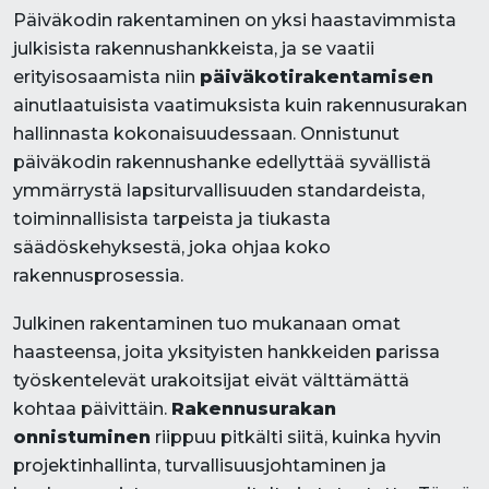
Päiväkodin rakentaminen on yksi haastavimmista
julkisista rakennushankkeista, ja se vaatii
erityisosaamista niin
päiväkotirakentamisen
ainutlaatuisista vaatimuksista kuin rakennusurakan
hallinnasta kokonaisuudessaan. Onnistunut
päiväkodin rakennushanke edellyttää syvällistä
ymmärrystä lapsiturvallisuuden standardeista,
toiminnallisista tarpeista ja tiukasta
säädöskehyksestä, joka ohjaa koko
rakennusprosessia.
Julkinen rakentaminen tuo mukanaan omat
haasteensa, joita yksityisten hankkeiden parissa
työskentelevät urakoitsijat eivät välttämättä
kohtaa päivittäin.
Rakennusurakan
onnistuminen
riippuu pitkälti siitä, kuinka hyvin
projektinhallinta, turvallisuusjohtaminen ja