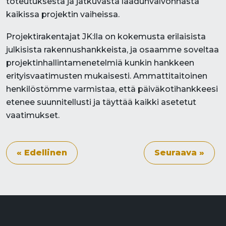
toteutuksesta ja jatkuvasta laadunvalvonnasta
kaikissa projektin vaiheissa.
Projektirakentajat JK:lla on kokemusta erilaisista
julkisista rakennushankkeista, ja osaamme soveltaa
projektinhallintamenetelmiä kunkin hankkeen
erityisvaatimusten mukaisesti. Ammattitaitoinen
henkilöstömme varmistaa, että päiväkotihankkeesi
etenee suunnitellusti ja täyttää kaikki asetetut
vaatimukset.
« Edellinen
Seuraava »