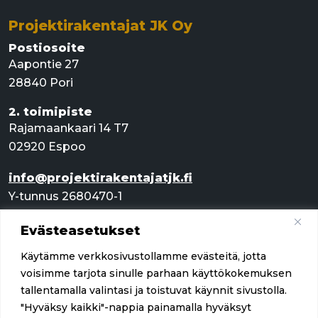
Projektirakentajat JK Oy
Postiosoite
Aapontie 27
28840 Pori
2. toimipiste
Rajamaankaari 14 T7
02920 Espoo
info@projektirakentajatjk.fi
Y-tunnus 2680470-1
Evästeasetukset
Pikalinkit
Käytämme verkkosivustollamme evästeitä, jotta
Palvelut
voisimme tarjota sinulle parhaan käyttökokemuksen
tallentamalla valintasi ja toistuvat käynnit sivustolla.
Referenssit
"Hyväksy kaikki"-nappia painamalla hyväksyt