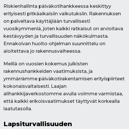
Riskienhallinta päiväkotihankkeessa keskittyy
erityisesti pitkäaikaisiin vaikutuksiin. Rakennuksen
on palveltava käyttäjiään turvallisesti
vuosikymmeniä, joten kaikki ratkaisut on arvioitava
kestävyyden ja turvallisuuden näkökulmasta.
Ennakoivan huolto-ohjelman suunnittelu on
aloitettava jo rakennusvaiheessa.
Meillä on vuosien kokemus julkisten
rakennushankkeiden vaatimuksista, ja
ymmärrämme päiväkotirakentamisen erityispiirteet
kokonaisvaltaisesti. Laajan
alihankkijaverkostomme avulla voimme varmistaa,
että kaikki erikoisvaatimukset täyttyvät korkealla
laatutasolla.
Lapsiturvallisuuden