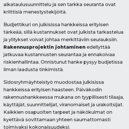
aikataulusuunnittelu ja sen tarkka seuranta ovat
kriittisiä menestystekijöitä.
Budjettikuri on julkisissa hankkeissa erityisen
tärkeää, sillä kustannukset ovat julkista tarkastelua
ja ylitykset voivat johtaa merkittäviin seurauksiin.
Rakennusprojektin johtaminen
edellyttää
jatkuvaa kustannusten seurantaa ja ennakoivaa
riskienhallintaa. Onnistunut hanke pysyy budjetissa
ilman laadusta tinkimistä.
Sidosryhmäyhteistyö muodostaa julkisissa
hankkeissa erityisen haasteen. Päiväkodin
rakennushankkeessa mukana on tyypillisesti tilaaja,
käyttäjät, suunnittelijat, viranomaiset ja urakoitsijat.
Kaikkien osapuolten tarpeet ja näkökulmat on
kyettävä sovittamaan yhteen saumattomasti
toimivaksi kokonaisuudeksi.