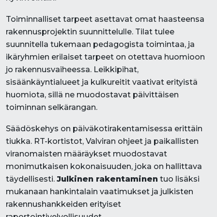
Toiminnalliset tarpeet asettavat omat haasteensa
rakennusprojektin suunnittelulle. Tilat tulee
suunnitella tukemaan pedagogista toimintaa, ja
ikäryhmien erilaiset tarpeet on otettava huomioon
jo rakennusvaiheessa. Leikkipihat,
sisäänkäyntialueet ja kulkureitit vaativat erityistä
huomiota, sillä ne muodostavat päivittäisen
toiminnan selkärangan.
Säädöskehys on päiväkotirakentamisessa erittäin
tiukka. RT-kortistot, Valviran ohjeet ja paikallisten
viranomaisten määräykset muodostavat
monimutkaisen kokonaisuuden, joka on hallittava
täydellisesti.
Julkinen rakentaminen
tuo lisäksi
mukanaan hankintalain vaatimukset ja julkisten
rakennushankkeiden erityiset
raportointivelvollisuudet.