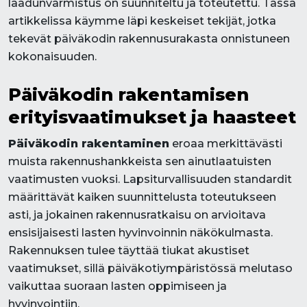
laadunvarmistus on suunniteltu ja toteutettu. Tässä
artikkelissa käymme läpi keskeiset tekijät, jotka
tekevät päiväkodin rakennusurakasta onnistuneen
kokonaisuuden.
Päiväkodin rakentamisen
erityisvaatimukset ja haasteet
Päiväkodin rakentaminen
eroaa merkittävästi
muista rakennushankkeista sen ainutlaatuisten
vaatimusten vuoksi. Lapsiturvallisuuden standardit
määrittävät kaiken suunnittelusta toteutukseen
asti, ja jokainen rakennusratkaisu on arvioitava
ensisijaisesti lasten hyvinvoinnin näkökulmasta.
Rakennuksen tulee täyttää tiukat akustiset
vaatimukset, sillä päiväkotiympäristössä melutaso
vaikuttaa suoraan lasten oppimiseen ja
hyvinvointiin.