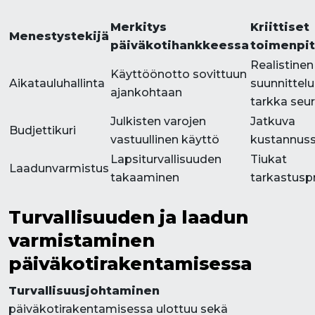
Merkitys
Kriittiset
Menestystekijä
päiväkotihankkeessa
toimenpi
Realistinen
Käyttöönotto sovittuun
Aikatauluhallinta
suunnittelu
ajankohtaan
tarkka seu
Julkisten varojen
Jatkuva
Budjettikuri
vastuullinen käyttö
kustannuss
Lapsiturvallisuuden
Tiukat
Laadunvarmistus
takaaminen
tarkastusp
Turvallisuuden ja laadun
varmistaminen
päiväkotirakentamisessa
Turvallisuusjohtaminen
päiväkotirakentamisessa ulottuu sekä