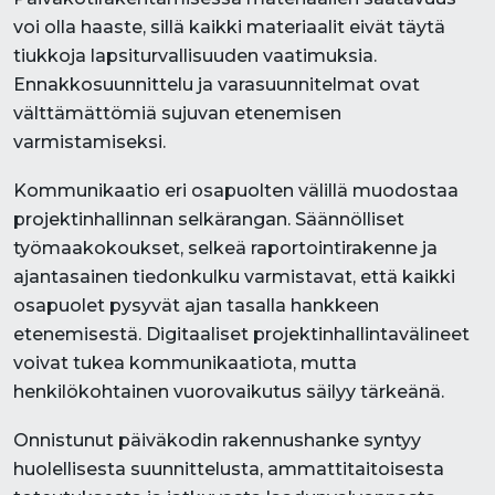
voi olla haaste, sillä kaikki materiaalit eivät täytä
tiukkoja lapsiturvallisuuden vaatimuksia.
Ennakkosuunnittelu ja varasuunnitelmat ovat
välttämättömiä sujuvan etenemisen
varmistamiseksi.
Kommunikaatio eri osapuolten välillä muodostaa
projektinhallinnan selkärangan. Säännölliset
työmaakokoukset, selkeä raportointirakenne ja
ajantasainen tiedonkulku varmistavat, että kaikki
osapuolet pysyvät ajan tasalla hankkeen
etenemisestä. Digitaaliset projektinhallintavälineet
voivat tukea kommunikaatiota, mutta
henkilökohtainen vuorovaikutus säilyy tärkeänä.
Onnistunut päiväkodin rakennushanke syntyy
huolellisesta suunnittelusta, ammattitaitoisesta