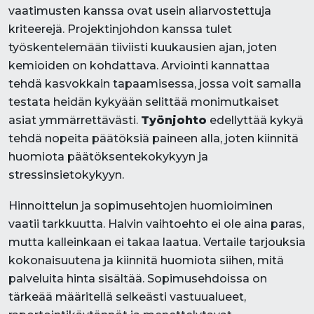
vaatimusten kanssa ovat usein aliarvostettuja
kriteerejä. Projektinjohdon kanssa tulet
työskentelemään tiiviisti kuukausien ajan, joten
kemioiden on kohdattava. Arviointi kannattaa
tehdä kasvokkain tapaamisessa, jossa voit samalla
testata heidän kykyään selittää monimutkaiset
asiat ymmärrettävästi.
Työnjohto
edellyttää kykyä
tehdä nopeita päätöksiä paineen alla, joten kiinnitä
huomiota päätöksentekokykyyn ja
stressinsietokykyyn.
Hinnoittelun ja sopimusehtojen huomioiminen
vaatii tarkkuutta. Halvin vaihtoehto ei ole aina paras,
mutta kalleinkaan ei takaa laatua. Vertaile tarjouksia
kokonaisuutena ja kiinnitä huomiota siihen, mitä
palveluita hinta sisältää. Sopimusehdoissa on
tärkeää määritellä selkeästi vastuualueet,