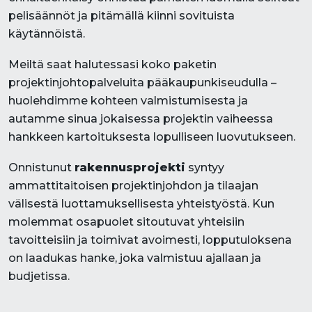
pelisäännöt ja pitämällä kiinni sovituista
käytännöistä.
Meiltä saat halutessasi koko paketin
projektinjohtopalveluita pääkaupunkiseudulla –
huolehdimme kohteen valmistumisesta ja
autamme sinua jokaisessa projektin vaiheessa
hankkeen kartoituksesta lopulliseen luovutukseen.
Onnistunut
rakennusprojekti
syntyy
ammattitaitoisen projektinjohdon ja tilaajan
välisestä luottamuksellisesta yhteistyöstä. Kun
molemmat osapuolet sitoutuvat yhteisiin
tavoitteisiin ja toimivat avoimesti, lopputuloksena
on laadukas hanke, joka valmistuu ajallaan ja
budjetissa.