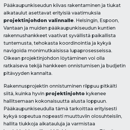
Pääkaupunkiseudun kiivas rakentaminen ja tiukat
aikataulut asettavat erityisiä vaatimuksia
projektinjohdon valinnalle
. Helsingin, Espoon,
Vantaan ja muiden pääkaupunkiseudun kuntien
rakennushankkeet vaativat syvällistä paikallista
tuntemusta, tehokasta koordinointia ja kykyä
navigoida monimutkaisissa lupaprosesseissa.
Oikean projektinjohdon löytäminen voi olla
ratkaiseva tekijä hankkeen onnistumisen ja budjetin
pitävyyden kannalta.
Rakennusprojektin onnistuminen riippuu pitkälti
siitä, kuinka hyvin
projektinjohto
kykenee
hallitsemaan kokonaisuutta alusta loppuun.
Pääkaupunkiseudulla tämä tarkoittaa erityisesti
kykyä sopeutua nopeasti muuttuviin olosuhteisiin,
hallita tiukkoja aikatauluja ja varmistaa