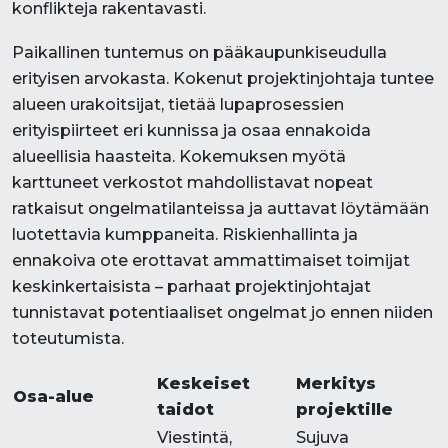
konflikteja rakentavasti.
Paikallinen tuntemus on pääkaupunkiseudulla
erityisen arvokasta. Kokenut projektinjohtaja tuntee
alueen urakoitsijat, tietää lupaprosessien
erityispiirteet eri kunnissa ja osaa ennakoida
alueellisia haasteita. Kokemuksen myötä
karttuneet verkostot mahdollistavat nopeat
ratkaisut ongelmatilanteissa ja auttavat löytämään
luotettavia kumppaneita. Riskienhallinta ja
ennakoiva ote erottavat ammattimaiset toimijat
keskinkertaisista – parhaat projektinjohtajat
tunnistavat potentiaaliset ongelmat jo ennen niiden
toteutumista.
Keskeiset
Merkitys
Osa-alue
taidot
projektille
Viestintä,
Sujuva