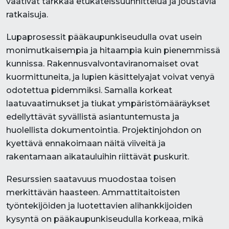
vaativat tarkkaa etukäteissuunnittelua ja joustavia
ratkaisuja.
Lupaprosessit pääkaupunkiseudulla ovat usein
monimutkaisempia ja hitaampia kuin pienemmissä
kunnissa. Rakennusvalvontaviranomaiset ovat
kuormittuneita, ja lupien käsittelyajat voivat venyä
odotettua pidemmiksi. Samalla korkeat
laatuvaatimukset ja tiukat ympäristömääräykset
edellyttävät syvällistä asiantuntemusta ja
huolellista dokumentointia. Projektinjohdon on
kyettävä ennakoimaan näitä viiveitä ja
rakentamaan aikatauluihin riittävät puskurit.
Resurssien saatavuus muodostaa toisen
merkittävän haasteen. Ammattitaitoisten
työntekijöiden ja luotettavien alihankkijoiden
kysyntä on pääkaupunkiseudulla korkeaa, mikä