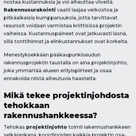
nostaa kustannuksia ja voi aiheuttaa viiveitä.
Rakennusurakointi
vaatii laajaa verkostoa ja
pitkäaikaisia kumppanuuksia, jotta tarvittavat
resurssit voidaan varmistaa kriittisissä projektin
vaiheissa. Kustannuspaineet ovat jatkuvasti läsnä,
sillä tonttihinnat ja elinkustannukset ovat korkeita.
Menestyksekkään pääkaupunkiseudun
rakennusprojektin taustalla on aina projektinjohto,
joka ymmärtää alueen erityispiirteet ja osaa
ennakoida niistä aiheutuvia haasteita.
Mikä tekee projektinjohdosta
tehokkaan
rakennushankkeessa?
Tehokas
projektinjohto
toimii rakennushankkeen
selkärankana, koordinoiden kaikkia projektin osa-