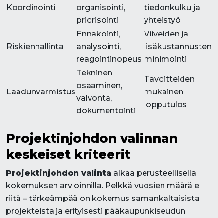
Koordinointi
organisointi,
tiedonkulku ja
priorisointi
yhteistyö
Ennakointi,
Viiveiden ja
Riskienhallinta
analysointi,
lisäkustannusten
reagointinopeus
minimointi
Tekninen
Tavoitteiden
osaaminen,
Laadunvarmistus
mukainen
valvonta,
lopputulos
dokumentointi
Projektinjohdon valinnan
keskeiset kriteerit
Projektinjohdon valinta
alkaa perusteellisella
kokemuksen arvioinnilla. Pelkkä vuosien määrä ei
riitä – tärkeämpää on kokemus samankaltaisista
projekteista ja erityisesti pääkaupunkiseudun