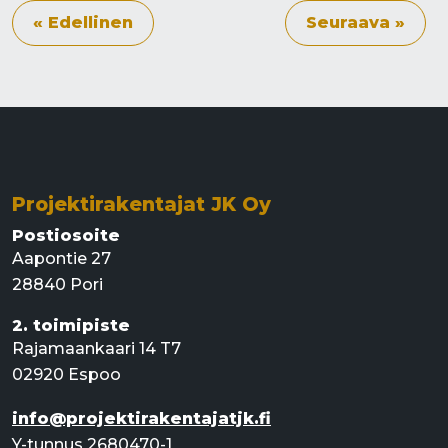
« Edellinen
Seuraava »
Projektirakentajat JK Oy
Postiosoite
Aapontie 27
28840 Pori
2. toimipiste
Rajamaankaari 14 T7
02920 Espoo
info@projektirakentajatjk.fi
Y-tunnus 2680470-1