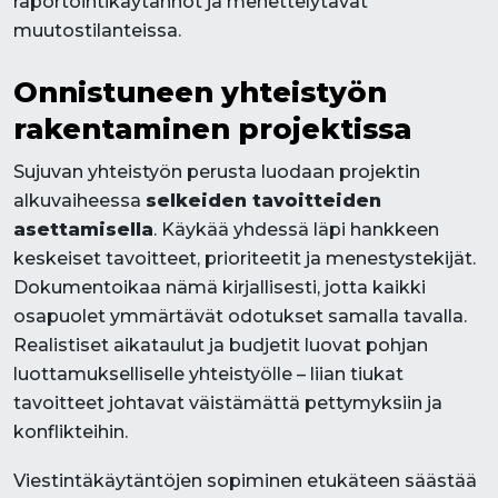
raportointikäytännöt ja menettelytavat
muutostilanteissa.
Onnistuneen yhteistyön
rakentaminen projektissa
Sujuvan yhteistyön perusta luodaan projektin
alkuvaiheessa
selkeiden tavoitteiden
asettamisella
. Käykää yhdessä läpi hankkeen
keskeiset tavoitteet, prioriteetit ja menestystekijät.
Dokumentoikaa nämä kirjallisesti, jotta kaikki
osapuolet ymmärtävät odotukset samalla tavalla.
Realistiset aikataulut ja budjetit luovat pohjan
luottamukselliselle yhteistyölle – liian tiukat
tavoitteet johtavat väistämättä pettymyksiin ja
konflikteihin.
Viestintäkäytäntöjen sopiminen etukäteen säästää