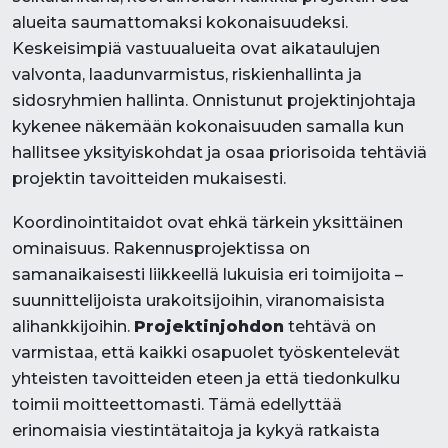
alueita saumattomaksi kokonaisuudeksi.
Keskeisimpiä vastuualueita ovat aikataulujen
valvonta, laadunvarmistus, riskienhallinta ja
sidosryhmien hallinta. Onnistunut projektinjohtaja
kykenee näkemään kokonaisuuden samalla kun
hallitsee yksityiskohdat ja osaa priorisoida tehtäviä
projektin tavoitteiden mukaisesti.
Koordinointitaidot ovat ehkä tärkein yksittäinen
ominaisuus. Rakennusprojektissa on
samanaikaisesti liikkeellä lukuisia eri toimijoita –
suunnittelijoista urakoitsijoihin, viranomaisista
alihankkijoihin.
Projektinjohdon
tehtävä on
varmistaa, että kaikki osapuolet työskentelevät
yhteisten tavoitteiden eteen ja että tiedonkulku
toimii moitteettomasti. Tämä edellyttää
erinomaisia viestintätaitoja ja kykyä ratkaista