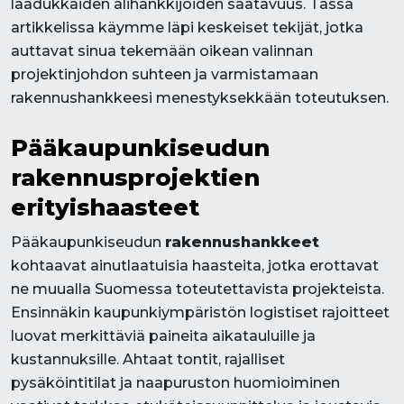
laadukkaiden alihankkijoiden saatavuus. Tässä
artikkelissa käymme läpi keskeiset tekijät, jotka
auttavat sinua tekemään oikean valinnan
projektinjohdon suhteen ja varmistamaan
rakennushankkeesi menestyksekkään toteutuksen.
Pääkaupunkiseudun
rakennusprojektien
erityishaasteet
Pääkaupunkiseudun
rakennushankkeet
kohtaavat ainutlaatuisia haasteita, jotka erottavat
ne muualla Suomessa toteutettavista projekteista.
Ensinnäkin kaupunkiympäristön logistiset rajoitteet
luovat merkittäviä paineita aikatauluille ja
kustannuksille. Ahtaat tontit, rajalliset
pysäköintitilat ja naapuruston huomioiminen