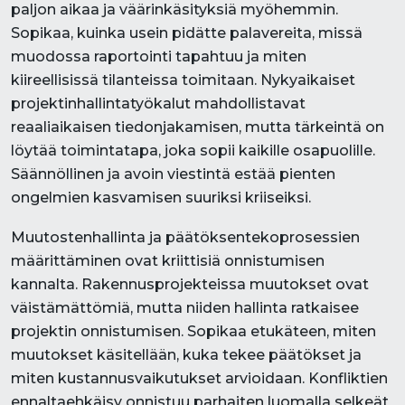
paljon aikaa ja väärinkäsityksiä myöhemmin.
Sopikaa, kuinka usein pidätte palavereita, missä
muodossa raportointi tapahtuu ja miten
kiireellisissä tilanteissa toimitaan. Nykyaikaiset
projektinhallintatyökalut mahdollistavat
reaaliaikaisen tiedonjakamisen, mutta tärkeintä on
löytää toimintatapa, joka sopii kaikille osapuolille.
Säännöllinen ja avoin viestintä estää pienten
ongelmien kasvamisen suuriksi kriiseiksi.
Muutostenhallinta ja päätöksentekoprosessien
määrittäminen ovat kriittisiä onnistumisen
kannalta. Rakennusprojekteissa muutokset ovat
väistämättömiä, mutta niiden hallinta ratkaisee
projektin onnistumisen. Sopikaa etukäteen, miten
muutokset käsitellään, kuka tekee päätökset ja
miten kustannusvaikutukset arvioidaan. Konfliktien
ennaltaehkäisy onnistuu parhaiten luomalla selkeät