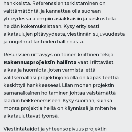
hankkeista. Referenssien tarkistaminen on
välttämätöntä, ja kannattaa olla suoraan
yhteydessä aiempiin asiakkaisiin ja keskustella
heidän kokemuksistaan. Kysy erityisesti
aikataulujen pitävyydestä, viestinnän sujuvuudesta
ja ongelmatilanteiden hallinnasta.
Resurssien riittävyys on toinen kriittinen tekijä.
Rakennusprojektin hallinta
vaatii riittävästi
aikaa ja huomiota, joten varmista, että
valitsemallasi projektinjohdolla on kapasiteettia
keskittyä hankkeeseesi. Liian monen projektin
samanaikainen hoitaminen johtaa väistämättä
laadun heikkenemiseen. Kysy suoraan, kuinka
monta projektia heillä on käynnissä ja miten he
aikatauluttavat työnsä.
Viestintätaidot ja yhteensopivuus projektin