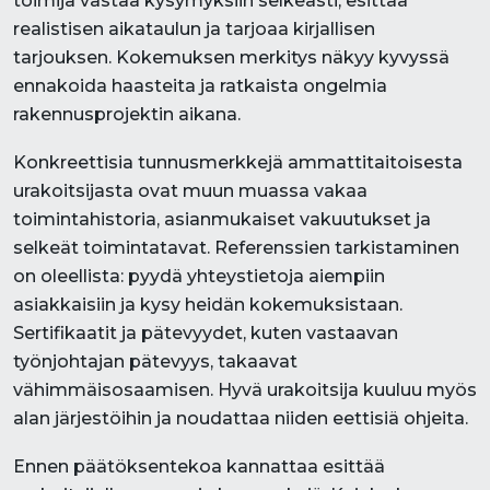
toimija vastaa kysymyksiin selkeästi, esittää
realistisen aikataulun ja tarjoaa kirjallisen
tarjouksen. Kokemuksen merkitys näkyy kyvyssä
ennakoida haasteita ja ratkaista ongelmia
rakennusprojektin aikana.
Konkreettisia tunnusmerkkejä ammattitaitoisesta
urakoitsijasta ovat muun muassa vakaa
toimintahistoria, asianmukaiset vakuutukset ja
selkeät toimintatavat. Referenssien tarkistaminen
on oleellista: pyydä yhteystietoja aiempiin
asiakkaisiin ja kysy heidän kokemuksistaan.
Sertifikaatit ja pätevyydet, kuten vastaavan
työnjohtajan pätevyys, takaavat
vähimmäisosaamisen. Hyvä urakoitsija kuuluu myös
alan järjestöihin ja noudattaa niiden eettisiä ohjeita.
Ennen päätöksentekoa kannattaa esittää