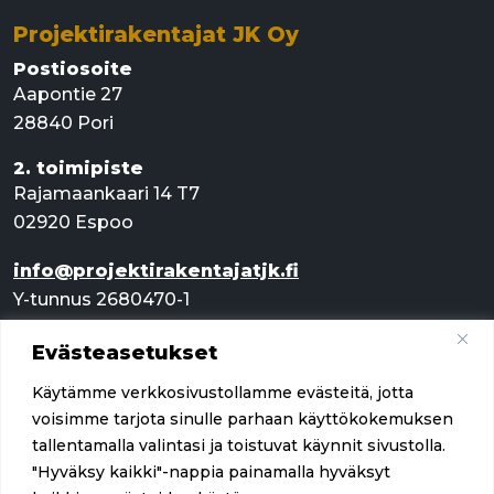
Projektirakentajat JK Oy
Postiosoite
Aapontie 27
28840 Pori
2. toimipiste
Rajamaankaari 14 T7
02920 Espoo
info@projektirakentajatjk.fi
Y-tunnus 2680470-1
Evästeasetukset
Pikalinkit
Käytämme verkkosivustollamme evästeitä, jotta
Palvelut
voisimme tarjota sinulle parhaan käyttökokemuksen
tallentamalla valintasi ja toistuvat käynnit sivustolla.
Referenssit
"Hyväksy kaikki"-nappia painamalla hyväksyt