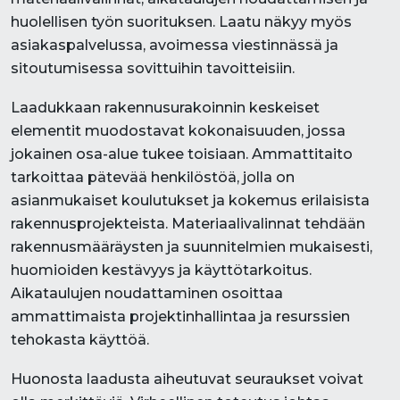
huolellisen työn suorituksen. Laatu näkyy myös
asiakaspalvelussa, avoimessa viestinnässä ja
sitoutumisessa sovittuihin tavoitteisiin.
Laadukkaan rakennusurakoinnin keskeiset
elementit muodostavat kokonaisuuden, jossa
jokainen osa-alue tukee toisiaan. Ammattitaito
tarkoittaa pätevää henkilöstöä, jolla on
asianmukaiset koulutukset ja kokemus erilaisista
rakennusprojekteista. Materiaalivalinnat tehdään
rakennusmääräysten ja suunnitelmien mukaisesti,
huomioiden kestävyys ja käyttötarkoitus.
Aikataulujen noudattaminen osoittaa
ammattimaista projektinhallintaa ja resurssien
tehokasta käyttöä.
Huonosta laadusta aiheutuvat seuraukset voivat