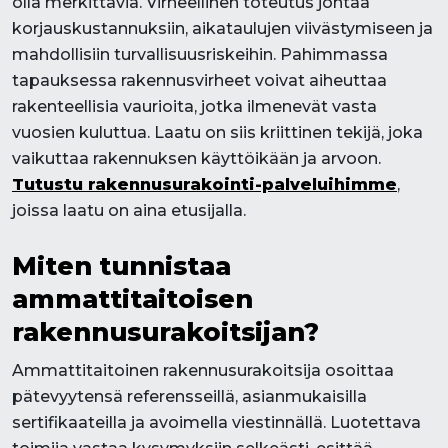
olla merkittäviä. Virheellinen toteutus johtaa
korjauskustannuksiin, aikataulujen viivästymiseen ja
mahdollisiin turvallisuusriskeihin. Pahimmassa
tapauksessa rakennusvirheet voivat aiheuttaa
rakenteellisia vaurioita, jotka ilmenevät vasta
vuosien kuluttua. Laatu on siis kriittinen tekijä, joka
vaikuttaa rakennuksen käyttöikään ja arvoon.
Tutustu rakennusurakointi-palveluihimme
,
joissa laatu on aina etusijalla.
Miten tunnistaa
ammattitaitoisen
rakennusurakoitsijan?
Ammattitaitoinen rakennusurakoitsija osoittaa
pätevyytensä referensseillä, asianmukaisilla
sertifikaateilla ja avoimella viestinnällä. Luotettava