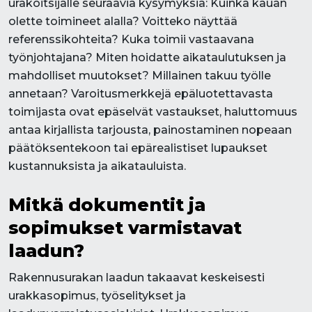
urakoitsijalle seuraavia kysymyksiä: Kuinka kauan
olette toimineet alalla? Voitteko näyttää
referenssikohteita? Kuka toimii vastaavana
työnjohtajana? Miten hoidatte aikataulutuksen ja
mahdolliset muutokset? Millainen takuu työlle
annetaan? Varoitusmerkkejä epäluotettavasta
toimijasta ovat epäselvät vastaukset, haluttomuus
antaa kirjallista tarjousta, painostaminen nopeaan
päätöksentekoon tai epärealistiset lupaukset
kustannuksista ja aikatauluista.
Mitkä dokumentit ja
sopimukset varmistavat
laadun?
Rakennusurakan laadun takaavat keskeisesti
urakkasopimus, työselitykset ja