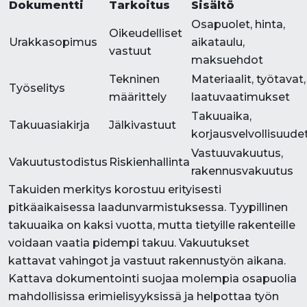
Dokumentti
Tarkoitus
Sisältö
Osapuolet, hinta,
Oikeudelliset
Urakkasopimus
aikataulu,
vastuut
maksuehdot
Tekninen
Materiaalit, työtavat,
Työselitys
määrittely
laatuvaatimukset
Takuuaika,
Takuuasiakirja
Jälkivastuut
korjausvelvollisuude
Vastuuvakuutus,
Vakuutustodistus
Riskienhallinta
rakennusvakuutus
Takuiden merkitys korostuu erityisesti
pitkäaikaisessa laadunvarmistuksessa. Tyypillinen
takuuaika on kaksi vuotta, mutta tietyille rakenteille
voidaan vaatia pidempi takuu. Vakuutukset
kattavat vahingot ja vastuut rakennustyön aikana.
Kattava dokumentointi suojaa molempia osapuolia
mahdollisissa erimielisyyksissä ja helpottaa työn