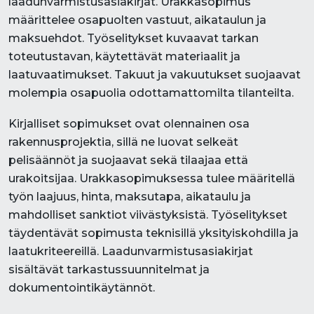
laadunvarmistusasiakirjat. Urakkasopimus
määrittelee osapuolten vastuut, aikataulun ja
maksuehdot. Työselitykset kuvaavat tarkan
toteutustavan, käytettävät materiaalit ja
laatuvaatimukset. Takuut ja vakuutukset suojaavat
molempia osapuolia odottamattomilta tilanteilta.
Kirjalliset sopimukset ovat olennainen osa
rakennusprojektia, sillä ne luovat selkeät
pelisäännöt ja suojaavat sekä tilaajaa että
urakoitsijaa. Urakkasopimuksessa tulee määritellä
työn laajuus, hinta, maksutapa, aikataulu ja
mahdolliset sanktiot viivästyksistä. Työselitykset
täydentävät sopimusta teknisillä yksityiskohdilla ja
laatukriteereillä. Laadunvarmistusasiakirjat
sisältävät tarkastussuunnitelmat ja
dokumentointikäytännöt.