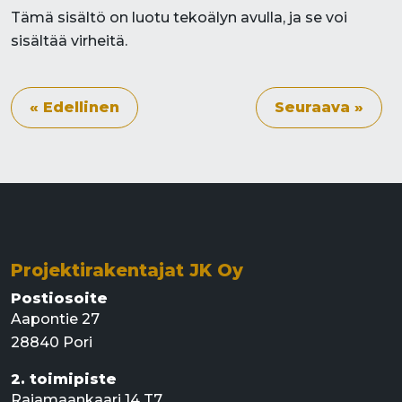
Tämä sisältö on luotu tekoälyn avulla, ja se voi
sisältää virheitä.
« Edellinen
Seuraava »
Projektirakentajat JK Oy
Postiosoite
Aapontie 27
28840 Pori
2. toimipiste
Rajamaankaari 14 T7