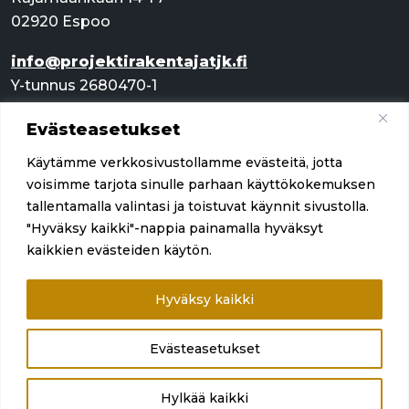
02920 Espoo
info@projektirakentajatjk.fi
Y-tunnus 2680470-1
Evästeasetukset
Pikalinkit
Käytämme verkkosivustollamme evästeitä, jotta
Palvelut
voisimme tarjota sinulle parhaan käyttökokemuksen
tallentamalla valintasi ja toistuvat käynnit sivustolla.
Referenssit
"Hyväksy kaikki"-nappia painamalla hyväksyt
kaikkien evästeiden käytön.
Yritys
Ota yhteyttä
Hyväksy kaikki
Evästeasetukset
Hylkää kaikki