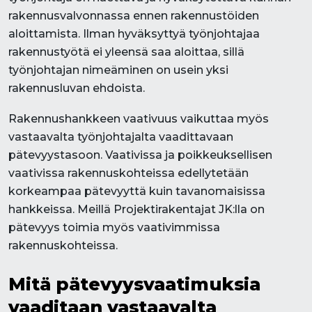
rakennusvalvonnassa ennen rakennustöiden
aloittamista. Ilman hyväksyttyä työnjohtajaa
rakennustyötä ei yleensä saa aloittaa, sillä
työnjohtajan nimeäminen on usein yksi
rakennusluvan ehdoista.
Rakennushankkeen vaativuus vaikuttaa myös
vastaavalta työnjohtajalta vaadittavaan
pätevyystasoon. Vaativissa ja poikkeuksellisen
vaativissa rakennuskohteissa edellytetään
korkeampaa pätevyyttä kuin tavanomaisissa
hankkeissa. Meillä Projektirakentajat JK:lla on
pätevyys toimia myös vaativimmissa
rakennuskohteissa.
Mitä pätevyysvaatimuksia
vaaditaan vastaavalta