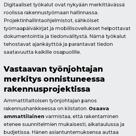
Digitaaliset työkalut ovat nykyään merkittävässä
roolissa rakennustyömaan hallinnassa.
Projektinhallintaohjelmistot, sähköiset
työmaapäiväkirjat ja mobiilisovellukset helpottavat
dokumentointia ja tiedonvälitystä. Nämä työkalut
tehostavat ajankäyttöä ja parantavat tiedon
saatavuutta kaikille osapuolille.
Vastaavan työnjohtajan
merkitys onnistuneessa
rakennusprojektissa
Ammattitaitoisen työnjohtajan panos
rakennushankkeessa on kiistaton.
Osaava
ammattilainen
varmistaa, että rakentaminen
etenee suunnitelmien mukaisesti, aikataulussa ja
budjetissa. Hänen asiantuntemuksensa auttaa