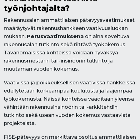
työnjohtajalta?
Rakennusalan ammattilaisen pätevyysvaatimukset
määräytyvät rakennushankkeen vaativuusluokan
mukaan.
Perusvaatimuksena
on aina soveltuva
rakennusalan tutkinto sekä riittävä työkokemus.
Tavanomaisissa kohteissa voidaan hyväksyä
rakennusmestarin tai -insinöörin tutkinto ja
muutaman vuoden kokemus.
Vaativissa ja poikkeuksellisen vaativissa hankkeissa
edellytetään korkeampaa koulutusta ja laajempaa
työkokemusta. Näissä kohteissa vaaditaan yleensä
vähintään rakennusinsinöörin tai -arkkitehdin
tutkinto sekä usean vuoden kokemus vastaavista
projekteista.
FISE-pätevyys on merkittävä osoitus ammattilaisen