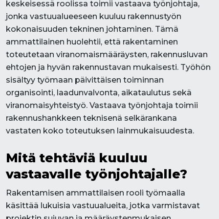
keskeisessä roolissa toimii vastaava työnjohtaja,
jonka vastuualueeseen kuuluu rakennustyön
kokonaisuuden tekninen johtaminen. Tämä
ammattilainen huolehtii, että rakentaminen
toteutetaan viranomaismääräysten, rakennusluvan
ehtojen ja hyvän rakennustavan mukaisesti. Työhön
sisältyy työmaan päivittäisen toiminnan
organisointi, laadunvalvonta, aikataulutus sekä
viranomaisyhteistyö. Vastaava työnjohtaja toimii
rakennushankkeen teknisenä selkärankana
vastaten koko toteutuksen lainmukaisuudesta.
Mitä tehtäviä kuuluu
vastaavalle työnjohtajalle?
Rakentamisen ammattilaisen rooli työmaalla
käsittää lukuisia vastuualueita, jotka varmistavat
projektin sujuvan ja määräystenmukaisen