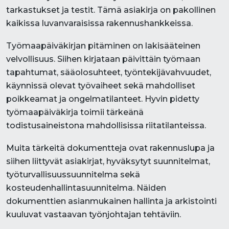
tarkastukset ja testit. Tämä asiakirja on pakollinen
kaikissa luvanvaraisissa rakennushankkeissa.
Työmaapäiväkirjan pitäminen on lakisääteinen
velvollisuus. Siihen kirjataan päivittäin työmaan
tapahtumat, sääolosuhteet, työntekijävahvuudet,
käynnissä olevat työvaiheet sekä mahdolliset
poikkeamat ja ongelmatilanteet. Hyvin pidetty
työmaapäiväkirja toimii tärkeänä
todistusaineistona mahdollisissa riitatilanteissa.
Muita tärkeitä dokumentteja ovat rakennuslupa ja
siihen liittyvät asiakirjat, hyväksytyt suunnitelmat,
työturvallisuussuunnitelma sekä
kosteudenhallintasuunnitelma. Näiden
dokumenttien asianmukainen hallinta ja arkistointi
kuuluvat vastaavan työnjohtajan tehtäviin.