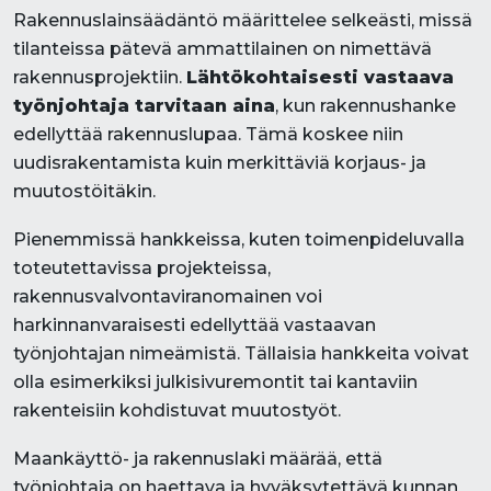
Rakennuslainsäädäntö määrittelee selkeästi, missä
tilanteissa pätevä ammattilainen on nimettävä
rakennusprojektiin.
Lähtökohtaisesti vastaava
työnjohtaja tarvitaan aina
, kun rakennushanke
edellyttää rakennuslupaa. Tämä koskee niin
uudisrakentamista kuin merkittäviä korjaus- ja
muutostöitäkin.
Pienemmissä hankkeissa, kuten toimenpideluvalla
toteutettavissa projekteissa,
rakennusvalvontaviranomainen voi
harkinnanvaraisesti edellyttää vastaavan
työnjohtajan nimeämistä. Tällaisia hankkeita voivat
olla esimerkiksi julkisivuremontit tai kantaviin
rakenteisiin kohdistuvat muutostyöt.
Maankäyttö- ja rakennuslaki määrää, että
työnjohtaja on haettava ja hyväksytettävä kunnan