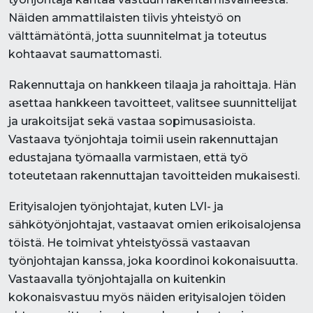
Näiden ammattilaisten tiivis yhteistyö on
välttämätöntä, jotta suunnitelmat ja toteutus
kohtaavat saumattomasti.
Rakennuttaja on hankkeen tilaaja ja rahoittaja. Hän
asettaa hankkeen tavoitteet, valitsee suunnittelijat
ja urakoitsijat sekä vastaa sopimusasioista.
Vastaava työnjohtaja toimii usein rakennuttajan
edustajana työmaalla varmistaen, että työ
toteutetaan rakennuttajan tavoitteiden mukaisesti.
Erityisalojen työnjohtajat, kuten LVI- ja
sähkötyönjohtajat, vastaavat omien erikoisalojensa
töistä. He toimivat yhteistyössä vastaavan
työnjohtajan kanssa, joka koordinoi kokonaisuutta.
Vastaavalla työnjohtajalla on kuitenkin
kokonaisvastuu myös näiden erityisalojen töiden