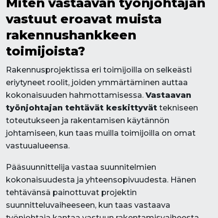
Miten vastaavan työnjohtajan
vastuut eroavat muista
rakennushankkeen
toimijoista?
Rakennusprojektissa eri toimijoilla on selkeästi
eriytyneet roolit, joiden ymmärtäminen auttaa
kokonaisuuden hahmottamisessa.
Vastaavan
työnjohtajan tehtävät keskittyvät
tekniseen
toteutukseen ja rakentamisen käytännön
johtamiseen, kun taas muilla toimijoilla on omat
vastuualueensa.
Pääsuunnittelija vastaa suunnitelmien
kokonaisuudesta ja yhteensopivuudesta. Hänen
tehtävänsä painottuvat projektin
suunnitteluvaiheeseen, kun taas vastaava
työnjohtaja kantaa vastuun rakentamisvaiheesta.