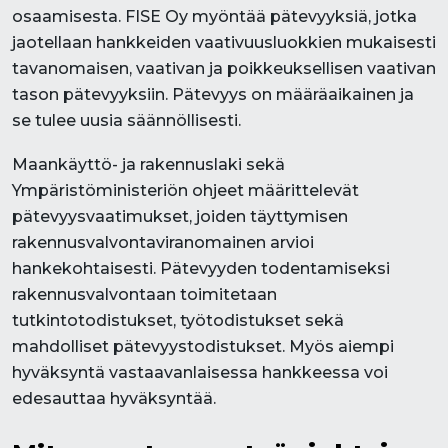
osaamisesta. FISE Oy myöntää pätevyyksiä, jotka
jaotellaan hankkeiden vaativuusluokkien mukaisesti
tavanomaisen, vaativan ja poikkeuksellisen vaativan
tason pätevyyksiin. Pätevyys on määräaikainen ja
se tulee uusia säännöllisesti.
Maankäyttö- ja rakennuslaki sekä
Ympäristöministeriön ohjeet määrittelevät
pätevyysvaatimukset, joiden täyttymisen
rakennusvalvontaviranomainen arvioi
hankekohtaisesti. Pätevyyden todentamiseksi
rakennusvalvontaan toimitetaan
tutkintotodistukset, työtodistukset sekä
mahdolliset pätevyystodistukset. Myös aiempi
hyväksyntä vastaavanlaisessa hankkeessa voi
edesauttaa hyväksyntää.