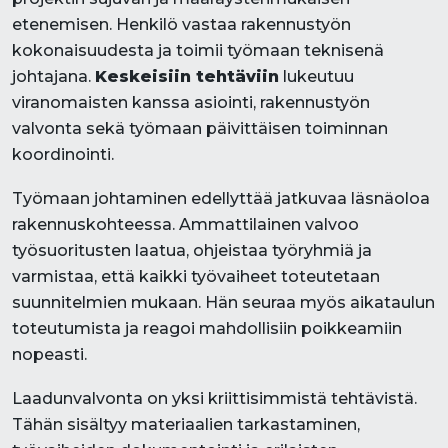
etenemisen. Henkilö vastaa rakennustyön
kokonaisuudesta ja toimii työmaan teknisenä
johtajana.
Keskeisiin tehtäviin
lukeutuu
viranomaisten kanssa asiointi, rakennustyön
valvonta sekä työmaan päivittäisen toiminnan
koordinointi.
Työmaan johtaminen edellyttää jatkuvaa läsnäoloa
rakennuskohteessa. Ammattilainen valvoo
työsuoritusten laatua, ohjeistaa työryhmiä ja
varmistaa, että kaikki työvaiheet toteutetaan
suunnitelmien mukaan. Hän seuraa myös aikataulun
toteutumista ja reagoi mahdollisiin poikkeamiin
nopeasti.
Laadunvalvonta on yksi kriittisimmistä tehtävistä.
Tähän sisältyy materiaalien tarkastaminen,