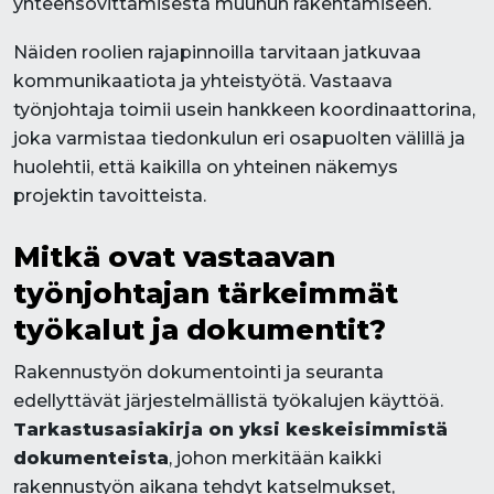
yhteensovittamisesta muuhun rakentamiseen.
Näiden roolien rajapinnoilla tarvitaan jatkuvaa
kommunikaatiota ja yhteistyötä. Vastaava
työnjohtaja toimii usein hankkeen koordinaattorina,
joka varmistaa tiedonkulun eri osapuolten välillä ja
huolehtii, että kaikilla on yhteinen näkemys
projektin tavoitteista.
Mitkä ovat vastaavan
työnjohtajan tärkeimmät
työkalut ja dokumentit?
Rakennustyön dokumentointi ja seuranta
edellyttävät järjestelmällistä työkalujen käyttöä.
Tarkastusasiakirja on yksi keskeisimmistä
dokumenteista
, johon merkitään kaikki
rakennustyön aikana tehdyt katselmukset,