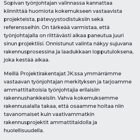
Sopivan työnjohtajan valinnassa kannattaa
kiinnittää huomiota kokemukseen vastaavista
projekteista, pätevyystodistuksiin sekä
referensseihin. On tärkeää varmistaa, että
työnjohtajalla on riittävästi aikaa paneutua juuri
sinun projektiisi. Onnistunut valinta näkyy sujuvana
rakennusprosessina ja laadukkaan lopputuloksena,
joka kestää aikaa.
Meillä Projektirakentajat JK:ssa ymmärrämme
vastaavan työnjohtajan merkityksen ja tarjoamme
ammattitaitoisia työnjohtajia erilaisiin
rakennushankkeisiin. Vahva kokemuksemme
rakennusalalla takaa, että osaamme hoitaa niin
tavanomaiset kuin vaativammatkin
rakennusprojektit ammattitaidolla ja
huolellisuudella.