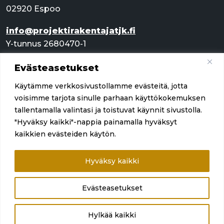
02920 Espoo
info@projektirakentajatjk.fi
Y-tunnus 2680470-1
Evästeasetukset
Pikalinkit
Käytämme verkkosivustollamme evästeitä, jotta
Palvelut
voisimme tarjota sinulle parhaan käyttökokemuksen
tallentamalla valintasi ja toistuvat käynnit sivustolla.
Referenssit
"Hyväksy kaikki"-nappia painamalla hyväksyt
kaikkien evästeiden käytön.
Yritys
Ota yhteyttä
Hyväksy kaikki
Evästeasetukset
Hylkää kaikki