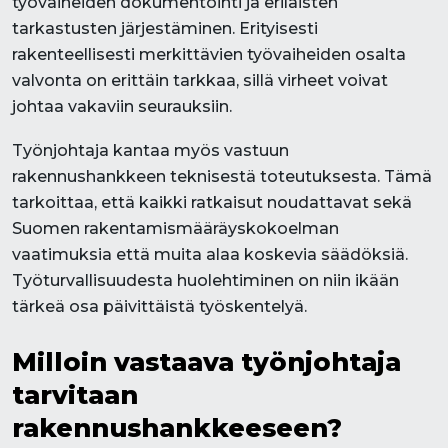
työvaiheiden dokumentointi ja erilaisten
tarkastusten järjestäminen. Erityisesti
rakenteellisesti merkittävien työvaiheiden osalta
valvonta on erittäin tarkkaa, sillä virheet voivat
johtaa vakaviin seurauksiin.
Työnjohtaja kantaa myös vastuun
rakennushankkeen teknisestä toteutuksesta. Tämä
tarkoittaa, että kaikki ratkaisut noudattavat sekä
Suomen rakentamismääräyskokoelman
vaatimuksia että muita alaa koskevia säädöksiä.
Työturvallisuudesta huolehtiminen on niin ikään
tärkeä osa päivittäistä työskentelyä.
Milloin vastaava työnjohtaja
tarvitaan
rakennushankkeeseen?