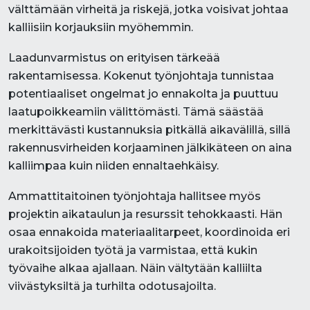
välttämään virheitä ja riskejä, jotka voisivat johtaa
kalliisiin korjauksiin myöhemmin.
Laadunvarmistus on erityisen tärkeää
rakentamisessa. Kokenut työnjohtaja tunnistaa
potentiaaliset ongelmat jo ennakolta ja puuttuu
laatupoikkeamiin välittömästi. Tämä säästää
merkittävästi kustannuksia pitkällä aikavälillä, sillä
rakennusvirheiden korjaaminen jälkikäteen on aina
kalliimpaa kuin niiden ennaltaehkäisy.
Ammattitaitoinen työnjohtaja hallitsee myös
projektin aikataulun ja resurssit tehokkaasti. Hän
osaa ennakoida materiaalitarpeet, koordinoida eri
urakoitsijoiden työtä ja varmistaa, että kukin
työvaihe alkaa ajallaan. Näin vältytään kalliilta
viivästyksiltä ja turhilta odotusajoilta.