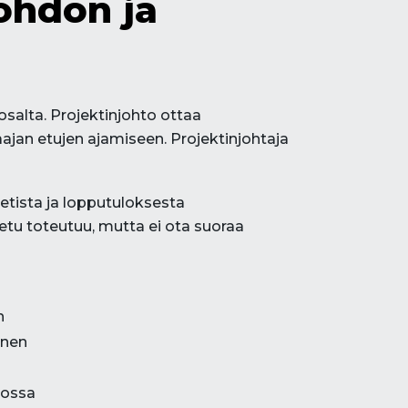
ohdon ja
salta. Projektinjohto ottaa
ajan etujen ajamiseen. Projektinjohtaja
jetista ja lopputuloksesta
 etu toteutuu, mutta ei ota suoraa
n
inen
eossa