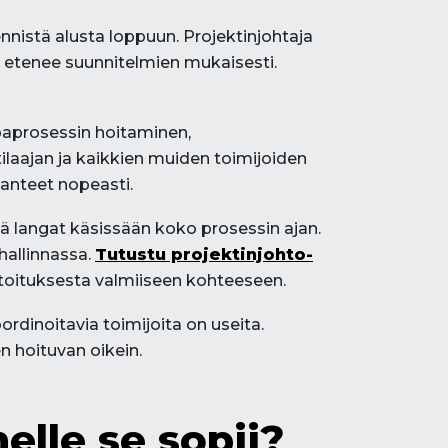
nistä alusta loppuun. Projektinjohtaja
ke etenee suunnitelmien mukaisesti.
upaprosessin hoitaminen,
laajan ja kaikkien muiden toimijoiden
lanteet nopeasti.
ä langat käsissään koko prosessin ajan.
 hallinnassa.
Tutustu projektinjohto-
toituksesta valmiiseen kohteeseen.
rdinoitavia toimijoita on useita.
n hoituvan oikein.
elle se sopii?