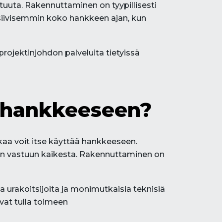
stuuta. Rakennuttaminen on tyypillisesti
nsiivisemmin koko hankkeen ajan, kun
ojektinjohdon palveluita tietyissä
shankkeeseen?
ikaa voit itse käyttää hankkeeseen.
aan vastuun kaikesta. Rakennuttaminen on
 urakoitsijoita ja monimutkaisia teknisiä
vat tulla toimeen