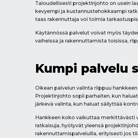
Taloudellisesti projektinjohto on usein l
kevyempi ja kustannustehokkaampi ratkai
taas rakennuttaja voi toimia tarkastuspiste
Käytännössä palvelut voivat myös täydent
vaiheissa ja rakennuttamista toisissa, rii
Kumpi palvelu 
Oikean palvelun valinta riippuu hankkeen 
Projektinjohto sopii parhaiten, kun hal
järkevä valinta, kun haluat säilyttää kontr
Hankkeen koko vaikuttaa merkittävästi va
ratkaisuja, hyötyvät yleensä projektinjo
rakennuttamispalveluilla, erityisesti jos til