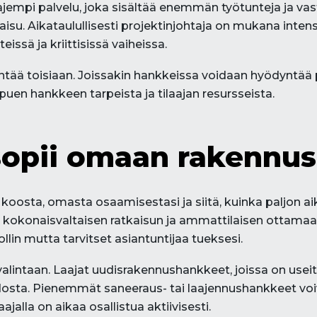
aajempi palvelu, joka sisältää enemmän työtunteja ja va
su. Aikataulullisesti projektinjohtaja on mukana inte
issä ja kriittisissä vaiheissa.
ää toisiaan. Joissakin hankkeissa voidaan hyödyntää pr
ppuen hankkeen tarpeista ja tilaajan resursseista.
sopii omaan rakennu
koosta, omasta osaamisestasi ja siitä, kuinka paljon a
uat kokonaisvaltaisen ratkaisun ja ammattilaisen ottam
ollin mutta tarvitset asiantuntijaa tueksesi.
lintaan. Laajat uudisrakennushankkeet, joissa on useita
hdosta. Pienemmät saneeraus- tai laajennushankkeet voi
aajalla on aikaa osallistua aktiivisesti.