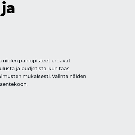
 ja
 niiden painopisteet eroavat
usta ja budjetista, kun taas
pimusten mukaisesti. Valinta näiden
öksentekoon.