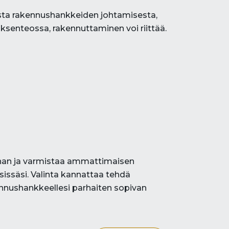
musta rakennushankkeiden johtamisesta,
öksenteossa, rakennuttaminen voi riittää.
auhan ja varmistaa ammattimaisen
issäsi. Valinta kannattaa tehdä
nnushankkeellesi parhaiten sopivan