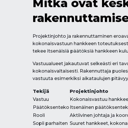
Mitkä ovat kesk
rakennuttamisen
Projektinjohto ja rakennuttaminen eroava
kokonaisvastuun hankkeen toteutuksesta, 
tekee itsenäisiä päätöksiä hankkeen kulus
Vastuualueet jakautuvat selkeästi eri tav
kokonaisvaltaisesti. Rakennuttaja puolest
vastuuta esimerkiksi aikataulujen pitävy
Tekijä
Projektinjohto
Vastuu
Kokonaisvastuu hankkee
Päätöksenteko
Itsenäinen päätöksentek
Rooli
Aktiivinen johtaja ja koor
Sopii parhaiten
Suuret hankkeet, kokonai