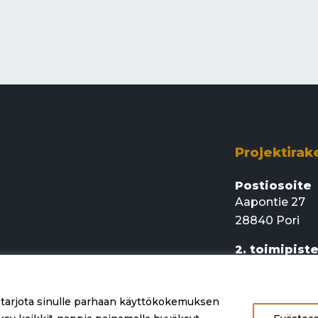
Projektirak
Postiosoite
Aapontie 27
28840 Pori
2. toimipist
Rajamaankaari
02920 Espoo
 tarjota sinulle parhaan käyttökokemuksen
info@projekt