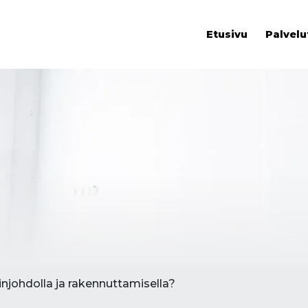
Etusivu
Palvelu
injohdolla ja rakennuttamisella?