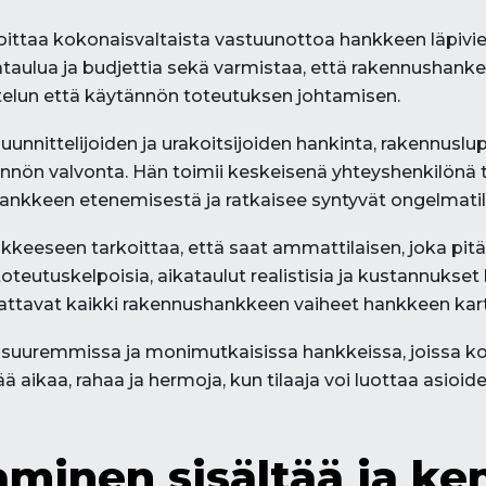
ittaa kokonaisvaltaista vastuunottoa hankkeen läpivien
kataulua ja budjettia sekä varmistaa, että rakennushan
ttelun että käytännön toteutuksen johtamisen.
suunnittelijoiden ja urakoitsijoiden hankinta, rakennusl
nön valvonta. Hän toimii keskeisenä yhteyshenkilönä ti
ä hankkeen etenemisestä ja ratkaisee syntyvät ongelmati
keeseen tarkoittaa, että saat ammattilaisen, joka pitä
oteutuskelpoisia, aikataulut realistisia ja kustannukset
 kattavat kaikki rakennushankkeen vaiheet hankkeen kar
i suuremmissa ja monimutkaisissa hankkeissa, joissa koo
 aikaa, rahaa ja hermoja, kun tilaaja voi luottaa asioide
minen sisältää ja ken