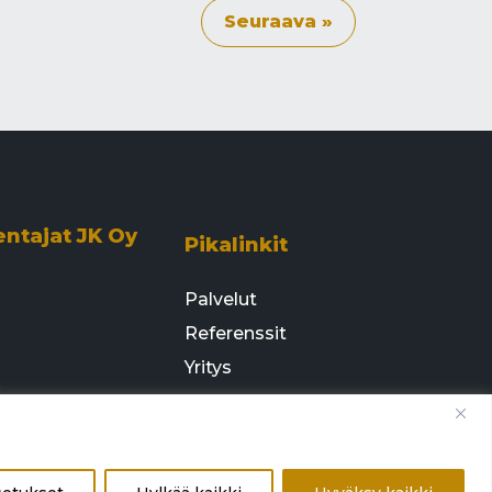
Seuraava »
entajat JK Oy
Pikalinkit
Palvelut
Referenssit
Yritys
e
Ota yhteyttä
 14 T7
irakentajatjk.fi