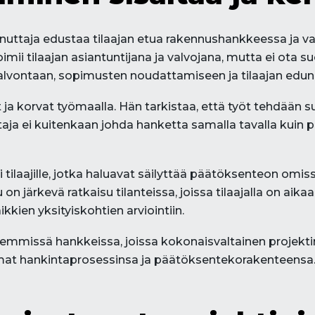
ttaja edustaa tilaajan etua rakennushankkeessa ja valvo
mii tilaajan asiantuntijana ja valvojana, mutta ei ota
valvontaan, sopimusten noudattamiseen ja tilaajan edun
t ja korvat työmaalla. Hän tarkistaa, että työt tehdään 
ttaja ei kuitenkaan johda hanketta samalla tavalla kuin
 tilaajille, jotka haluavat säilyttää päätöksenteon omi
n järkevä ratkaisu tilanteissa, joissa tilaajalla on aika
kkien yksityiskohtien arviointiin.
missä hankkeissa, joissa kokonaisvaltainen projektinjoh
 on omat hankintaprosessinsa ja päätöksentekorakenteensa