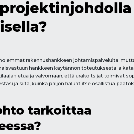
projektinjohdolla
sella?
 molemmat rakennushankkeen johtamispalveluita, mutta
naisvastuun hankkeen käytännön toteutuksesta, aikataul
aajan etua ja valvomaan, että urakoitsijat toimivat so
tasi ja siitä, kuinka paljon haluat itse osallistua päät
ohto tarkoittaa
eessa?