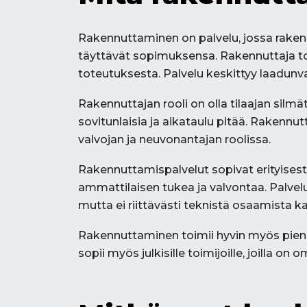
Rakennuttaminen on palvelu, jossa rakennu
täyttävät sopimuksensa. Rakennuttaja toi
toteutuksesta. Palvelu keskittyy laadun
Rakennuttajan rooli on olla tilaajan silmä
sovitunlaisia ja aikataulu pitää. Rakennu
valvojan ja neuvonantajan roolissa.
Rakennuttamispalvelut sopivat erityisesti
ammattilaisen tukea ja valvontaa. Palvelu o
mutta ei riittävästi teknistä osaamista kai
Rakennuttaminen toimii hyvin myös pienem
sopii myös julkisille toimijoille, joilla