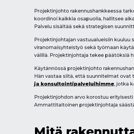
Projektinjohto rakennushankkeessa tarko
koordinoi kaikkia osapuolia, hallitsee ai
Palvelu sisältää sekä strategisen suunni
Projektinjohtajan vastuualueisiin kuuluu 
viranomaisyhteistyö sekä työmaan käytän
välillä. Projektinjohtaja tekee päätöksi
Käytännössä projektinjohto rakennushank
Hän vastaa siitä, että suunnitelmat ovat t
ja konsultointipalveluihimme
, jotka
Projektinjohdon arvo korostuu erityisest
Ammattitaitoinen projektinjohtaja säästää
Mitä rakennutta