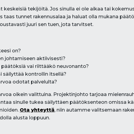
 keskeisiä tekijöitä. Jos sinulla ei ole aikaa tai koke
Jos taas tunnet rakennusalaa ja haluat olla mukana päät
oustavasti juuri sen tuen, jota tarvitset.
keesi on?
n johtamiseen aktiivisesti?
päätöksiä vai riittääkö neuvonanto?
säilyttää kontrollin itsellä?
äarvoa odotat palvelulta?
voa oikein valittuina. Projektinjohto tarjoaa mielenr
ntaa sinulle tukea säilyttäen päätöksenteon omissa käs
omioiden.
Ota yhteyttä
, niin autamme valitsemaan rake
olla alusta loppuun.