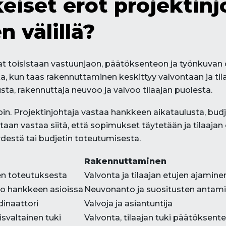
eiset erot projektinj
 välillä?
t toisistaan vastuunjaon, päätöksenteon ja työnkuvan o
kun taas rakennuttaminen keskittyy valvontaan ja tila
ta, rakennuttaja neuvoo ja valvoo tilaajan puolesta.
oin. Projektinjohtaja vastaa hankkeen aikataulusta, bud
aan vastaa siitä, että sopimukset täytetään ja tilaajan
ydestä tai budjetin toteutumisesta.
Rakennuttaminen
n toteutuksesta
Valvonta ja tilaajan etujen ajamine
o hankkeen asioissa
Neuvonanto ja suositusten antam
dinaattori
Valvoja ja asiantuntija
svaltainen tuki
Valvonta, tilaajan tuki päätöksent