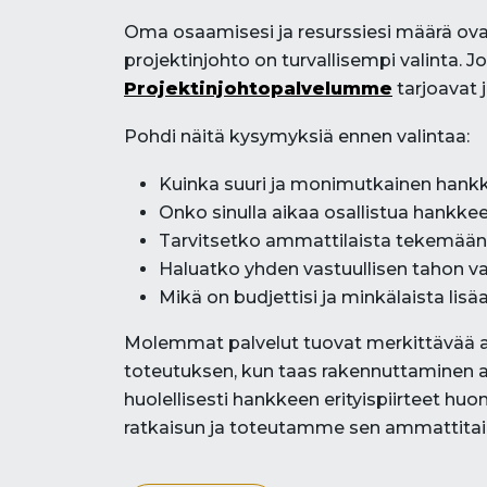
Oma osaamisesi ja resurssiesi määrä ovat
projektinjohto on turvallisempi valinta. 
Projektinjohtopalvelumme
tarjoavat j
Pohdi näitä kysymyksiä ennen valintaa:
Kuinka suuri ja monimutkainen hank
Onko sinulla aikaa osallistua hankkee
Tarvitsetko ammattilaista tekemään 
Haluatko yhden vastuullisen tahon vai 
Mikä on budjettisi ja minkälaista lis
Molemmat palvelut tuovat merkittävää ar
toteutuksen, kun taas rakennuttaminen a
huolellisesti hankkeen erityispiirteet hu
ratkaisun ja toteutamme sen ammattitaid