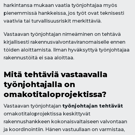
harkintansa mukaan vaatia työnjohtajaa myös
pienemmissä hankkeissa, jos työt ovat teknisesti
vaativia tai turvallisuusriskit merkittäviä.
Vastaavan työnjohtajan nimeäminen on tehtävä
kirjallisesti rakennusvalvontaviranomaiselle ennen
töiden aloittamista. Ilman hyväksyttyä työnjohtajaa
rakennustöitä ei saa aloittaa.
Mitä tehtäviä vastaavalla
työnjohtajalla on
omakotitaloprojektissa?
Vastaavan työnjohtajan
työnjohtajan tehtävät
omakotitaloprojektissa keskittyvät
rakennushankkeen kokonaisvaltaiseen valvontaan
ja koordinointiin. Hänen vastuullaan on varmistaa,