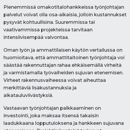
Pienemmissä omakotitalohankkeissa työnjohtajan
palvelut voivat olla osa-aikaisia, jolloin kustannukset
pysyvät kohtuullisina. Suuremmissa tai
vaativammissa projekteissa tarvitaan
intensiivisempää valvontaa.
Oman työn ja ammattilaisen käytön vertailussa on
huomioitava, että ammattitaitoinen työnjohtaja voi
säästää rakennuttajan rahaa ehkäisemällä virheitä
ja varmistamalla työvaiheiden sujuvan etenemisen.
Virheet rakennusvaiheessa voivat aiheuttaa
merkittäviä lisäkustannuksia ja
aikatauluviivästyksiä.
Vastaavan työnjohtajan palkkaaminen on
investointi, joka maksaa itsensä takaisin
laadukkaana lopputuloksena ja hankkeen sujuvana