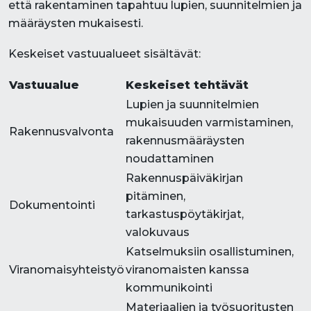
että rakentaminen tapahtuu lupien, suunnitelmien ja
määräysten mukaisesti.
Keskeiset vastuualueet sisältävät:
Vastuualue
Keskeiset tehtävät
Lupien ja suunnitelmien
mukaisuuden varmistaminen,
Rakennusvalvonta
rakennusmääräysten
noudattaminen
Rakennuspäiväkirjan
pitäminen,
Dokumentointi
tarkastuspöytäkirjat,
valokuvaus
Katselmuksiin osallistuminen,
Viranomaisyhteistyö
viranomaisten kanssa
kommunikointi
Materiaalien ja työsuoritusten