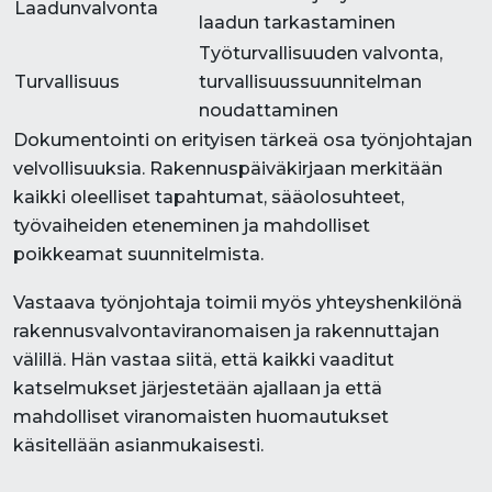
Laadunvalvonta
laadun tarkastaminen
Työturvallisuuden valvonta,
Turvallisuus
turvallisuussuunnitelman
noudattaminen
Dokumentointi on erityisen tärkeä osa työnjohtajan
velvollisuuksia. Rakennuspäiväkirjaan merkitään
kaikki oleelliset tapahtumat, sääolosuhteet,
työvaiheiden eteneminen ja mahdolliset
poikkeamat suunnitelmista.
Vastaava työnjohtaja toimii myös yhteyshenkilönä
rakennusvalvontaviranomaisen ja rakennuttajan
välillä. Hän vastaa siitä, että kaikki vaaditut
katselmukset järjestetään ajallaan ja että
mahdolliset viranomaisten huomautukset
käsitellään asianmukaisesti.