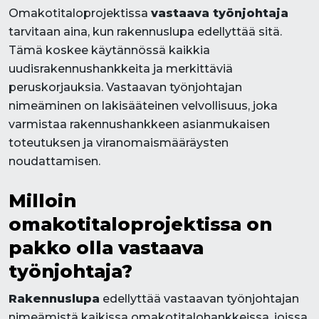
Omakotitaloprojektissa
vastaava työnjohtaja
tarvitaan aina, kun rakennuslupa edellyttää sitä.
Tämä koskee käytännössä kaikkia
uudisrakennushankkeita ja merkittäviä
peruskorjauksia. Vastaavan työnjohtajan
nimeäminen on lakisääteinen velvollisuus, joka
varmistaa rakennushankkeen asianmukaisen
toteutuksen ja viranomaismääräysten
noudattamisen.
Milloin
omakotitaloprojektissa on
pakko olla vastaava
työnjohtaja?
Rakennuslupa
edellyttää vastaavan työnjohtajan
nimeämistä kaikissa omakotitalohankkeissa, joissa