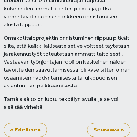
etenemisena. Projektirakentajat tarjoavat
kokeneiden ammattilaisten palveluja, jotka
varmistavat rakennushankkeen onnistumisen
alusta loppuun.
Omakotitaloprojektin onnistuminen riippuu pitkälti
siitä, että kaikki lakisääteiset velvoitteet täytetään
ja rakennustyöt toteutetaan ammattitaitoisesti.
Vastaavan työnjohtajan rooli on keskeinen näiden
tavoitteiden saavuttamisessa, oli kyse sitten oman
osaamisen hyödyntämisestä tai ulkopuolisen
asiantuntijan palkkaamisesta.
Tämä sisältö on luotu tekoälyn avulla, ja se voi
sisältää virheitä.
« Edellinen
Seuraava »