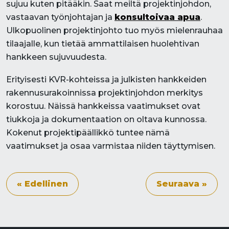
sujuu kuten pitääkin. Saat meiltä projektinjohdon,
vastaavan työnjohtajan ja
konsultoivaa apua
.
Ulkopuolinen projektinjohto tuo myös mielenrauhaa
tilaajalle, kun tietää ammattilaisen huolehtivan
hankkeen sujuvuudesta.
Erityisesti KVR-kohteissa ja julkisten hankkeiden
rakennusurakoinnissa projektinjohdon merkitys
korostuu. Näissä hankkeissa vaatimukset ovat
tiukkoja ja dokumentaation on oltava kunnossa.
Kokenut projektipäällikkö tuntee nämä
vaatimukset ja osaa varmistaa niiden täyttymisen.
« Edellinen
Seuraava »