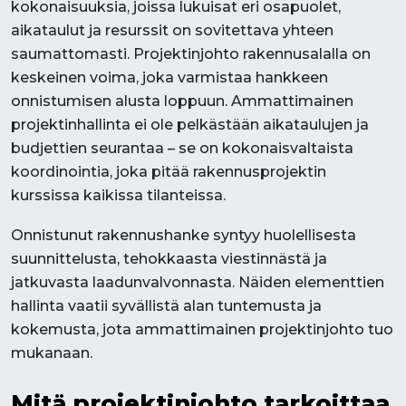
kokonaisuuksia, joissa lukuisat eri osapuolet,
aikataulut ja resurssit on sovitettava yhteen
saumattomasti. Projektinjohto rakennusalalla on
keskeinen voima, joka varmistaa hankkeen
onnistumisen alusta loppuun. Ammattimainen
projektinhallinta ei ole pelkästään aikataulujen ja
budjettien seurantaa – se on kokonaisvaltaista
koordinointia, joka pitää rakennusprojektin
kurssissa kaikissa tilanteissa.
Onnistunut rakennushanke syntyy huolellisesta
suunnittelusta, tehokkaasta viestinnästä ja
jatkuvasta laadunvalvonnasta. Näiden elementtien
hallinta vaatii syvällistä alan tuntemusta ja
kokemusta, jota ammattimainen projektinjohto tuo
mukanaan.
Mitä projektinjohto tarkoittaa