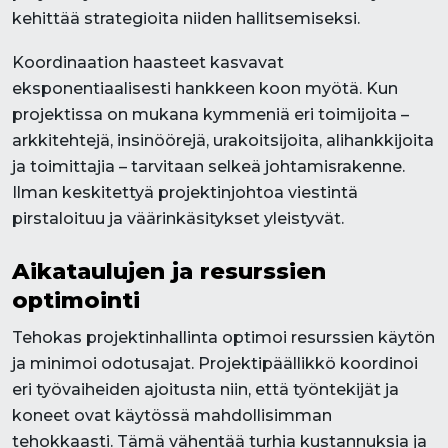
kehittää strategioita niiden hallitsemiseksi.
Koordinaation haasteet kasvavat
eksponentiaalisesti hankkeen koon myötä. Kun
projektissa on mukana kymmeniä eri toimijoita –
arkkitehtejä, insinöörejä, urakoitsijoita, alihankkijoita
ja toimittajia – tarvitaan selkeä johtamisrakenne.
Ilman keskitettyä projektinjohtoa viestintä
pirstaloituu ja väärinkäsitykset yleistyvät.
Aikataulujen ja resurssien
optimointi
Tehokas projektinhallinta optimoi resurssien käytön
ja minimoi odotusajat. Projektipäällikkö koordinoi
eri työvaiheiden ajoitusta niin, että työntekijät ja
koneet ovat käytössä mahdollisimman
tehokkaasti. Tämä vähentää turhia kustannuksia ja