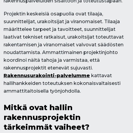
rakennuspalveluiden sisältöön ja toteutustapaan.
Projektin keskeisiä osapuolia ovat tilaaja,
suunnittelijat, urakoitsijat ja viranomaiset. Tilaaja
määrittelee tarpeet ja tavoitteet, suunnittelijat
laativat tekniset ratkaisut, urakoitsijat toteuttavat
rakentamisen ja viranomaiset valvovat säädösten
noudattamista. Ammattimainen projektinjohto
koordinoi näitä tahoja ja varmistaa, että
rakennusprojektit etenevät sujuvasti.
Rakennusurakointi-palvelumme
kattavat
hallihankkeiden toteutuksen kokonaisvaltaisesti
ammattitaitoisella työnjohdolla.
Mitkä ovat hallin
rakennusprojektin
tärkeimmät vaiheet?