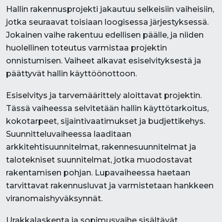
Hallin rakennusprojekti jakautuu selkeisiin vaiheisiin,
jotka seuraavat toisiaan loogisessa järjestyksessä.
Jokainen vaihe rakentuu edellisen päälle, ja niiden
huolellinen toteutus varmistaa projektin
onnistumisen. Vaiheet alkavat esiselvityksestä ja
päättyvät hallin käyttöönottoon.
Esiselvitys ja tarvemäärittely aloittavat projektin.
Tässä vaiheessa selvitetään hallin käyttötarkoitus,
kokotarpeet, sijaintivaatimukset ja budjettikehys.
Suunnitteluvaiheessa laaditaan
arkkitehtisuunnitelmat, rakennesuunnitelmat ja
talotekniset suunnitelmat, jotka muodostavat
rakentamisen pohjan. Lupavaiheessa haetaan
tarvittavat rakennusluvat ja varmistetaan hankkeen
viranomaishyväksynnät.
Urakkalaskenta ja sopimusvaihe sisältävät