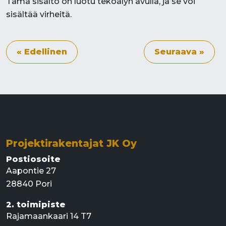
Tämä sisältö on luotu tekoälyn avulla, ja se voi
sisältää virheitä.
« Edellinen
Seuraava »
Projektirakentajat JK Oy
Postiosoite
Aapontie 27
28840 Pori
2. toimipiste
Rajamaankaari 14 T7