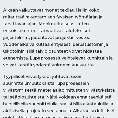
Aikaan vaikuttavat monet tekijät. Hallin koko
määrittää rakentamisen fyysisen työmäärän ja
tarvittavan ajan. Monimutkaisuus, kuten
erikoisrakenteet tai vaativat talotekniset
järjestelmät, pidentävät projektin kestoa.
Vuodenaika vaikuttaa erityisesti perustustöihin ja
ulkotöihin, sillä talviolosuhteet voivat hidastaa
etenemistä. Lupaprosessit vaihtelevat kunnittain ja
voivat kestää yhdestä kolmeen kuukautta.
Tyypilliset viivästykset johtuvat usein
suunnittelumuutoksista, lupaprosessien
viivästymisestä, materiaalitoimitusten viivästyksistä
tai sääolosuhteista. Näitä voidaan ennaltaehkäistä
huolellisella suunnittelulla, realistisilla aikatauluilla ja
aktiivisella projektin seurannalla. Aikataulun kriittiset
polut liittyvät lupaprosesseihin, perustustöihin ja