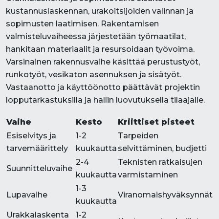
kustannuslaskennan, urakoitsijoiden valinnan ja
sopimusten laatimisen. Rakentamisen
valmisteluvaiheessa järjestetään työmaatilat,
hankitaan materiaalit ja resursoidaan työvoima.
Varsinainen rakennusvaihe käsittää perustustyöt,
runkotyöt, vesikaton asennuksen ja sisätyöt.
Vastaanotto ja käyttöönotto päättävät projektin
lopputarkastuksilla ja hallin luovutuksella tilaajalle.
Vaihe
Kesto
Kriittiset pisteet
Esiselvitys ja
1-2
Tarpeiden
tarvemäärittely
kuukautta
selvittäminen, budjetti
2-4
Teknisten ratkaisujen
Suunnitteluvaihe
kuukautta
varmistaminen
1-3
Lupavaihe
Viranomaishyväksynnät
kuukautta
Urakkalaskenta
1-2