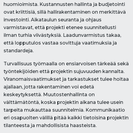
huomioimista. Kustannusten hallinta ja budjetointi
ovat kriittisiä, sillä hallirakentaminen on merkittävä
investointi. Aikataulun seuranta ja ohjaus
varmistavat, että projekti etenee suunnitellusti
ilman turhia viivästyksiä. Laadunvarmistus takaa,
että lopputulos vastaa sovittuja vaatimuksia ja
standardeja.
Turvallisuus työmaalla on ensiarvoisen tärkeää sekä
työntekijöiden että projektin sujuvuuden kannalta.
Viranomaisvaatimukset ja tarkastukset tulee hoitaa
ajallaan, jotta rakentaminen voi edetä
keskeytyksettä. Muutostenhallinta on
välttämätöntä, koska projektin aikana tulee usein
tarpeita mukauttaa suunnitelmia. Kommunikaatio
eri osapuolten välillä pitää kaikki tietoisina projektin
tilanteesta ja mahdollisista haasteista.