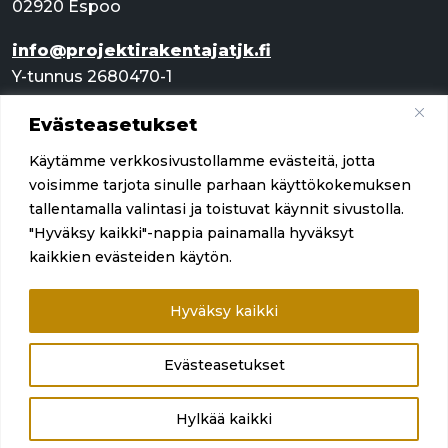
02920 Espoo
info@projektirakentajatjk.fi
Y-tunnus 2680470-1
Evästeasetukset
Pikalinkit
Käytämme verkkosivustollamme evästeitä, jotta
Palvelut
voisimme tarjota sinulle parhaan käyttökokemuksen
tallentamalla valintasi ja toistuvat käynnit sivustolla.
Referenssit
"Hyväksy kaikki"-nappia painamalla hyväksyt
kaikkien evästeiden käytön.
Yritys
Ota yhteyttä
Hyväksy kaikki
Evästeasetukset
Hylkää kaikki