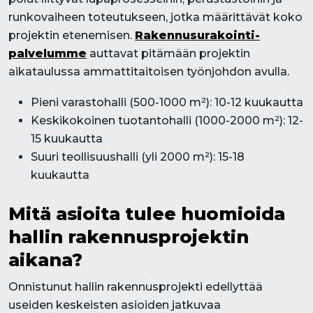
runkovaiheen toteutukseen, jotka määrittävät koko
projektin etenemisen.
Rakennusurakointi-
palvelumme
auttavat pitämään projektin
aikataulussa ammattitaitoisen työnjohdon avulla.
Pieni varastohalli (500-1000 m²): 10-12 kuukautta
Keskikokoinen tuotantohalli (1000-2000 m²): 12-
15 kuukautta
Suuri teollisuushalli (yli 2000 m²): 15-18
kuukautta
Mitä asioita tulee huomioida
hallin rakennusprojektin
aikana?
Onnistunut hallin rakennusprojekti edellyttää
useiden keskeisten asioiden jatkuvaa