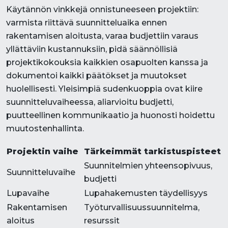
Käytännön vinkkejä onnistuneeseen projektiin:
varmista riittävä suunnitteluaika ennen
rakentamisen aloitusta, varaa budjettiin varaus
yllättäviin kustannuksiin, pidä säännöllisiä
projektikokouksia kaikkien osapuolten kanssa ja
dokumentoi kaikki päätökset ja muutokset
huolellisesti. Yleisimpiä sudenkuoppia ovat kiire
suunnitteluvaiheessa, aliarvioitu budjetti,
puutteellinen kommunikaatio ja huonosti hoidettu
muutostenhallinta.
Projektin vaihe
Tärkeimmät tarkistuspisteet
Suunnitelmien yhteensopivuus,
Suunnitteluvaihe
budjetti
Lupavaihe
Lupahakemusten täydellisyys
Rakentamisen
Työturvallisuussuunnitelma,
aloitus
resurssit