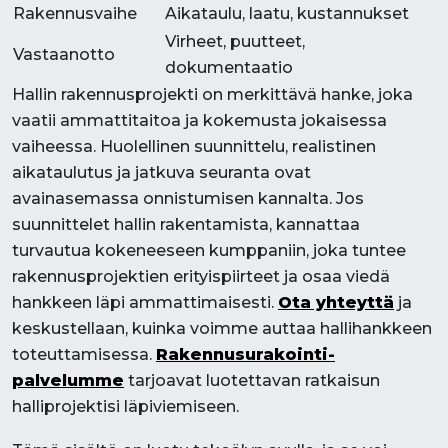
Rakennusvaihe
Aikataulu, laatu, kustannukset
Virheet, puutteet,
Vastaanotto
dokumentaatio
Hallin rakennusprojekti on merkittävä hanke, joka
vaatii ammattitaitoa ja kokemusta jokaisessa
vaiheessa. Huolellinen suunnittelu, realistinen
aikataulutus ja jatkuva seuranta ovat
avainasemassa onnistumisen kannalta. Jos
suunnittelet hallin rakentamista, kannattaa
turvautua kokeneeseen kumppaniin, joka tuntee
rakennusprojektien erityispiirteet ja osaa viedä
hankkeen läpi ammattimaisesti.
Ota yhteyttä
ja
keskustellaan, kuinka voimme auttaa hallihankkeen
toteuttamisessa.
Rakennusurakointi-
palvelumme
tarjoavat luotettavan ratkaisun
halliprojektisi läpiviemiseen.