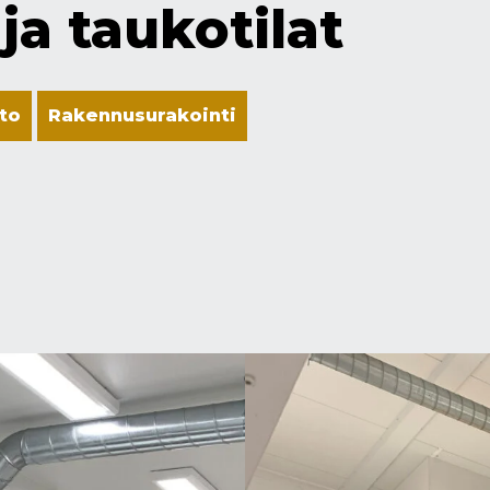
 ja taukotilat
to
Rakennusurakointi
o