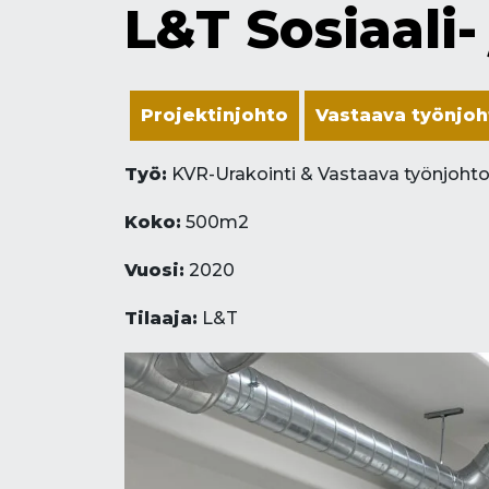
L&T Sosiaali-
Projektinjohto
Vastaava työnjoh
Työ:
KVR-Urakointi & Vastaava työnjoht
Koko:
500m2
Vuosi:
2020
Tilaaja:
L&T