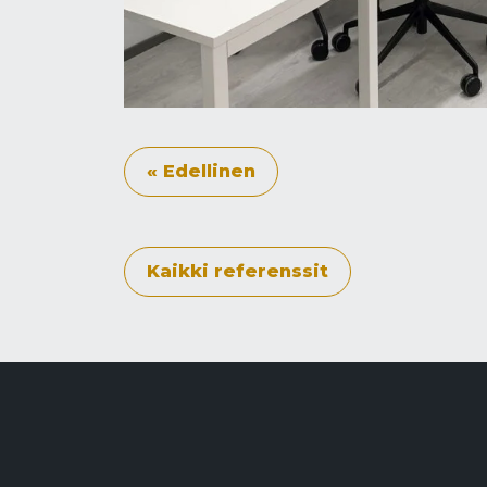
« Edellinen
Kaikki referenssit