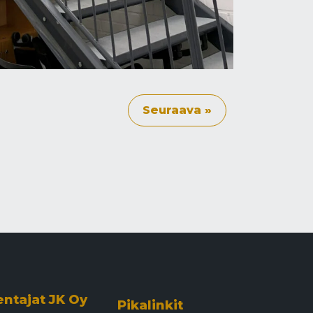
Seuraava »
entajat JK Oy
Pikalinkit